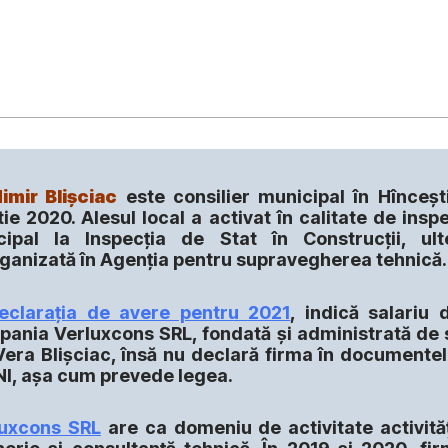
imir Blișciac
este consilier municipal în Hînceșt
ie 2020. Alesul local a activat în calitate de insp
cipal la Inspecția de Stat în Construcții, ult
ganizată în Agenția pentru supravegherea tehnică.
eclarația de avere pentru 2021
, indică salariu 
ania Verluxcons SRL, fondată și administrată de 
Vera Blișciac, însă nu declară firma în documente
NI, așa cum prevede legea.
luxcons SRL
are ca domeniu de activitate activită