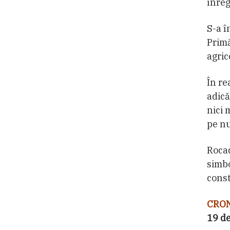
înreg
S-a î
Primă
agric
În re
adică
nici 
pe nu
Rocad
simbo
const
CRON
19 d