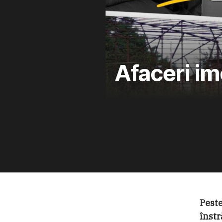
Afaceri imo
Peste
înstr