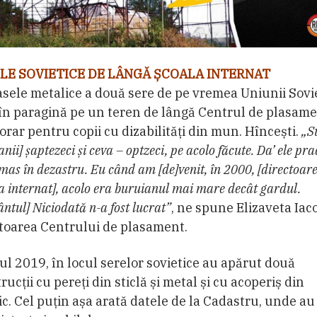
LE SOVIETICE DE LÂNGĂ ȘCOALA INTERNAT
sele metalice a două sere de pe vremea Uniunii Sovi
în paragină pe un teren de lângă Centrul de plasam
rar pentru copii cu dizabilități din mun. Hîncești.
„S
anii] șaptezeci și ceva – optzeci, pe acolo făcute. Da’ ele pra
mas în dezastru. Eu când am [de]venit, în 2000, [directoare
a internat], acolo era buruianul mai mare decât gardul.
ntul] Niciodată n-a fost lucrat”
, ne spune Elizaveta Iac
toarea Centrului de plasament.
ul 2019, în locul serelor sovietice au apărut două
rucții cu pereți din sticlă și metal și cu acoperiș din
ic. Cel puțin așa arată datele de la Cadastru, unde au