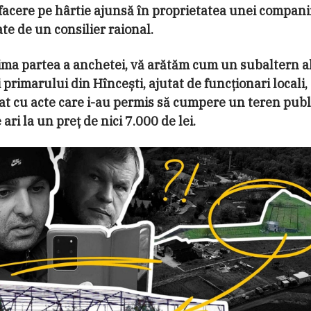
afacere pe hârtie ajunsă în proprietatea unei compani
te de un consilier raional.
ima partea a anchetei, vă arătăm cum un subaltern a
i primarului din Hîncești, ajutat de funcționari locali,
at cu acte care i-au permis să cumpere un teren publ
 ari la un preț de nici 7.000 de lei.