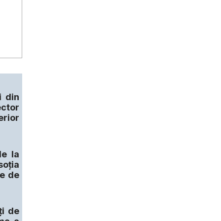
i din
ector
erior
de la
soția
le de
ţi de