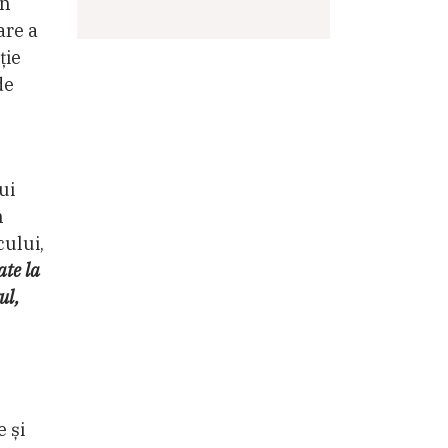
in
are a
ție
de
ui
n
cului,
ate la
ul,
e și