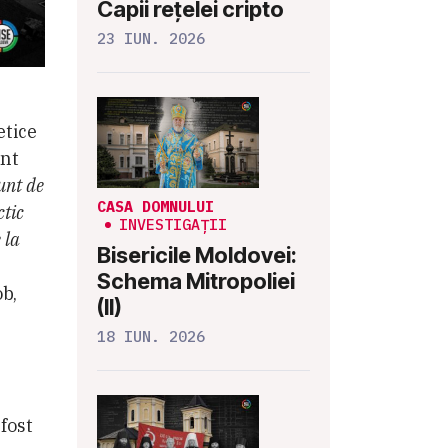
Capii rețelei cripto
23 IUN. 2026
etice
ent
unt de
CASA DOMNULUI
ctic
INVESTIGAȚII
 la
Bisericile Moldovei:
Schema Mitropoliei
ob,
(II)
18 IUN. 2026
 fost