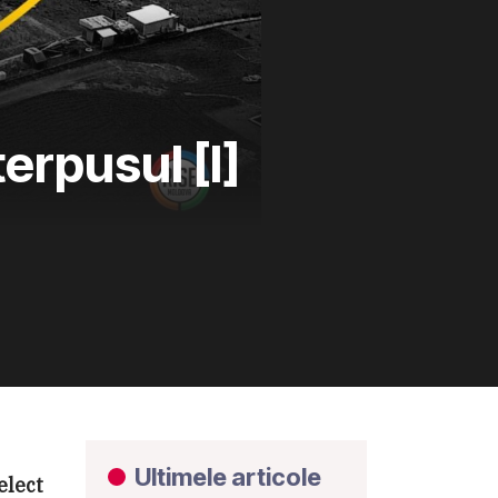
terpusul [I]
Ultimele articole
elect