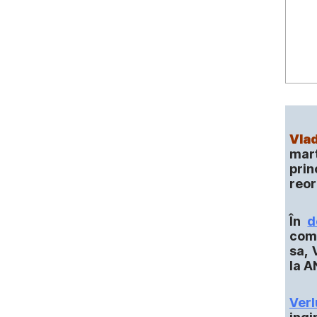
Vlad
mart
prin
reor
În
d
comp
sa, 
la A
Ver