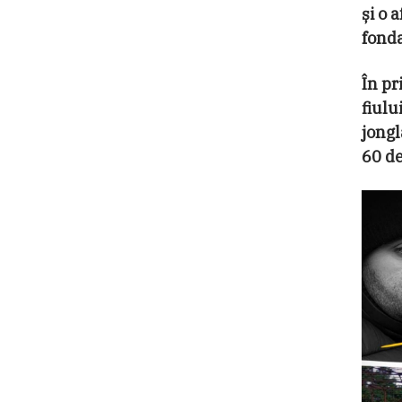
și o 
fonda
În pr
fiulu
jongl
60 de