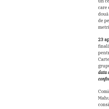
un ce
care 
două 
de pe
metri
23 ap
final
pentr
Carte
grupu
data 
confo
Comis
Mahu,
consi