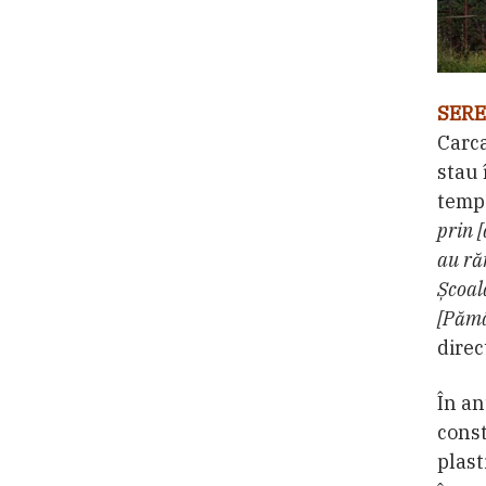
SERE
Carca
stau 
tempo
prin [
au ră
Școal
[Pămâ
direc
În an
const
plast