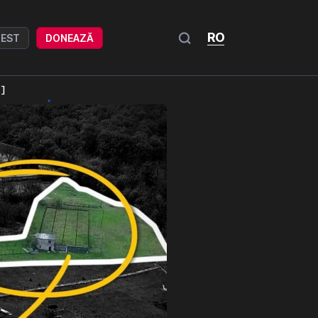
RO
REST
DONEAZĂ
I]