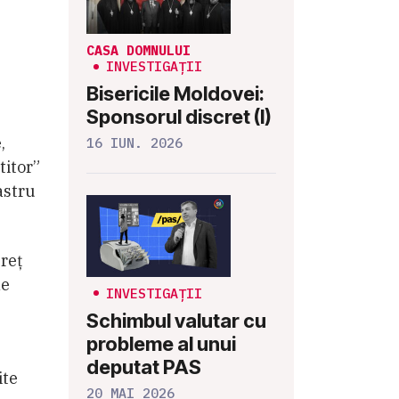
CASA DOMNULUI
INVESTIGAȚII
Bisericile Moldovei:
Sponsorul discret (I)
,
16 IUN. 2026
titor”
astru
reț
de
INVESTIGAȚII
Schimbul valutar cu
probleme al unui
deputat PAS
ite
20 MAI 2026