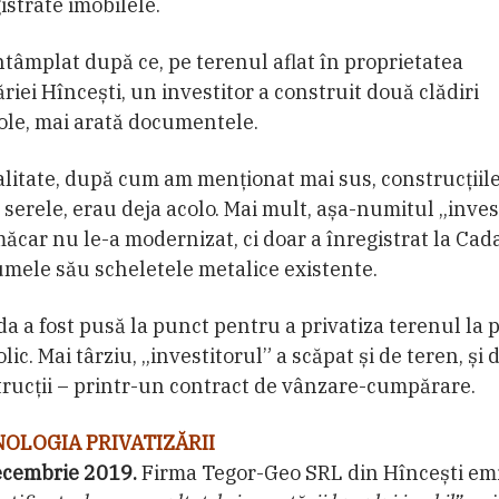
istrate imobilele.
ntâmplat după ce, pe terenul aflat în proprietatea
riei Hîncești, un investitor a construit două clădiri
ole, mai arată documentele.
alitate, după cum am menționat mai sus, construcțiile
 serele, erau deja acolo. Mai mult, așa-numitul „inves
măcar nu le-a modernizat, ci doar a înregistrat la Cad
mele său scheletele metalice existente.
a a fost pusă la punct pentru a privatiza terenul la p
lic. Mai târziu, „investitorul” a scăpat și de teren, și 
rucții – printr-un contract de vânzare-cumpărare.
OLOGIA PRIVATIZĂRII
ecembrie 2019.
Firma Tegor-Geo SRL din Hîncești em