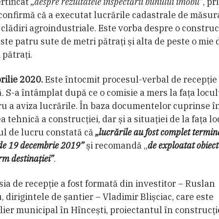
rtificat
„despre rezultatele inspectării bunului imobil”
, pr
confirmă că a executat lucrările cadastrale de măsur
clădiri agroindustriale. Este vorba despre o construc
ste patru sute de metri pătrați și alta de peste o mie 
 pătrați.
rilie 2020.
Este întocmit procesul-verbal de recepție
ă. S-a întâmplat după ce o comisie a mers la fața locul
u a aviza lucrările. În baza documentelor cuprinse î
a tehnică a construcției, dar și a situației de la fața lo
l de lucru constată că
„lucrările au fost complet termin
de 19 decembrie 2019”
și recomandă „
de exploatat obiect
rm destinației”
.
ia de recepție a fost formată din investitor – Ruslan
 dirigintele de șantier – Vladimir Blișciac, care este
lier municipal în Hîncești, proiectantul în construcți