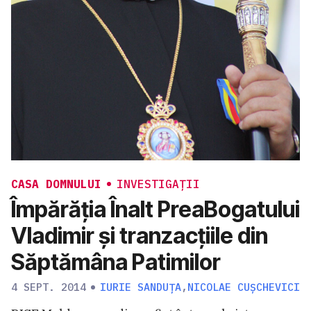
CASA DOMNULUI
INVESTIGAȚII
Împărăția Înalt PreaBogatului
Vladimir și tranzacțiile din
Săptămâna Patimilor
4 SEPT. 2014
IURIE SANDUȚA
,
NICOLAE CUȘCHEVICI