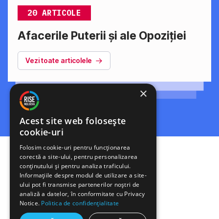
20 ARTICOLE
Afacerile Puterii și ale Opoziției
Vezi toate articolele
×
Acest site web folosește
cookie-uri
Folosim cookie-uri pentru funcționarea
corectă a site-ului, pentru personalizarea
conținutului și pentru analiza traficului.
Informațiile despre modul de utilizare a site-
ului pot fi transmise partenerilor noștri de
analiză a datelor, în conformitate cu Privacy
Notice.
Politica de confidențialitate