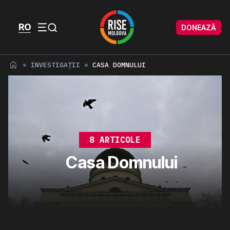
Skip to content
Skip to footer
RO
DONEAZĂ
Menu
INVESTIGAȚII
CASA DOMNULUI
8 ARTICOLE
Casa Domnului