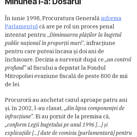
Minunea I-a: Dosarul
În iunie 1998, Procuratura Generală
informa
Parlamentul
că are pe rol un proces penal
intentat pentru „
Diminuarea plăţilor la bugetul
public naţional în proporţii mari
”, infracțiune
pentru care puteai încasa și doi ani de
închisoare. Decizia a survenit după ce
„un control
profund”
al fiscului a depistat la Fondul
Mitropoliei evaziune fiscală de peste 800 de mii
de lei.
Procurorii au anchetat cazul aproape patru ani
și, în 2002, l-au clasat,
„din lipsa componenței de
infracțiune”
. Ei au pornit de la premisa că,
„conform Legii bugetului pe anul 1996 […] și
explicațiile […] date de comisia [parlamentară] pentru