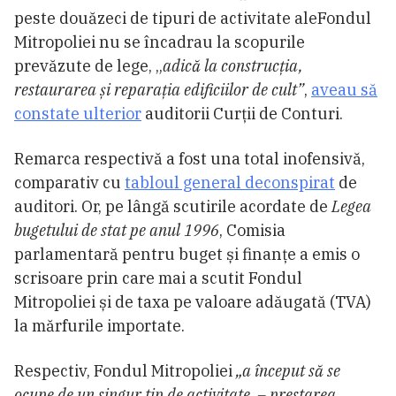
peste douăzeci de tipuri de activitate aleFondul
Mitropoliei nu se încadrau la scopurile
prevăzute de lege, „
adică la construcția,
restaurarea și reparația edificiilor de cult”
,
aveau să
constate ulterior
auditorii Curții de Conturi.
Remarca respectivă a fost una total inofensivă,
comparativ cu
tabloul general deconspirat
de
auditori. Or, pe lângă scutirile acordate de
Legea
bugetului de stat pe anul 1996
, Comisia
parlamentară pentru buget și finanțe a emis o
scrisoare prin care mai a scutit Fondul
Mitropoliei și de taxa pe valoare adăugată (TVA)
la mărfurile importate.
Respectiv, Fondul Mitropoliei
„a început să se
ocupe de un singur tip de activitate ­ – prestarea