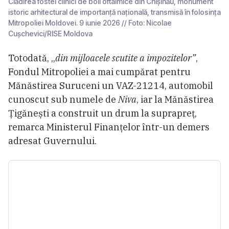
Clădirea fostei clinici de boli oftalmice din Chișinău, monument
istoric arhitectural de importanță națională, transmisă în folosința
Mitropoliei Moldovei. 9 iunie 2026 // Foto: Nicolae
Cușchevici/RISE Moldova
Totodată, „
din mijloacele scutite a impozitelor”
,
Fondul Mitropoliei a mai cumpărat pentru
Mănăstirea Suruceni un VAZ-21214, automobil
cunoscut sub numele de
Niva
, iar la Mănăstirea
Țigănești a construit un drum la suprapreț,
remarca Ministerul Finanțelor într-un demers
adresat Guvernului.