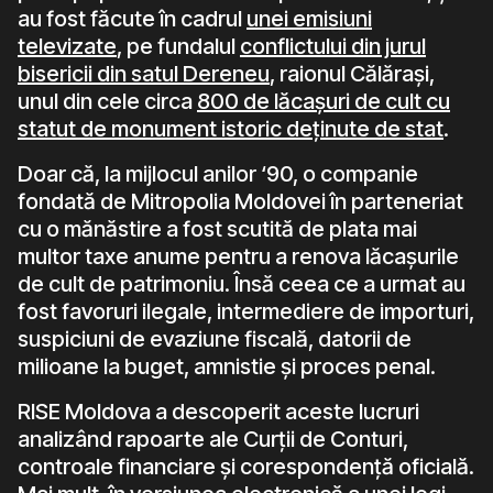
au fost făcute în cadrul
unei emisiuni
televizate
, pe fundalul
conflictului din jurul
bisericii din satul Dereneu
, raionul Călărași,
unul din cele circa
800 de lăcașuri de cult cu
statut de monument istoric deținute de stat
.
Doar că, la mijlocul anilor ‘90, o companie
fondată de Mitropolia Moldovei în parteneriat
cu o mănăstire a fost scutită de plata mai
multor taxe anume pentru a renova lăcașurile
de cult de patrimoniu. Însă ceea ce a urmat au
fost favoruri ilegale, intermediere de importuri,
suspiciuni de evaziune fiscală, datorii de
milioane la buget, amnistie și proces penal.
RISE Moldova a descoperit aceste lucruri
analizând rapoarte ale Curții de Conturi,
controale financiare și corespondență oficială.