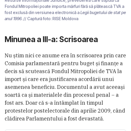
Resurse Informaționale Juridice, prevederea care stipula că
Fondul Mitropoliei poate importa mărfuri fără să plătească TVA a
fost exclusă din versiunea electronică a
Legii bugetului de stat pe
anul 1996
. // Captură foto: RISE Moldova
Minunea a III-a: Scrisoarea
Nu știm nici ce anume era în scrisoarea prin care
Comisia parlamentară pentru buget și finanțe a
decis să scutească Fondul Mitropoliei de TVA la
import și care era justificarea acordării unui
asemenea beneficiu. Documentul a avut aceeași
soartă ca și materialele din procesul penal – a
fost ars. Doar că s-a întâmplat în timpul
protestelor postelectorale din aprilie 2009, când
clădirea Parlamentului a fost devastată.