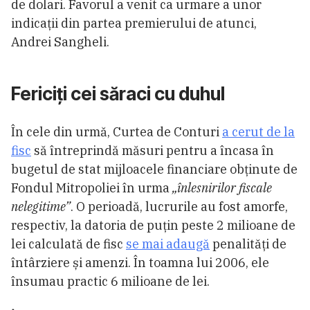
de dolari. Favorul a venit ca urmare a unor
indicații din partea premierului de atunci,
Andrei Sangheli.
Fericiți cei săraci cu duhul
În cele din urmă, Curtea de Conturi
a cerut de la
fisc
să întreprindă măsuri pentru a încasa în
bugetul de stat mijloacele financiare obținute de
Fondul Mitropoliei în urma
„înlesnirilor fiscale
nelegitime”
. O perioadă, lucrurile au fost amorfe,
respectiv, la datoria de puțin peste 2 milioane de
lei calculată de fisc
se mai adaugă
penalități de
întârziere și amenzi. În toamna lui 2006, ele
însumau practic 6 milioane de lei.