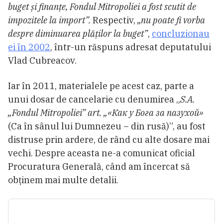
buget și finanțe, Fondul Mitropoliei a fost scutit de
impozitele la import”.
Respectiv,
„nu poate fi vorba
despre diminuarea plăților la buget”
,
concluzionau
ei în 2002
, într-un răspuns adresat deputatului
Vlad Cubreacov.
Iar în 2011, materialele pe acest caz, parte a
unui dosar de cancelarie cu denumirea „
S.A.
„Fondul Mitropoliei” art. „«Как у Бога за пазухой»
(Ca în sânul lui Dumnezeu – din rusă)”, au fost
distruse prin ardere, de rând cu alte dosare mai
vechi. Despre aceasta ne-a comunicat oficial
Procuratura Generală, când am încercat să
obținem mai multe detalii.