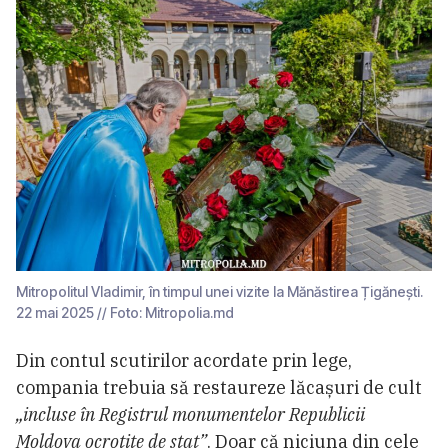
Mitropolitul Vladimir, în timpul unei vizite la Mănăstirea Țigănești.
22 mai 2025 // Foto: Mitropolia.md
Din contul scutirilor acordate prin lege,
compania trebuia să restaureze lăcașuri de cult
„incluse în Registrul monumentelor Republicii
Moldova ocrotite de stat”
. Doar că niciuna din cele