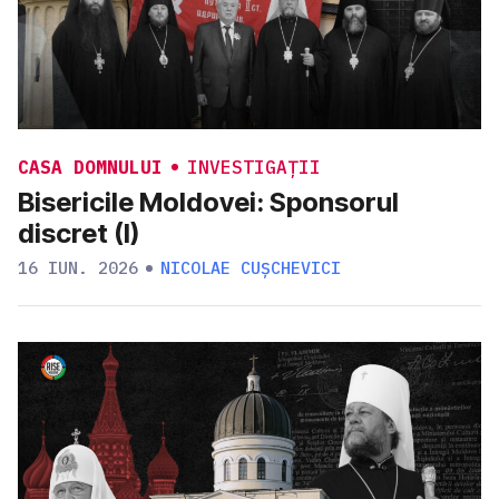
CASA DOMNULUI
INVESTIGAȚII
Bisericile Moldovei: Sponsorul
discret (I)
16 IUN. 2026
NICOLAE CUȘCHEVICI