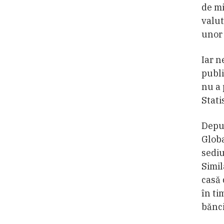
de mi
valut
unor 
Iar n
publi
nu a 
Stati
Deput
Globa
sediu
Simil
casă 
în ti
bănci