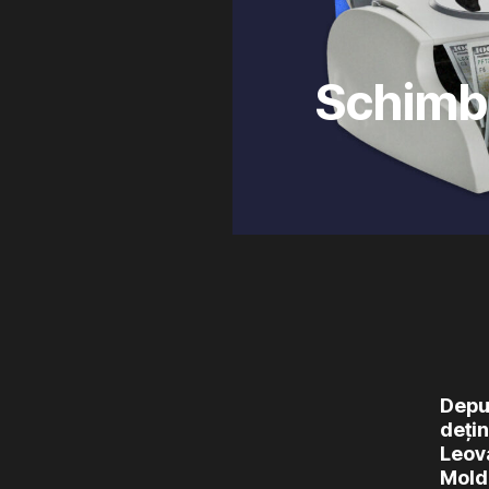
Schimbu
Deput
dețin
Leova
Moldo