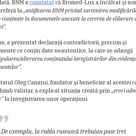
dată, BNM a
constatat
că Eromed-Lux a încălcat şi no
 referă la
„notificarea BNM privind survenirea modificăril
e conținute în documentele anexate la cererea de eliberare 
ei”.
us, a prezentat declarații contradictorii, precum și
ente ce conțin date neautentice, la care se adaugă
pularea/alterarea conținutului înregistrărilor din evidenț
entelor”.
atul Oleg Canaţui, fondator şi beneficiar al acestei c
himb valutar, a explicat situația creată prin
„erori adm
ă”
la înregistrarea unor operaţiuni.
„De exemplu, la rubla rusească trebuiau puse trei