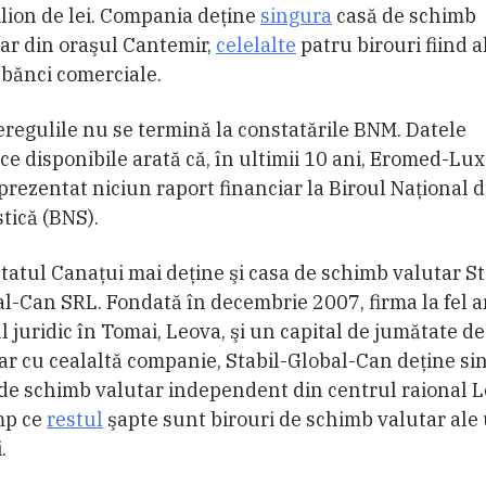
lion de lei. Compania deţine
singura
casă de schimb
ar din oraşul Cantemir,
celelalte
patru birouri fiind a
bănci comerciale.
eregulile nu se termină la constatările BNM. Datele
ce disponibile arată că, în ultimii 10 ani, Eromed-Lu
prezentat niciun raport financiar la Biroul Naţional 
stică (BNS).
atul Canaţui mai deţine şi casa de schimb valutar St
l-Can SRL. Fondată în decembrie 2007, firma la fel a
l juridic în Tomai, Leova, şi un capital de jumătate de 
ar cu cealaltă companie, Stabil-Global-Can deţine si
de schimb valutar independent din centrul raional L
mp ce
restul
şapte sunt birouri de schimb valutar ale
.