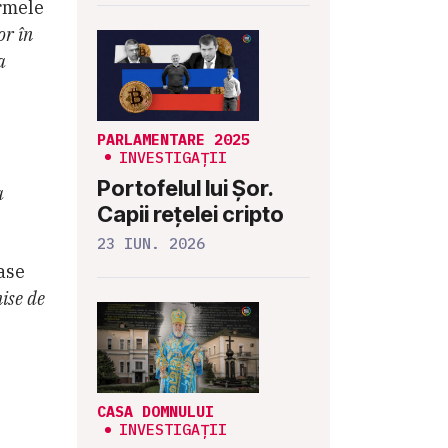
rmele
or în
a
PARLAMENTARE 2025
INVESTIGAȚII
Portofelul lui Șor.
a
Capii rețelei cripto
23 IUN. 2026
ase
ise de
CASA DOMNULUI
INVESTIGAȚII