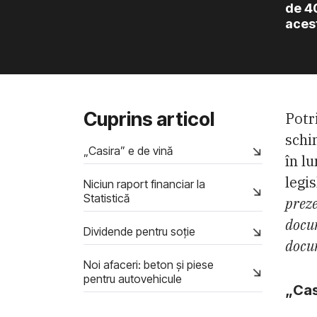
de 40
aces
Cuprins articol
Potr
schi
„Casira” e de vină
în l
legis
Niciun raport financiar la
Statistică
preze
docum
Dividende pentru soţie
docum
Noi afaceri: beton și piese
pentru autovehicule
„Cas