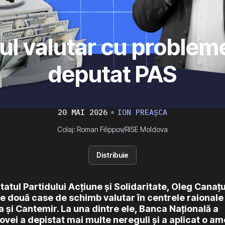
l valutar cu probleme
deputat PAS
20 MAI 2026
ION PREAȘCA
Colaj: Roman Filippov/RISE Moldova
Distribuie
atul Partidului Acțiune și Solidaritate, Oleg Canaţu
e două case de schimb valutar în centrele raionale
 și Cantemir. La una dintre ele, Banca Naţională a
vei a depistat mai multe nereguli și a aplicat o a