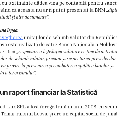
l cu o zi înainte dădea vina pe contabilă pentru sancţ
nând că aceasta nu ar fi putut prezentat la BNM
„dip
studii şi alte documente”
.
une legea
avegherea
unităților de schimb valutar din Republic
va este realizată de către Banca Națională a Moldove
verifică
„respectarea legislației valutare ce ține de activita
ților de schimb valutar, precum și respectarea prevederilor
 cu privire la prevenirea și combaterea spălării banilor și
ării terorismului”.
iun raport financiar la Statistică
d-Lux SRL a fost înregistrată în anul 2008, cu sediu
 Tomai, raionul Leova, și are un capital social de jum