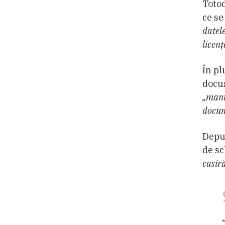
Toto
ce se
datel
licenț
În pl
docum
„mani
docum
Deput
de sc
casir