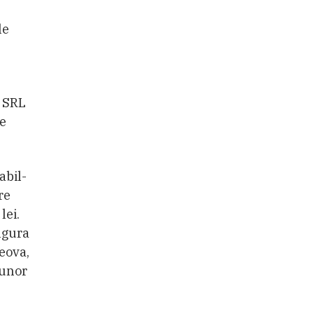
le
x SRL
de
abil-
re
lei.
ngura
eova,
 unor