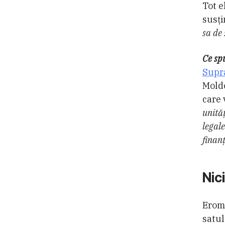
Tot e
susți
sa de 
Ce sp
Supr
Moldo
care 
unită
legale
finanț
Nic
Erome
satul