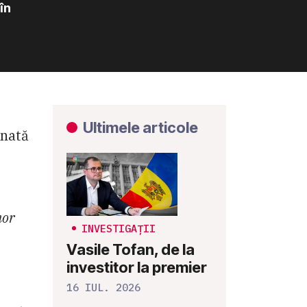
în
Ultimele articole
onată
nor
INVESTIGAȚII
Vasile Tofan, de la
investitor la premier
16 IUL. 2026