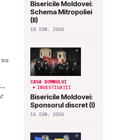
Bisericile Moldovei:
Schema Mitropoliei
(II)
18 IUN. 2026
ă nu
CASA DOMNULUI
e…
INVESTIGAȚII
ic
Bisericile Moldovei:
Sponsorul discret (I)
16 IUN. 2026