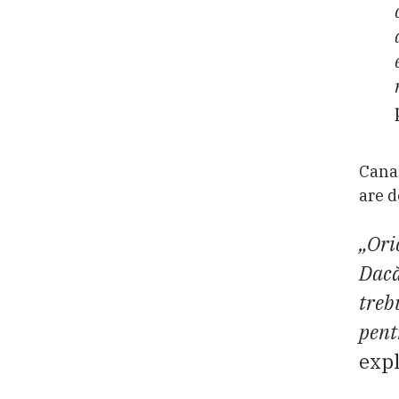
Canaţ
are d
„Ori
Dacă
treb
pent
expl