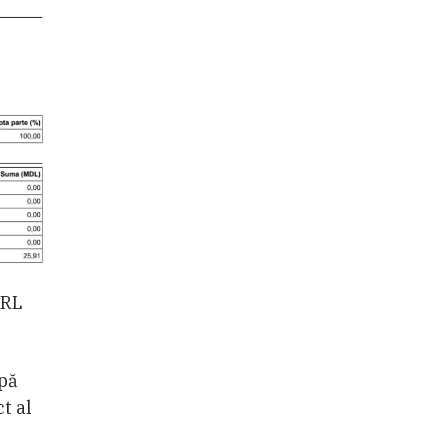
SRL
upă
t al