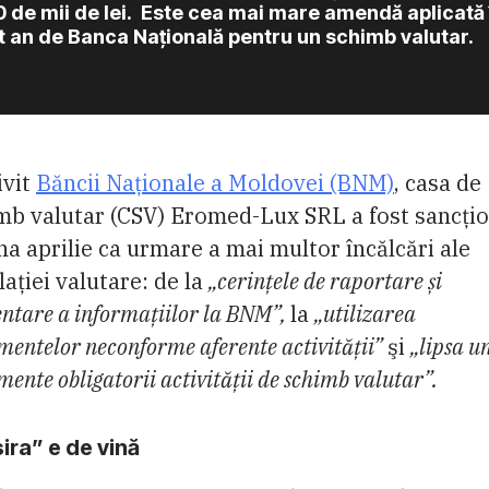
 de mii de lei. Este cea mai mare amendă aplicată 
t an de Banca Națională pentru un schimb valutar.
ivit
Băncii Naţionale a Moldovei (BNM)
, casa de
mb valutar (CSV) Eromed-Lux SRL a fost sancți
una aprilie ca urmare a mai multor încălcări ale
lației valutare: de la
„cerințele de raportare și
ntare a informațiilor la BNM”,
la
„utilizarea
entelor neconforme aferente activității”
şi
„lipsa u
ente obligatorii activității de schimb valutar”.
ira” e de vină