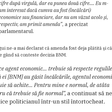
cifre după virgulă, dar ea punea două cifre…. Eu m-
am interesat dacă cumva au fost (încălcări)
economice sau financiare, dar nu am văzut acolo şi,
respectiv, am primit amenda”
, a precizat
parlamentarul.
ui ne-a mai declarat că amenda fost deja plătită şi c
e gând să conteste decizia BNM.
ce agent economic… trebuie să respecte regulil
 ei [BNM] au găsit încălcările, agentul econom
uie să achite… Pentru mine e normal, de atâta
ru că trebuie să fie normal”,
a continuat să ne
ice politicianul într-un stil întortocheat.