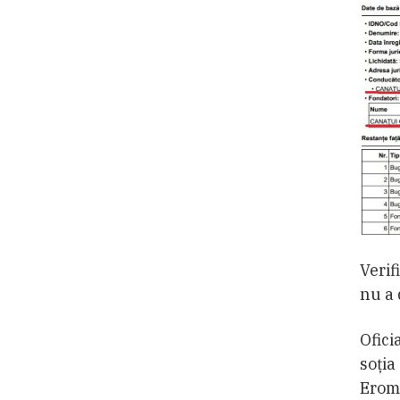
Verif
nu a 
Ofici
soţia
Erom