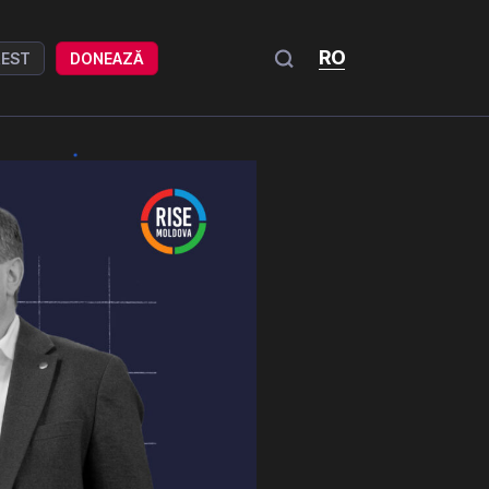
RO
REST
DONEAZĂ