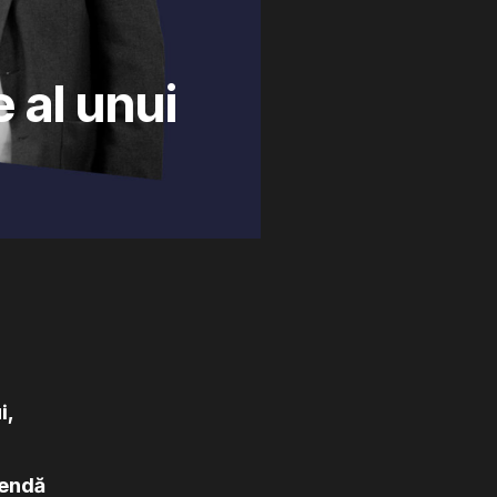
 al unui
i,
mendă