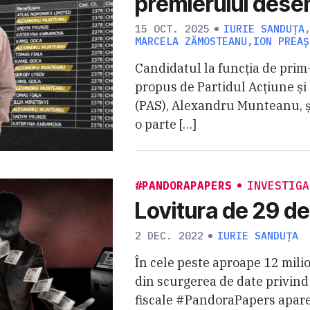
premierului des
15 OCT. 2025
IURIE SANDUȚA
MARCELA ZĂMOSTEANU
,
ION PREAȘ
Candidatul la funcția de prim
propus de Partidul Acțiune și 
(PAS), Alexandru Munteanu, ș
o parte […]
#PANDORAPAPERS
INVESTIGA
Lovitura de 29 de
2 DEC. 2022
IURIE SANDUȚA
În cele peste aproape 12 milio
din scurgerea de date privind
fiscale #PandoraPapers apare 