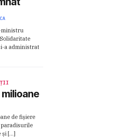
emnat
,
CA
-ministru
Solidaritate
i-a administrat
ȚII
 milioane
ane de fișiere
 paradisurile
și […]