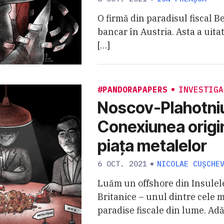
O firmă din paradisul fiscal Be
bancar în Austria. Asta a uitat
[…]
#PANDORAPAPERS
INVESTIGA
Noscov-Plahotni
Conexiunea origi
piața metalelor
6 OCT. 2021
NICOLAE CUȘCHE
Luăm un offshore din Insulel
Britanice – unul dintre cele 
paradise fiscale din lume. Ad