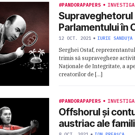
#PANDORAPAPERS
INVESTIGA
Supraveghetorul
Parlamentului în 
12 OCT. 2021
IURIE SANDUȚA
Serghei Ostaf, reprezentantu
trimis să supravegheze activit
Naționale de Integritate, a ape
creatorilor de […]
#PANDORAPAPERS
INVESTIGA
Offshorul și cont
austriac ale famili
8 OCT. 2021
ION PREAȘCA