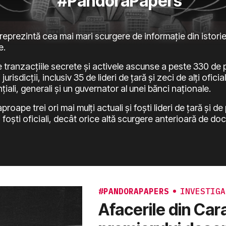
#PandoraPapers
prezintă cea mai mari scurgere de informație din istorie
e.
tranzacțiile secrete și activele ascunse a peste 330 de po
jurisdicții, inclusiv 35 de lideri de țară și zeci de alți oficia
țiali, generali și un guvernator al unei bănci naționale.
oape trei ori mai mulți actuali și foști lideri de țară și d
 și foști oficiali, decât orice altă scurgere anterioară de d
#PANDORAPAPERS
INVESTIGA
Afacerile din Car