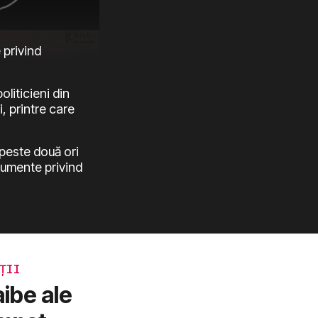
 privind
liticieni din
li, printre care
e peste două ori
ocumente privind
ȚII
aibe ale