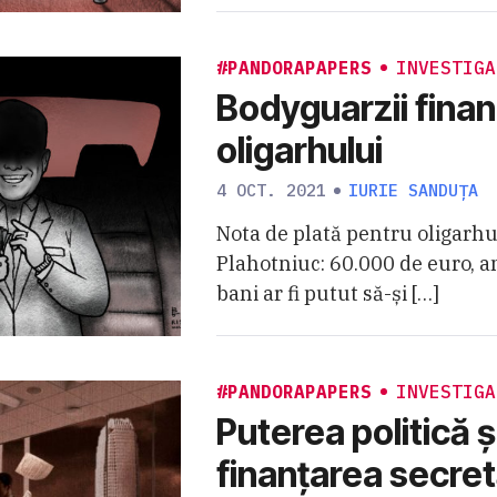
#PANDORAPAPERS
INVESTIGA
Bodyguarzii financ
oligarhului
4 OCT. 2021
IURIE SANDUȚA
Nota de plată pentru oligarhu
Plahotniuc: 60.000 de euro, a
bani ar fi putut să-și […]
#PANDORAPAPERS
INVESTIGA
Puterea politică ș
finanțarea secret