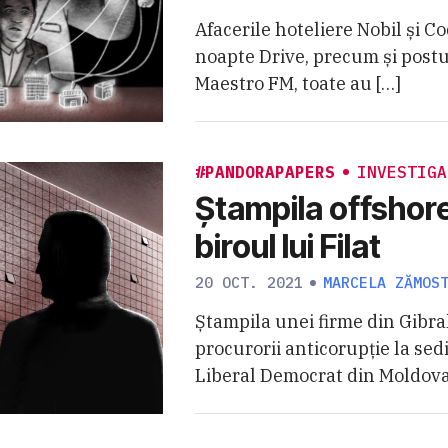
Afacerile hoteliere Nobil și C
noapte Drive, precum și postu
Maestro FM, toate au […]
#PANDORAPAPERS
INVESTIGA
Ștampila offshore
biroul lui Filat
20 OCT. 2021
MARCELA ZĂMOS
Ștampila unei firme din Gibral
procurorii anticorupție la sed
Liberal Democrat din Moldova 