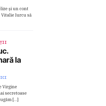
lize și un cont
 Vitalie Iurcu să
ȚII
uc.
nară la
VICI
e Virgine
mai secretoase
ăugăm […]