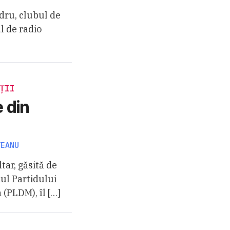
odru, clubul de
l de radio
ȚII
 din
TEANU
tar, găsită de
iul Partidului
(PLDM), îl […]