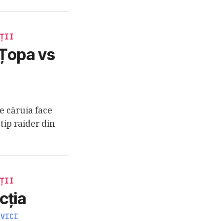
ȚII
 Țopa vs
e căruia face
 tip raider din
ȚII
cția
EVICI