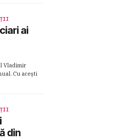
ȚII
iari ai
l Vladimir
nual. Cu acești
ȚII
i
ă din