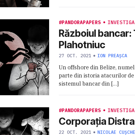
#PANDORAPAPERS
INVESTIGA
Războiul bancar:
Plahotniuc
27 OCT. 2021
ION PREAȘCA
Un offshore din Belize, numel
parte din istoria atacurilor de
sistemul bancar din […]
#PANDORAPAPERS
INVESTIGA
Corporația Distra
22 OCT. 2021
NICOLAE CUȘCH