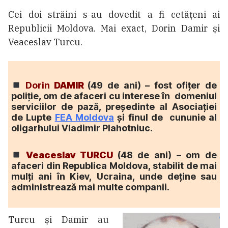
Cei doi străini s-au dovedit a fi cetățeni ai
Republicii Moldova. Mai exact, Dorin Damir și
Veaceslav Turcu.
Dorin
DAMIR
(49 de ani) – fost ofițer de
poliție, om de afaceri cu interese în domeniul
serviciilor de pază, președinte al Asociației
de Lupte
FEA Moldova
și finul de cununie al
oligarhului Vladimir Plahotniuc.
Veaceslav TURCU
(48 de ani) – om de
afaceri din Republica Moldova, stabilit de mai
mulți ani în Kiev, Ucraina, unde deține sau
administrează mai multe companii.
Turcu și Damir au