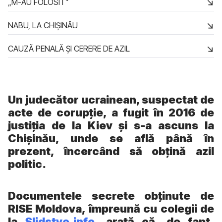
„M-AU FOLOSIT”
NABU, LA CHIȘINĂU
CAUZĂ PENALĂ ȘI CERERE DE AZIL
Un judecător ucrainean, suspectat de
acte de corupție, a fugit în 2016 de
justiția de la Kiev și s-a ascuns la
Chișinău, unde se află până în
prezent, încercând să obțină azil
politic.
Documentele secrete obținute de
RISE Moldova, împreună cu colegii de
la
Slidstvo.info
, arată că, de fapt,