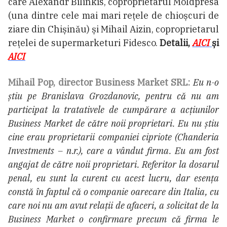
care Alexandr Bilinkis, coproprietarul Moldpresa
(una dintre cele mai mari rețele de chioșcuri de
ziare din Chișinău) și Mihail Aizin, coproprietarul
rețelei de supermarketuri Fidesco.
Detalii,
AICI
și
AICI
Mihail Pop, director Business Market SRL:
Eu n-o
știu pe Branislava Grozdanovic, pentru că nu am
participat la tratativele de cumpărare a acțiunilor
Business Market de către noii proprietari. Eu nu știu
cine erau proprietarii companiei cipriote (Chanderia
Investments – n.r.), care a vândut firma. Eu am fost
angajat de către noii proprietari. Referitor la dosarul
penal, eu sunt la curent cu acest lucru, dar esența
constă în faptul că o companie oarecare din Italia, cu
care noi nu am avut relații de afaceri, a solicitat de la
Business Market o confirmare precum că firma le