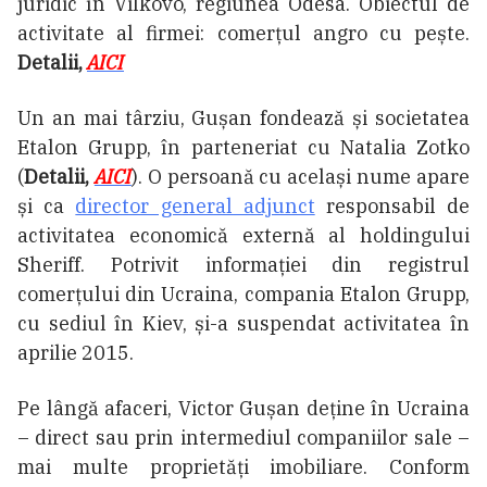
juridic în Vilkovo, regiunea Odesa. Obiectul de
activitate al firmei: comerţul angro cu pește.
Detalii,
AICI
Un an mai târziu, Gușan fondează și societatea
Etalon Grupp, în parteneriat cu Natalia Zotko
(
Detalii,
AICI
). O persoană cu același nume apare
și ca
director general adjunct
responsabil de
activitatea economică externă al holdingului
Sheriff. Potrivit informaţiei din registrul
comerțului din Ucraina, compania Etalon Grupp,
cu sediul în Kiev, și-a suspendat activitatea în
aprilie 2015.
Pe lângă afaceri, Victor Gușan deține în Ucraina
– direct sau prin intermediul companiilor sale –
mai multe proprietăți imobiliare. Conform