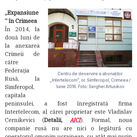
„Expansiune
” în Crimeea
În 2014, la
două luni de
la anexarea
Crimeii de
către
Federația
Centru de deservire a abonaților
Rusă, la
„Intertelecom”, or. Simferopol, Crimeea /
Simferopol,
Iunie 2016. Foto: Serghei Artusikov
capitala
peninsulei, a fost înregistrată firma
Intertelecom, al cărei proprietar este Vladislav
Cernikevici (
Detalii,
AICI
). Formal, noua
companie rusă nu are nici o legătură cu
operatorul omonim ucrainean, cu atât mai puțin