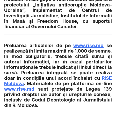
proiectului „Iniţiativa anticorupţie Moldova-
Ucraina”, implementat de Centrul de
Investigaţii Jurnalistice, Institutul de Informaţii
în Masă şi Freedom House, cu suportul
financiar al Guvernului Canadei.
Preluarea articolelor de pe
www.rise.md
se
realizează în limita maximă de 1.000 de semne.
În mod obligatoriu, trebuie citată sursa și
autorul informației, iar în cazul portalurilor
informaționale trebuie indicat și linkul direct la
sursă. Preluarea integrală se poate realiza
doar în condițiile unui acord încheiat cu
RISE
Moldova
. Materialele de pe platforma on-line
www.rise.md
sunt protejate de Legea 139
privind dreptul de autor și drepturile conexe,
inclusiv de Codul Deontologic al Jurnalistului
din R. Moldova.