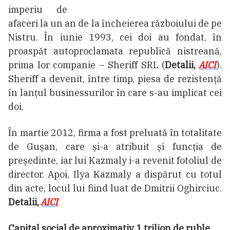
imperiu de
afaceri la un an de la încheierea războiului de pe
Nistru. În iunie 1993, cei doi au fondat, în
proaspăt autoproclamata republică nistreană,
prima lor companie – Sheriff SRL (
Detalii,
AICI
).
Sheriff a devenit, între timp, piesa de rezistență
în lanțul businessurilor în care s-au implicat cei
doi.
În martie 2012, firma a fost preluată în totalitate
de Gușan, care și-a atribuit și funcția de
președinte, iar lui Kazmaly i-a revenit fotoliul de
director. Apoi, Ilya Kazmaly a dispărut cu totul
din acte, locul lui fiind luat de Dmitrii Oghirciuc.
Detalii,
AICI
Capital social de aproximativ 1 trilion de ruble