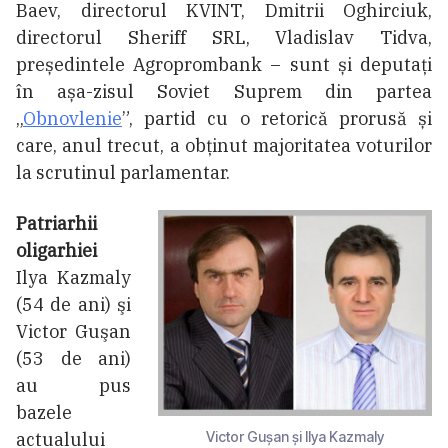
Baev, directorul KVINT, Dmitrii Oghirciuk,
directorul Sheriff SRL, Vladislav Tidva,
președintele Agroprombank – sunt și deputați
în așa-zisul Soviet Suprem din partea
„
Obnovlenie
”, partid cu o retorică prorusă și
care, anul trecut, a obținut majoritatea voturilor
la scrutinul parlamentar.
Patriarhii
oligarhiei
Ilya Kazmaly
(54 de ani) şi
Victor Guşan
(53 de ani)
au pus
bazele
actualului
Victor Gușan și Ilya Kazmaly