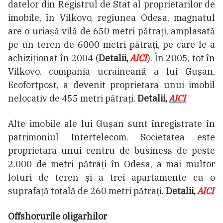
datelor din Registrul de Stat al proprietarilor de
imobile, în Vilkovo, regiunea Odesa, magnatul
are o uriașă vilă de 650 metri pătrați, amplasată
pe un teren de 6000 metri pătrați, pe care le-a
achiziționat în 2004 (
Detalii,
AICI
). În 2005, tot în
Vilkovo, compania ucraineană a lui Gușan,
Ecofortpost, a devenit proprietara unui imobil
nelocativ de 455 metri pătrați.
Detalii,
AICI
Alte imobile ale lui Gușan sunt înregistrate în
patrimoniul Intertelecom. Societatea este
proprietara unui centru de business de peste
2.000 de metri pătrați în Odesa, a mai multor
loturi de teren și a trei apartamente cu o
suprafață totală dе 260 metri pătrați.
Detalii,
AICI
Offshorurile oligarhilor