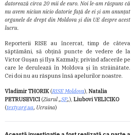
datorează circa 20 mii de euro. Noi le-am răspuns că
nu avem niciun nicio datorie față de ei și am anunțat
organele de drept din Moldova și din UE despre acest
lucru.
Reporterii RISE au încercat, timp de câteva
săptămâni, să obțină puncte de vedere de la
Victor Gușan și Ilya Kazmaly, privind afacerile pe
care le derulează în Moldova și în străinătate.
Cei doi nu au răspuns însă apelurilor noastre.
Vladimir THORIK
(
RISE Moldova
),
Natalia
PETRUSEVICI
(
Ziarul „
SP
„
),
Liubovi VELICIKO
(
texty.org.ua
, Ucraina
)
Această investigaţie a fost realizată ca parte a