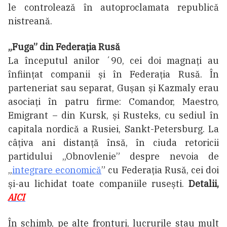
le controlează în autoproclamata republică
nistreană.
„Fuga” din Federația Rusă
La începutul anilor ´90, cei doi magnați au
înființat companii și în Federația Rusă. În
parteneriat sau separat, Gușan și Kazmaly erau
asociați în patru firme: Comandor, Maestro,
Emigrant – din Kursk, și Rusteks, cu sediul în
capitala nordică a Rusiei, Sankt-Petersburg. La
câțiva ani distanță însă, în ciuda retoricii
partidului „Obnovlenie” despre nevoia de
„
integrare economică
” cu Federația Rusă, cei doi
și-au lichidat toate companiile rusești.
Detalii,
AICI
În schimb, pe alte fronturi, lucrurile stau mult