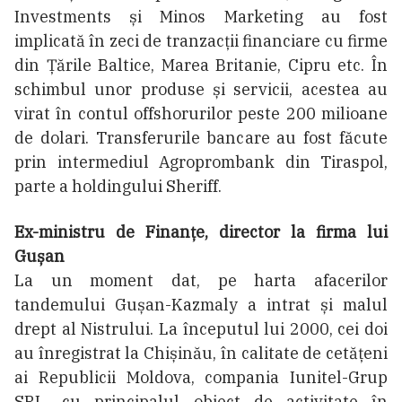
Investments și Minos Marketing au fost
implicată în zeci de tranzacții financiare cu firme
din Țările Baltice, Marea Britanie, Cipru etc. În
schimbul unor produse și servicii, acestea au
virat în contul offshorurilor peste 200 milioane
de dolari. Transferurile bancare au fost făcute
prin intermediul Agroprombank din Tiraspol,
parte a holdingului Sheriff.
Ex-ministru de Finanțe, director la firma lui
Gușan
La un moment dat, pe harta afacerilor
tandemului Gușan-Kazmaly a intrat și malul
drept al Nistrului. La începutul lui 2000, cei doi
au înregistrat la Chișinău, în calitate de cetățeni
ai Republicii Moldova, compania Iunitel-Grup
SRL, cu principalul obiect de activitate în