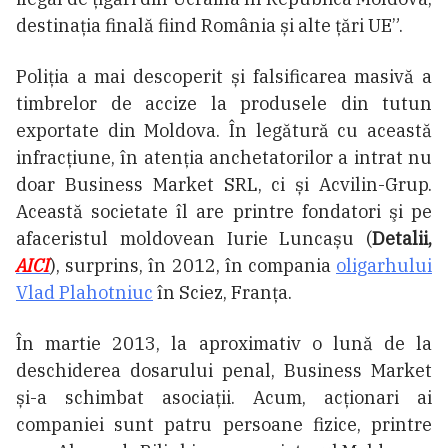
destinația finală fiind România și alte țări UE”.
Poliția a mai descoperit și falsificarea masivă a
timbrelor de accize la produsele din tutun
exportate din Moldova. În legătură cu această
infracțiune, în atenția anchetatorilor a intrat nu
doar Business Market SRL, ci și Acvilin-Grup.
Această societate îl are printre fondatori şi pe
afaceristul moldovean Iurie Luncașu (
Detalii,
AICI
), surprins, în 2012, în compania
oligarhului
Vlad Plahotniuc
în Sciez, Franța.
În martie 2013, la aproximativ o lună de la
deschiderea dosarului penal, Business Market
și-a schimbat asociații. Acum, acționari ai
companiei sunt patru persoane fizice, printre