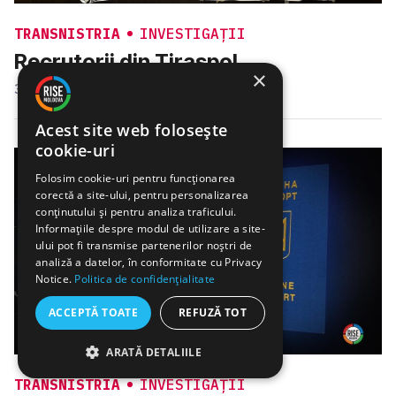
TRANSNISTRIA
INVESTIGAȚII
Recrutorii din Tiraspol
×
3 AUG. 2022
VLADIMIR THORIK
Acest site web folosește
cookie-uri
Folosim cookie-uri pentru funcționarea
corectă a site-ului, pentru personalizarea
conținutului și pentru analiza traficului.
Informațiile despre modul de utilizare a site-
ului pot fi transmise partenerilor noștri de
analiză a datelor, în conformitate cu Privacy
Notice.
Politica de confidențialitate
ACCEPTĂ TOATE
REFUZĂ TOT
ARATĂ DETALIILE
TRANSNISTRIA
INVESTIGAȚII