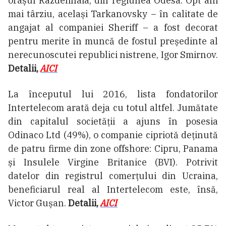
orașul Razdelinaia, din regiunea Odesa. Opt ani
mai târziu, același Tarkanovsky – în calitate de
angajat al companiei Sheriff – a fost decorat
pentru merite în muncă de fostul președinte al
nerecunoscutei republici nistrene, Igor Smirnov.
Detalii,
AICI
La începutul lui 2016, lista fondatorilor
Intertelecom arată deja cu totul altfel. Jumătate
din capitalul societății a ajuns în posesia
Odinaco Ltd (49%), o companie cipriotă deținută
de patru firme din zone offshore: Cipru, Panama
și Insulele Virgine Britanice (BVI). Potrivit
datelor din registrul comerțului din Ucraina,
beneficiarul real al Intertelecom este, însă,
Victor Gușan.
Detalii,
AICI