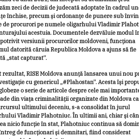
zăm zeci de decizii de judecată adoptate în cadrul un
țe închise, precum și ordonanțe de punere sub învin
 de procurori pe numele oligarhului Vladimir Plaho
anturajului acestuia. Documentele dezvăluie modul î
 potrivit versiunii procurorilor moldoveni, funcționa
mul datorită căruia Republica Moldova a ajuns să fie
ă „stat capturat”.
 rezultat, RISE Moldova anunță lansarea unui nou p
vestigație cu genericul „#Plahostan”. Acesta își pro
globeze o serie de articole despre cele mai important
ade din viața criminalității organizate din Moldova ca
rcursul ultimului deceniu, s-a consolidat în jurul
rhului Vladimir Plahotniuc. În ultimii ani, chiar și câ
ea nicio funcţie în stat, Plahotniuc continua să domi
întreg de funcţionari și demnitari, fiind considerat