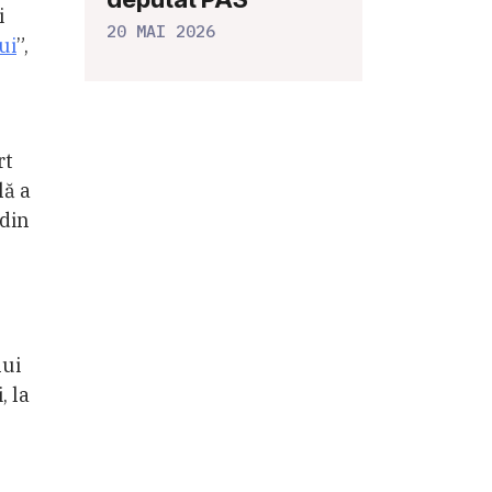
i
20 MAI 2026
ui
”,
rt
lă a
 din
lui
, la