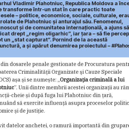
arhul Vladimir Plahotniuc, Republica Moldova a înc
e transforme într-un stat în care practic toate
esele – politice, economice, sociale, culturale, era
rolate de Plahotniuc și anturajul său. Fenomenul,
noscut și de comunitatea internațională, a ajuns să
ficat drept „regim oligarhic”, iar țara – să fie perce
t un „stat capturat”. Pornind de la această
unctură, a și apărut denumirea proiectului –
#Plaho
din dosarele penale gestionate de Procuratura pent
terea Criminalității Organizate şi Cauze Speciale
CS) așa și se numește: „
Organizația criminală a lui
otniuc
”. Unii dintre membrii acestei organizații au ră
ncții-cheie și după fuga lui Plahotniuc din țară,
nuând să exercite influență asupra proceselor politic
mice și de justiție.
vit datelor anchetei, o ramură importantă din grupar