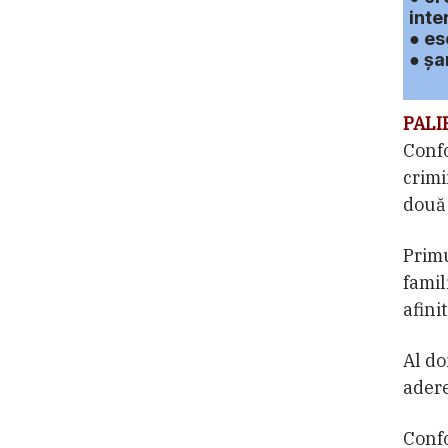
inte
● es
● şa
PALI
Confo
crimi
două 
Primu
famil
afini
Al do
adere
Confo