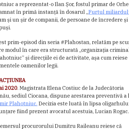
tniuc a reprezentat-o Ilan Șor, fostul primar de Orhe
mnat în primă instanță în dosarul „
Furtul miliardul
m și un șir de companii, de persoane de încredere și
puși.
est prim-episod din seria #Plahostan, relatăm pe scu
e modul în care era structurată „organizația crimina
lahotniuc” și direcțiile ei de activitate, așa cum reiese
entele oamenilor legii.
ACȚIUNEA
ai 2020
. Magistrata Elena Costiuc de la Judecătoria
nău, sediul Ciocana, dispune arestarea preventivă a 
mir Plahotniuc.
Decizia este luată în lipsa oligarhului
nțare fiind prezent avocatul acestuia, Lucian Rogac.
emersul procurorului Dumitru Raileanu reiese că