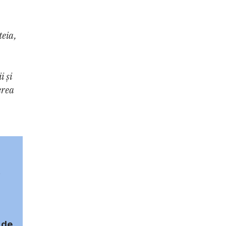
teia,
i și
erea
,
 de