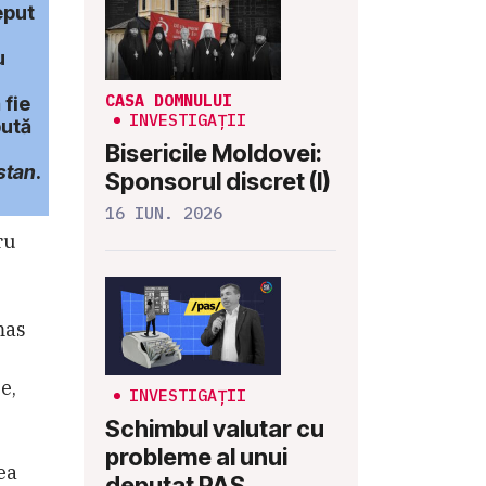
eput
u
CASA DOMNULUI
 fie
INVESTIGAȚII
pută
Bisericile Moldovei:
stan
.
Sponsorul discret (I)
16 IUN. 2026
ru
mas
e,
INVESTIGAȚII
Schimbul valutar cu
probleme al unui
ea
deputat PAS