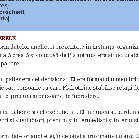
res;
crocherii;
ntaj.
ERELE
rm datelor anchetei prezentate în instanță, organiza
nală creată şi condusă de Plahotniuc era structurată
paliere.
l palier era cel decizional. El era format din membri 
ie sau persoane cu care Plahotniuc stabilise relații d
tate, precum și persoane de încredere.
ilea palier era cel execuțional. El includea subordonaț
nți și susținători, precum și intermediari și interpuși
rm datelor anchetei, începând aproximativ cu anul