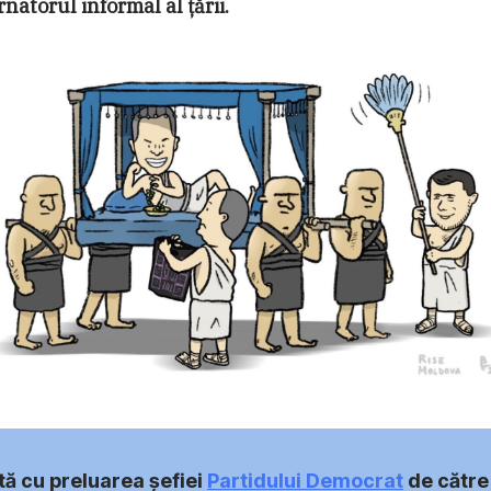
natorul informal al ţării.
ă cu preluarea șefiei
Partidului Democrat
de către