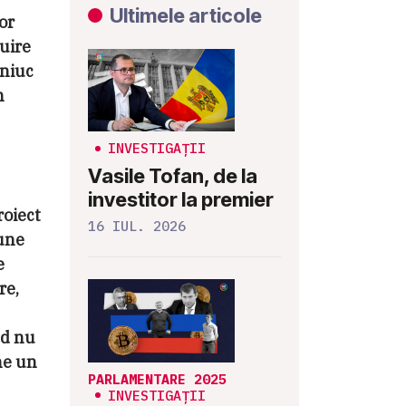
Ultimele articole
or
uire
tniuc
n
INVESTIGAȚII
Vasile Tofan, de la
investitor la premier
roiect
16 IUL. 2026
pune
e
re,
nd nu
ne un
PARLAMENTARE 2025
INVESTIGAȚII