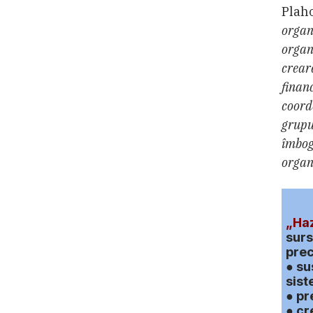
Plaho
organ
organ
crear
financ
coordo
grupur
îmbogă
organ
„Haz
surs
pre
● su
sist
● pr
● cr