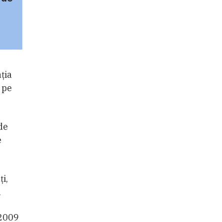
ţia
 pe
de
e
i,
.
 2009