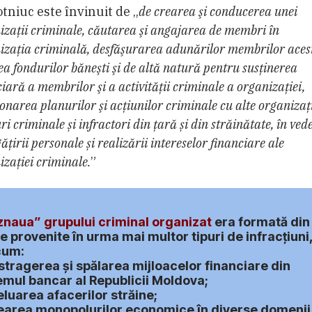
tniuc este învinuit de „
de crearea şi conducerea unei
izaţii criminale, căutarea şi angajarea de membri în
izaţia criminală, desfăşurarea adunărilor membrilor aces
ea fondurilor băneşti şi de altă natură pentru susţinerea
iară a membrilor şi a activităţii criminale a organizaţiei,
narea planurilor şi acțiunilor criminale cu alte organizaţi
i criminale și infractori din țară și din străinătate, în ved
țirii personale și realizării intereselor financiare ale
izației criminale.
”
naua” grupului criminal organizat
era formată din
e provenite în urma mai multor tipuri de infracțiuni
cum:
stragerea şi spălarea mijloacelor financiare din
emul bancar al Republicii Moldova;
eluarea afacerilor străine;
earea monopolurilor economice în diverse domenii