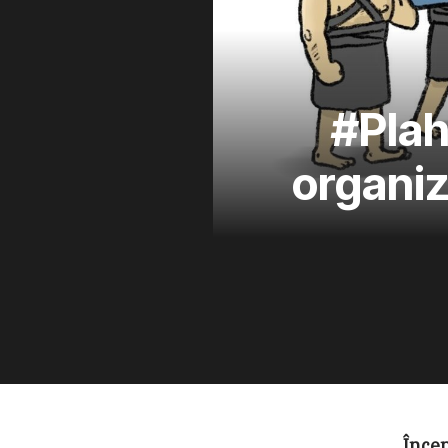
#Plah
organiz
Înce