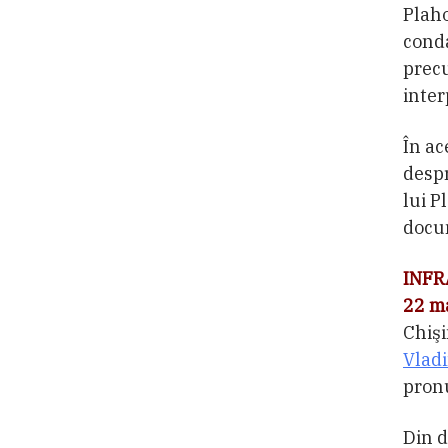
Plaho
conda
precu
inter
În ac
despr
lui P
docum
INFR
22 m
Chişi
Vladi
pronu
Din d