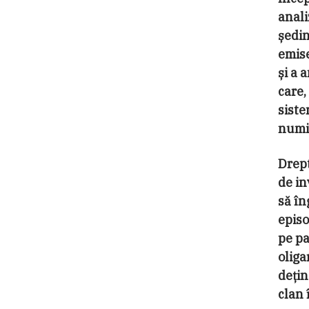
anali
ședin
emise
și a 
care,
siste
numit
Drept
de in
să în
episo
pe pa
oliga
dețin
clan 