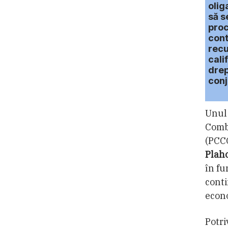
olig
să s
proc
cont
recu
cali
drep
conj
Unul 
Comba
(PCCO
Plah
în fu
conti
econo
Potri