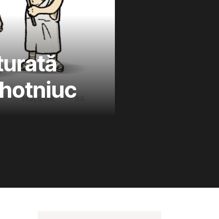
turată
ahotniuc