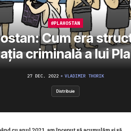
#PLAHOSTAN
ostan: Cum era struc
ația criminală a lui Pl
27 DEC. 2022
VLADIMIR THORIK
Distribuie
pând cu anul 2021, am început să acumulăm și să