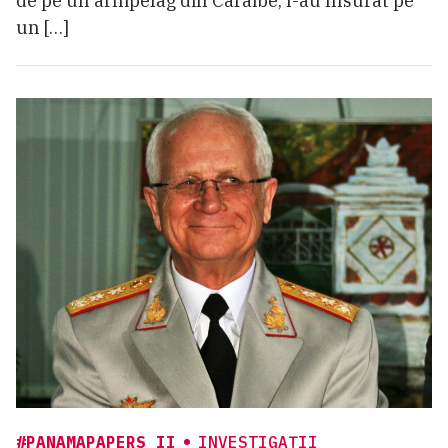
de pe un arhipelag din Caraibe, l-au însurat pe
un […]
#PANAMAPAPERS II
INVESTIGAȚII