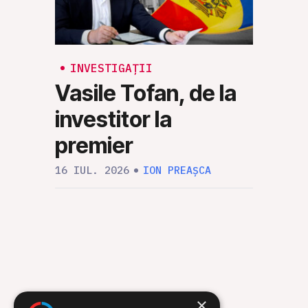
INVESTIGAȚII
PARLAM
INV
Vasile Tofan, de la
Port
investitor la
Capi
premier
23 IUN
16 IUL. 2026
ION PREAȘCA
MARCEL
×