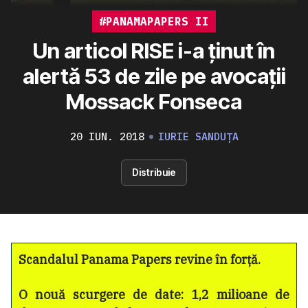
#PANAMAPAPERS II
Un articol RISE i-a ținut în
alertă 53 de zile pe avocații
Mossack Fonseca
20 IUN. 2018
IURIE SANDUȚA
Distribuie
Scandalul Panama Papers revine în forță.
O nouă scurgere de date: 1,2 milioane de