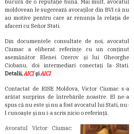
bucură de o reputație bună. Mai mult, avocatul
moldovean le sugerează avocaților din BVI că nu
au motive pentru care ar renunța la relația de
afaceri cu Señor Stati.
Din documentele consultate de noi, avocatul
Ciumac a eliberat referințe cu un conținut
asemănător Elenei Ozerov și lui Gheorghe
Ciobanu, doi intermediari conectați la Stati.
Detalii,
AICI
și
AICI
Contactat de RISE Moldova, Victor Ciumac s-a
arătat surprins de întrebările noastre. El ne-a
spus că nu este și nu a fost avocatul lui Stati, nu-
l cunoaște și nu i-a scris nicio o referință.
Avocatul Victor Ciumac: