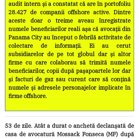
audit intern și a constatat că are în portofoliu
28.427 de companii offshore active. Dintre
aceste doar o treime aveau înregistrate
numele beneficiarilor reali așa că avocații din
Panama City au început o febrilă activitate de
colectare de informații. Ei au cerut
subsidiarelor de pe tot globul dar și altor
firme cu care colaborau să trimită numele
beneficiarilor, copii după pașapoartele lor dar
și facturi de gaz sau curent care să conțină
numele și adresele personajelor implicate în
firme offshore.
53 de zile. Atât a durat o anchetă declanșată de
casa de avocatură Mossack Fonseca (MF) după