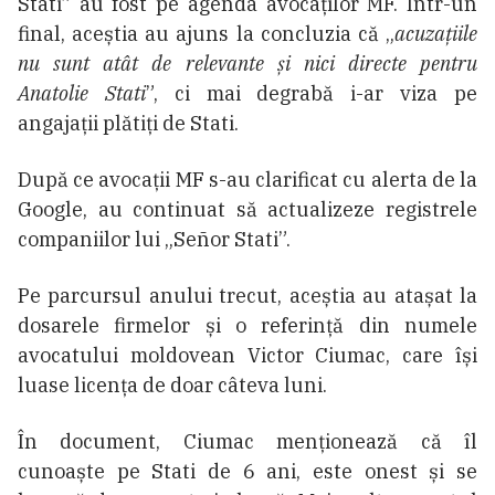
Stati” au fost pe agenda avocaților MF. Într-un
final, aceștia au ajuns la concluzia că „
acuzațiile
nu sunt atât de relevante și nici directe pentru
Anatolie Stati
”, ci mai degrabă i-ar viza pe
angajații plătiți de Stati.
După ce avocații MF s-au clarificat cu alerta de la
Google, au continuat să actualizeze registrele
companiilor lui „Señor Stati”.
Pe parcursul anului trecut, aceștia au atașat la
dosarele firmelor și o referință din numele
avocatului moldovean Victor Ciumac, care își
luase licența de doar câteva luni.
În document, Ciumac menționează că îl
cunoaște pe Stati de 6 ani, este onest și se