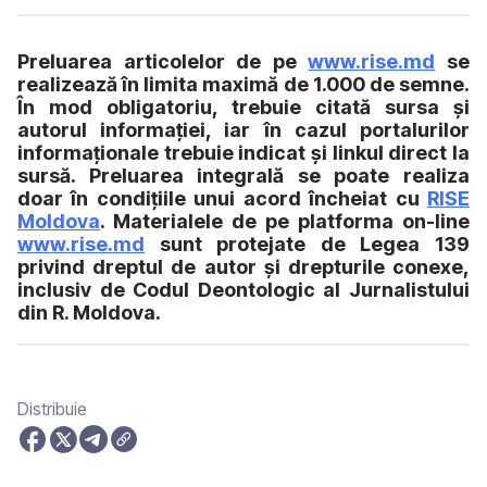
Preluarea articolelor de pe
www.rise.md
se
realizează în limita maximă de 1.000 de semne.
În mod obligatoriu, trebuie citată sursa și
autorul informației, iar în cazul portalurilor
informaționale trebuie indicat și linkul direct la
sursă. Preluarea integrală se poate realiza
doar în condițiile unui acord încheiat cu
RISE
Moldova
. Materialele de pe platforma on-line
www.rise.md
sunt protejate de Legea 139
privind dreptul de autor și drepturile conexe,
inclusiv de Codul Deontologic al Jurnalistului
din R. Moldova.
Distribuie