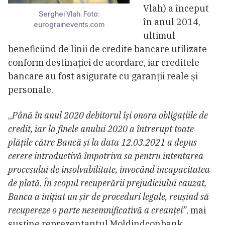
Vlah) a început
Serghei Vlah. Foto:
în anul 2014,
eurograinevents.com
ultimul
beneficiind de linii de credite bancare utilizate
conform destinației de acordare, iar creditele
bancare au fost asigurate cu garanții reale și
personale.
„
Până în anul 2020 debitorul își onora obligațiile de
credit, iar la finele anului 2020 a întrerupt toate
plățile către Bancă și la data 12.03.2021 a depus
cerere introductivă împotriva sa pentru intentarea
procesului de insolvabilitate, invocând incapacitatea
de plată. În scopul recuperării prejudiciului cauzat,
Banca a inițiat un șir de proceduri legale, reușind să
recupereze o parte nesemnificativă a creanței”
, mai
susține reprezentantul Moldindconbank.