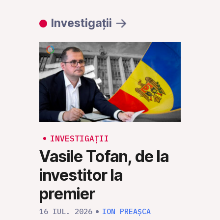
Investigații
INVESTIGAȚII
CASA D
Vasile Tofan, de la
Bise
investitor la
Sch
premier
(II)
16 IUL. 2026
ION PREAȘCA
18 IUN