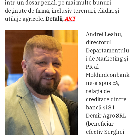
într-un dosar penal, pe mai multe bunuri
deținute de firmă, inclusiv terenuri, clădiri și
utilaje agricole.
Detalii,
AICI
Andrei Leahu,
directorul
Departamentulu
i de Marketing și
PR al
Moldindconbank
ne-a spus că,
relația de
creditare dintre
bancă și S.I.
Demir Agro SRL
(beneficiar
efectiv Serghei