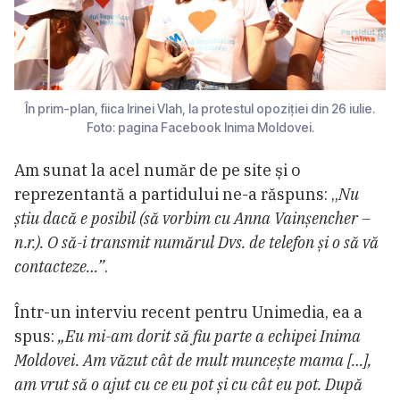
În prim-plan, fiica Irinei Vlah, la protestul opoziției din 26 iulie.
Foto: pagina Facebook Inima Moldovei.
Am sunat la acel număr de pe site și o
reprezentantă a partidului ne-a răspuns: „
Nu
știu dacă e posibil (să vorbim cu Anna Vainșencher –
n.r.). O să-i transmit numărul Dvs. de telefon și o să vă
contacteze…”
.
Într-un interviu recent pentru Unimedia, ea a
spus:
„Eu mi-am dorit să fiu parte a echipei Inima
Moldovei. Am văzut cât de mult muncește mama […],
am vrut să o ajut cu ce eu pot și cu cât eu pot. După