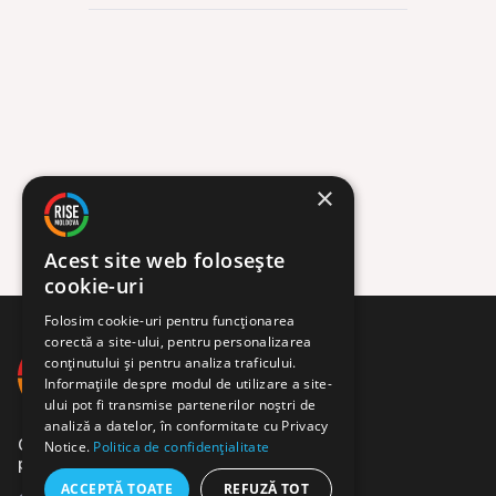
NICOLA
×
Acest site web folosește
cookie-uri
Folosim cookie-uri pentru funcționarea
corectă a site-ului, pentru personalizarea
conținutului și pentru analiza traficului.
Informațiile despre modul de utilizare a site-
ului pot fi transmise partenerilor noștri de
analiză a datelor, în conformitate cu Privacy
Comunitate de jurnaliști,
Notice.
Politica de confidențialitate
programatori și activiști.
ACCEPTĂ TOATE
REFUZĂ TOT