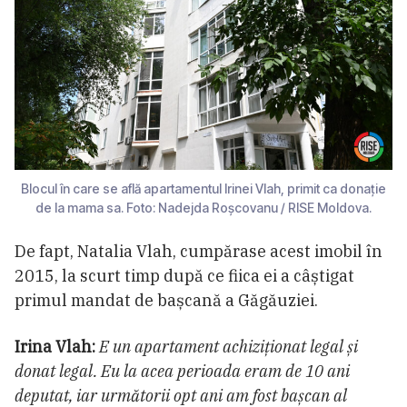
Blocul în care se află apartamentul Irinei Vlah, primit ca donație
de la mama sa. Foto: Nadejda Roșcovanu / RISE Moldova.
De fapt, Natalia Vlah, cumpărase acest imobil în
2015, la scurt timp după ce fiica ei a câștigat
primul mandat de bașcană a Găgăuziei.
Irina Vlah:
E un apartament achiziționat legal și
donat legal. Eu la acea perioada eram de 10 ani
deputat, iar următorii opt ani am fost bașcan al