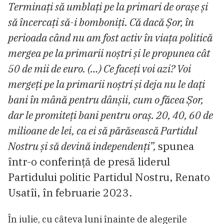
Terminați să umblați pe la primari de orașe și
să încercați să-i bomboniți. Că dacă Șor, în
perioada când nu am fost activ în viața politică
mergea pe la primarii noștri și le propunea cât
50 de mii de euro. (…) Ce faceți voi azi? Voi
mergeți pe la primarii noștri și deja nu le dați
bani în mână pentru dânșii, cum o făcea Șor,
dar le promiteți bani pentru oraș. 20, 40, 60 de
milioane de lei, ca ei să părăsească Partidul
Nostru și să devină independenți”,
spunea
într-o conferință de presă liderul
Partidului politic Partidul Nostru, Renato
Usatîi, în februarie 2023.
În iulie, cu câteva luni înainte de alegerile