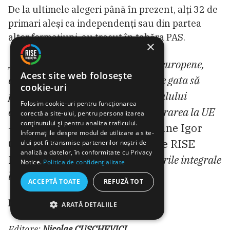
De la ultimele alegeri până în prezent, alți 32 de
primari aleși ca independenți sau din partea
altor formațiuni, au trecut în tabăra PAS.
×
„Oricărui cetățean cu viziuni pro-europene,
Acest site web folosește
care ne împărtășește valorile și este gata să
cookie-uri
pună umărul la atingerea principalului
Folosim cookie-uri pentru funcționarea
obiectiv al generației noastre – aderarea la UE
corectă a site-ului, pentru personalizarea
conținutului și pentru analiza traficului.
– îi este deschisă ușa în PAS”
, susține Igor
Informațiile despre modul de utilizare a site-
Grosu în răspunsul trimis către RISE
ului pot fi transmise partenerilor noștri de
analiză a datelor, în conformitate cu Privacy
Moldova.
(Întrebările și răspunsurile integrale
Notice.
Politica de confidențialitate
le puteți citi
AICI
.)
ACCEPTĂ TOATE
REFUZĂ TOT
Marcela ZĂMOSTEANU
ARATĂ DETALIILE
Editare:
Nicolae CUȘCHEVICI