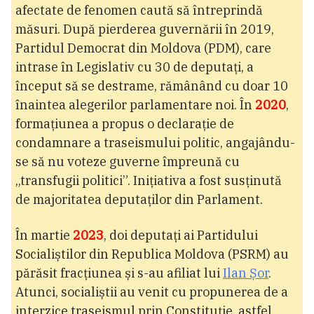
afectate de fenomen caută să întreprindă
măsuri. După pierderea guvernării în 2019,
Partidul Democrat din Moldova (PDM), care
intrase în Legislativ cu 30 de deputați, a
început să se destrame, rămânând cu doar 10
înaintea alegerilor parlamentare noi. În
2020
,
formațiunea a propus o declarație de
condamnare a traseismului politic, angajându-
se să nu voteze guverne împreună cu
„transfugii politici”. Inițiativa a fost susținută
de majoritatea deputaților din Parlament.
În martie
2023
, doi deputați ai Partidului
Socialiștilor din Republica Moldova (PSRM) au
părăsit fracțiunea și s-au afiliat lui
Ilan Șor
.
Atunci, socialiștii au venit cu propunerea de a
interzice traseismul prin Constituție, astfel