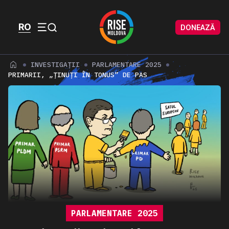
Skip to content
Skip to footer
RO
DONEAZĂ
Menu
INVESTIGAȚII
PARLAMENTARE 2025
PRIMARII, „ȚINUȚI ÎN TONUS” DE PAS
PARLAMENTARE 2025