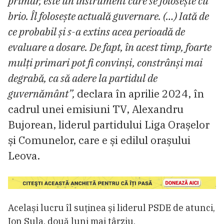
primar, este un instrument care se folosește cu
brio. Îl folosește actuală guvernare. (…) Iată de
ce probabil și s-a extins acea perioadă de
evaluare a dosare. De fapt, în acest timp, foarte
mulți primari pot fi convinși, constrânși mai
degrabă, ca să adere la partidul de
guvernământ”,
declara în aprilie 2024, în
cadrul unei emisiuni TV, Alexandru
Bujorean, liderul partidului Liga Orașelor
și Comunelor, care e și edilul orașului
Leova.
Același lucru îl suținea și liderul PSDE de atunci,
Ion Sula, două luni mai târziu.