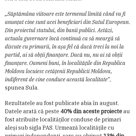
„Săptămâna viitoare este termenul limită când va fi
anunțat cine sunt acei beneficiari din Satul European.
Din proiectul statului, din banii publici. Astăzi,
actuala guvernare încă continuă ca să meargă să
discute cu primarii, în așa fel că dacă treci la noi la
partid, ai să obții finanțare. Dacă nu, nu ai să obții
finanțare. Oameni buni, în localitățile din Republica
Moldova locuiesc cetățenii Republicii Moldova,
indiferent de cine conduce această localitate”
,
spunea Sula.
Rezultatele au fost publicate abia în august.
Datele arată că peste
40% din aceste proiecte
au
fost atribuite localităților conduse de primari
aleși sub sigla PAS. Urmează localitățile cu
primari independenți, care au obținut
13% din