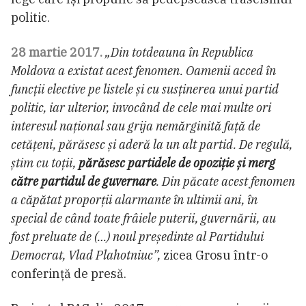
politic.
28 martie 2017.
„Din totdeauna în Republica
Moldova a existat acest fenomen. Oamenii acced în
funcții elective pe listele și cu susținerea unui partid
politic, iar ulterior, invocând de cele mai multe ori
interesul național sau grija nemărginită față de
cetățeni, părăsesc și aderă la un alt partid. De regulă,
știm cu toții,
părăsesc partidele de opoziție și merg
către partidul de guvernare
. Din păcate acest fenomen
a căpătat proporții alarmante în ultimii ani, în
special de când toate frâiele puterii, guvernării, au
fost preluate de (…) noul președinte al Partidului
Democrat, Vlad Plahotniuc”,
zicea Grosu într-o
conferință de presă.