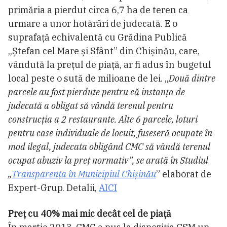
primăria a pierdut circa 6,7 ha de teren ca
urmare a unor hotărâri de judecată. E o
suprafață echivalentă cu Grădina Publică
„Ștefan cel Mare și Sfânt” din Chișinău, care,
vândută la prețul de piață, ar fi adus în bugetul
local peste o sută de milioane de lei. „
Două dintre
parcele au fost pierdute pentru că instanța de
judecată a obligat să vândă terenul pentru
construcția a 2 restaurante. Alte 6 parcele, loturi
pentru case individuale de locuit, fuseseră ocupate în
mod ilegal, judecata obligând CMC să vândă terenul
ocupat abuziv la preț normativ”, se arată în Studiul
„
Transparența în Municipiul Chișinău
” elaborat de
Expert-Grup. Detalii,
AICI
Preț cu 40% mai mic decât cel de piață