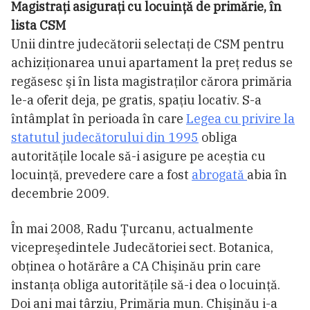
Magistraţi asiguraţi cu locuinţă de primărie, în
lista CSM
Unii dintre judecătorii selectaţi de CSM pentru
achiziţionarea unui apartament la preţ redus se
regăsesc şi în lista magistraţilor cărora primăria
le-a oferit deja, pe gratis, spaţiu locativ. S-a
întâmplat în perioada în care
Legea cu privire la
statutul judecătorului din 1995
obliga
autoritățile locale să-i asigure pe aceștia cu
locuință, prevedere care a fost
abrogată
abia în
decembrie 2009.
În mai 2008, Radu Ţurcanu, actualmente
vicepreşedintele Judecătoriei sect. Botanica,
obţinea o hotărâre a CA Chişinău prin care
instanţa obliga autorităţile să-i dea o locuință.
Doi ani mai târziu, Primăria mun. Chişinău i-a