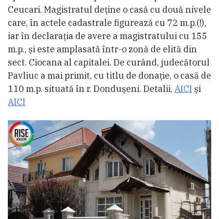
Ceucari. Magistratul deține o casă cu două nivele
care, în actele cadastrale figurează cu 72 m.p.(!),
iar în declarația de avere a magistratului cu 155
m.p., și este amplasată într-o zonă de elită din
sect. Ciocana al capitalei. De curând, judecătorul
Pavliuc a mai primit, cu titlu de donație, o casă de
110 m.p. situată în r. Dondușeni. Detalii,
AICI
și
AICI