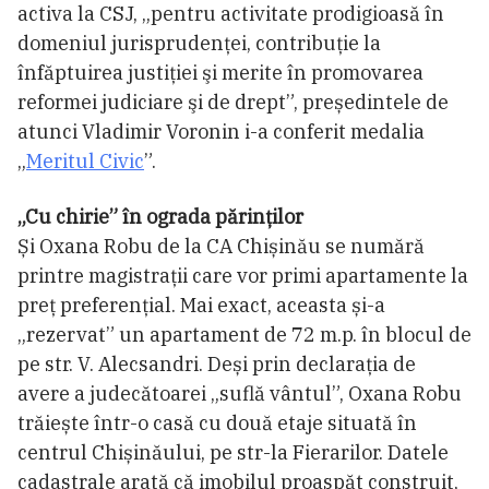
activa la CSJ, „pentru activitate prodigioasă în
domeniul jurisprudenţei, contribuţie la
înfăptuirea justiţiei şi merite în promovarea
reformei judiciare şi de drept”, președintele de
atunci Vladimir Voronin i-a conferit medalia
„
Meritul Civic
”.
„Cu chirie” în ograda părinților
Și Oxana Robu de la CA Chișinău se numără
printre magistrații care vor primi apartamente la
preț preferențial. Mai exact, aceasta și-a
„rezervat” un apartament de 72 m.p. în blocul de
pe str. V. Alecsandri. Deși prin declarația de
avere a judecătoarei „suflă vântul”, Oxana Robu
trăiește într-o casă cu două etaje situată în
centrul Chișinăului, pe str-la Fierarilor. Datele
cadastrale arată că imobilul proaspăt construit,