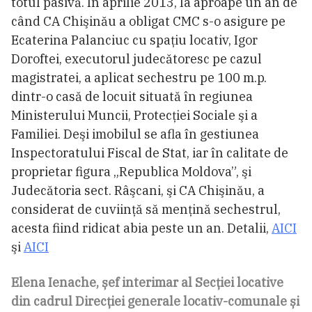
totul pasivă. În aprilie 2013, la aproape un an de
când CA Chişinău a obligat CMC s-o asigure pe
Ecaterina Palanciuc cu spaţiu locativ, Igor
Doroftei, executorul judecătoresc pe cazul
magistratei, a aplicat sechestru pe 100 m.p.
dintr-o casă de locuit situată în regiunea
Ministerului Muncii, Protecţiei Sociale şi a
Familiei. Deşi imobilul se afla în gestiunea
Inspectoratului Fiscal de Stat, iar în calitate de
proprietar figura „Republica Moldova”, şi
Judecătoria sect. Râşcani, şi CA Chişinău, a
considerat de cuviinţă să menţină sechestrul,
acesta fiind ridicat abia peste un an. Detalii,
AICI
şi
AICI
Elena Ienache, șef interimar al Secției locative
din cadrul Direcției generale locativ-comunale și