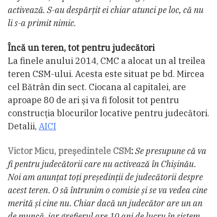
activează. S-au despărțit ei chiar atunci pe loc, că nu
li s-a primit nimic.
Încă un teren, tot pentru judecători
La finele anului 2014, CMC a alocat un al treilea
teren CSM-ului. Acesta este situat pe bd. Mircea
cel Bătrân din sect. Ciocana al capitalei, are
aproape 80 de ari și va fi folosit tot pentru
construcția blocurilor locative pentru judecători.
Detalii,
AICI
Victor Micu, președintele CSM
:
Se presupune că va
fi pentru judecătorii care nu activează în Chișinău.
Noi am anunțat toți președinții de judecătorii despre
acest teren. O să întrunim o comisie și se va vedea cine
merită și cine nu. Chiar dacă un judecător are un an
de muncă, iar grefierul are 10 ani de lucru în sistem,