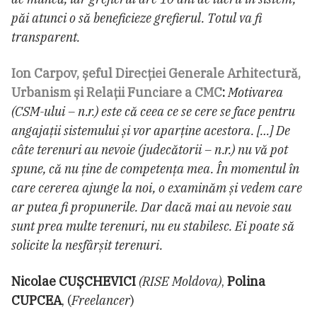
păi atunci o să beneficieze grefierul. Totul va fi
transparent.
Ion Carpov, șeful Direcției Generale Arhitectură,
Urbanism și Relații Funciare a CMC
:
Motivarea
(CSM-ului – n.r.) este că ceea ce se cere se face pentru
angajații sistemului și vor aparține acestora. […] De
câte terenuri au nevoie (judecătorii – n.r.) nu vă pot
spune, că nu ține de competența mea. În momentul în
care cererea ajunge la noi, o examinăm și vedem care
ar putea fi propunerile. Dar dacă mai au nevoie sau
sunt prea multe terenuri, nu eu stabilesc. Ei poate să
solicite la nesfârșit terenuri.
Nicolae CUȘCHEVICI
(RISE Moldova)
,
Polina
CUPCEA
, (
Freelancer
)