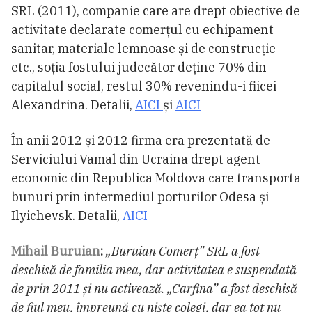
SRL (2011), companie care are drept obiective de
activitate declarate comerțul cu echipament
sanitar, materiale lemnoase și de construcție
etc., soția fostului judecător deține 70% din
capitalul social, restul 30% revenindu-i fiicei
Alexandrina. Detalii,
AICI
și
AICI
În anii 2012 și 2012 firma era prezentată de
Serviciului Vamal din Ucraina drept agent
economic din Republica Moldova care transporta
bunuri prin intermediul porturilor Odesa și
Ilyichevsk. Detalii,
AICI
Mihail Buruian
:
„Buruian Comerț” SRL a fost
deschisă de familia mea, dar activitatea e suspendată
de prin 2011 și nu activează. „Carfina” a fost deschisă
de fiul meu, împreună cu niște colegi, dar ea tot nu