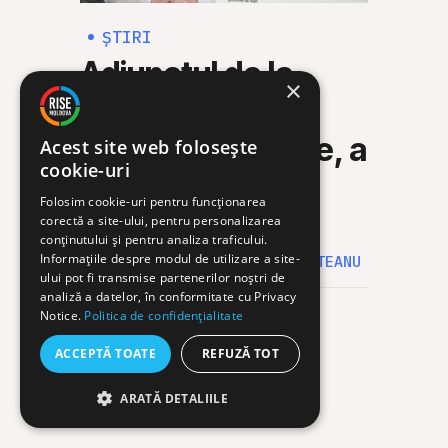
ȘTIRI
ȘTI
Adjunctul de la
Rus
×
Arhitectură, cu
Mol
duplex pe datorie, a
să 
Acest site web folosește
cookie-uri
încălcat regimul
mili
Folosim cookie-uri pentru funcționarea
declarării averii
corectă a site-ului, pentru personalizarea
30 IUL
conținutului și pentru analiza traficului.
Informațiile despre modul de utilizare a site-
4 AUG. 2026
MARCELA ZĂMOSTEANU
ului pot fi transmise partenerilor noștri de
analiză a datelor, în conformitate cu Privacy
Notice.
Politica de confidențialitate
ACCEPTĂ TOATE
REFUZĂ TOT
ARATĂ DETALIILE