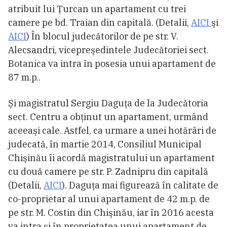
atribuit lui Ţurcan un apartament cu trei
camere pe bd. Traian din capitală. (Detalii,
AICI
şi
AICI
) În blocul judecătorilor de pe str. V.
Alecsandri, vicepreşedintele Judecătoriei sect.
Botanica va intra în posesia unui apartament de
87 m.p..
Și magistratul Sergiu Daguţa de la Judecătoria
sect. Centru a obţinut un apartament, urmând
aceeaşi cale. Astfel, ca urmare a unei hotărâri de
judecată, în martie 2014, Consiliul Municipal
Chişinău îi acordă magistratului un apartament
cu două camere pe str. P. Zadnipru din capitală
(Detalii,
AICI
). Daguţa mai figurează în calitate de
co-proprietar al unui apartament de 42 m.p. de
pe str. M. Costin din Chişinău, iar în 2016 acesta
va intra şi în proprietatea unui apartament de