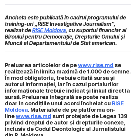
Ancheta este publicată în cadrul programului de
training-uri „RISE Investigative Journalism”,
realizat de
RISE Moldova
, cu suportul financiar al
Biroului pentru Democrație, Drepturile Omului şi
Muncă al Departamentului de Stat american.
Preluarea articolelor de pe
www.rise.md
se
realizează în limita maximă de 1.000 de semne.
În mod obligatoriu, trebuie citată sursa și
autorul informației, iar în cazul portalurilor
informaționale trebuie indicat și linkul direct la
sursă. Preluarea integrală se poate realiza
doar în condițiile unui acord încheiat cu
RISE
Moldova
. Materialele de pe platforma on-
line
www.rise.md
sunt protejate de Legea 139
privind dreptul de autor și drepturile conexe,
inclusiv de Codul Deontologic al Jurnalistului
din R. Moldova.