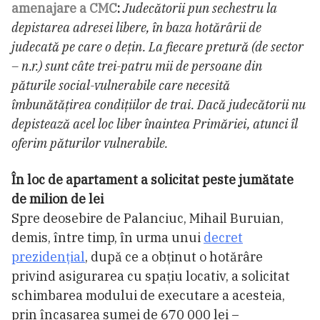
amenajare a CMC
:
Judecătorii pun sechestru la
depistarea adresei libere, în baza hotărârii de
judecată pe care o deţin. La fiecare pretură (de sector
– n.r.) sunt câte trei-patru mii de persoane din
păturile social-vulnerabile care necesită
îmbunătăţirea condiţiilor de trai. Dacă judecătorii nu
depistează acel loc liber înaintea Primăriei, atunci îl
oferim păturilor vulnerabile.
În loc de apartament a solicitat peste jumătate
de milion de lei
Spre deosebire de Palanciuc, Mihail Buruian,
demis, între timp, în urma unui
decret
prezidenţial
, după ce a obținut o hotărâre
privind asigurarea cu spațiu locativ, a solicitat
schimbarea modului de executare a acesteia,
prin încasarea sumei de 670 000 lei –