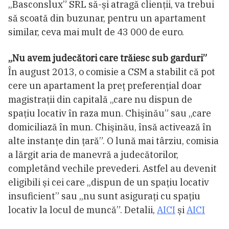
„Basconslux” SRL să-și atragă clienții, va trebui
să scoată din buzunar, pentru un apartament
similar, ceva mai mult de 43 000 de euro.
„Nu avem judecători care trăiesc sub garduri”
În august 2013, o comisie a CSM a stabilit că pot
cere un apartament la preț preferențial doar
magistrații din capitală „care nu dispun de
spaţiu locativ în raza mun. Chişinău” sau „care
domiciliază în mun. Chişinău, însă activează în
alte instanţe din ţară”. O lună mai târziu, comisia
a lărgit aria de manevră a judecătorilor,
completând vechile prevederi. Astfel au devenit
eligibili și cei care „dispun de un spaţiu locativ
insuficient” sau „nu sunt asiguraţi cu spaţiu
locativ la locul de muncă”. Detalii,
AICI
și
AICI