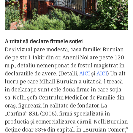
A uitat să declare firmele soției
Deși vizual pare modestă, casa familiei Buruian
de pe str. I. Iakir din or. Anenii Noi are peste 120
m.p., detaliu nemenționat de fostul magistrat în
declarațiile de avere. (Detalii,
AICI
și
AICI
) Un alt
lucru pe care Mihail Buruian a uitat să-l treacă
în declarație sunt cele două firme în care soția
sa, Nelli, șefa Centrului Medicilor de Familie din
oraș, figurează în calitate de fondator. La
„Carfina” SRL (2008), firmă specializată în
producția și comercializarea cărnii, Nelli Buruian
deține doar 33% din capital. În „Buruian Comerț”