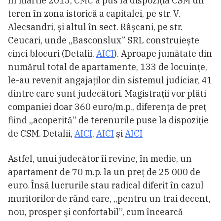
În martie 2013, CMC a pus la dispoziția CSM un
teren în zona istorică a capitalei, pe str. V.
Alecsandri, și altul în sect. Râșcani, pe str.
Ceucari, unde „Basconslux” SRL construiește
cinci blocuri (Detalii,
AICI
). Aproape jumătate din
numărul total de apartamente, 133 de locuințe,
le-au revenit angajaților din sistemul judiciar, 41
dintre care sunt judecători. Magistrații vor plăti
companiei doar 360 euro/m.p., diferența de preț
fiind „acoperită” de terenurile puse la dispoziție
de CSM. Detalii,
AICI
,
AICI
și
AICI
Astfel, unui judecător îi revine, în medie, un
apartament de 70 m.p. la un preț de 25 000 de
euro. Însă lucrurile stau radical diferit în cazul
muritorilor de rând care, „pentru un trai decent,
nou, prosper şi confortabil”, cum încearcă