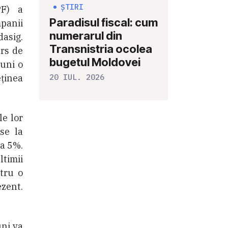
ȘTIRI
PF) a
Paradisul fiscal: cum
mpanii
numerarul din
asig.
Transnistria ocolea
urs de
bugetul Moldovei
luni o
20 IUL. 2026
eținea
le lor
se la
ca 5%.
ltimii
ntru o
ezent.
uni va