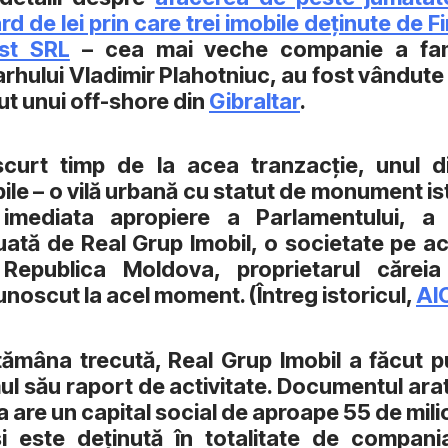
ard de lei prin care trei imobile deţinute de F
est SRL
– cea mai veche companie a fami
arhului Vladimir Plahotniuc, au fost vândute
ut unui off-shore din
Gibraltar
.
curt timp de la acea tranzacție, unul d
ile – o vilă urbană cu statut de monument is
 imediata apropiere a Parlamentului, a 
uată de Real Grup Imobil, o societate pe ac
 Republica Moldova, proprietarul căreia
noscut la acel moment. (Întreg istoricul,
AI
ămâna trecută, Real Grup Imobil a făcut p
ul său raport de activitate. Documentul ara
a are un capital social de aproape 55 de mil
și este deținută în totalitate de compan