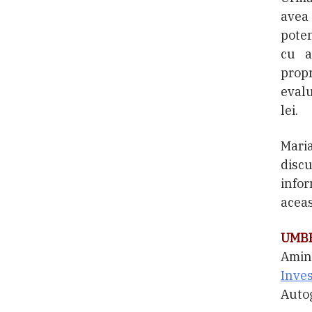
avea 
poten
cu a
prop
evalu
lei.
Mari
disc
infor
acea
UMBR
Amin
Inves
Autog