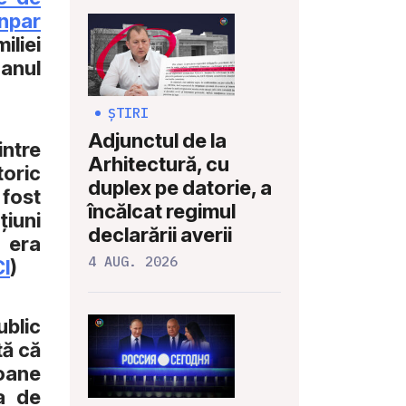
inpar
liei
 anul
ȘTIRI
Adjunctul de la
intre
Arhitectură, cu
toric
duplex pe datorie, a
fost
încălcat regimul
țiuni
declarării averii
 era
4 AUG. 2026
CI
)
ublic
tă că
ioane
ia de