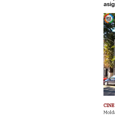
asig
CINE
Molda