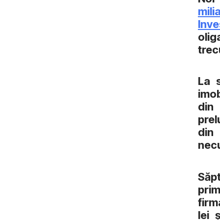
mili
Inv
olig
trec
La s
imob
din
prel
din
necu
Săpt
prim
firm
lei 