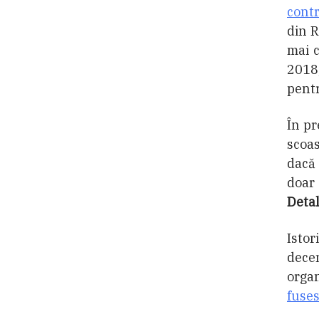
cont
din R
mai c
2018,
pentr
În pr
scoas
dacă
doar 
Detal
Istor
dece
orga
fuses