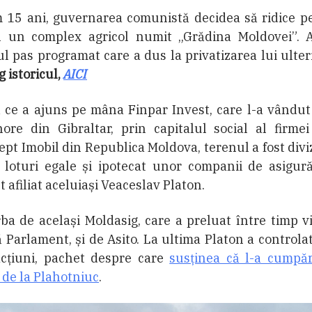
 15 ani, guvernarea comunistă decidea să ridice pe
n un complex agricol numit „Grădina Moldovei”. A
l pas programat care a dus la privatizarea lui ulter
g istoricul,
AICI
 ce a ajuns pe mâna Finpar Invest, care l-a vândut
hore din Gibraltar, prin capitalul social al firme
pt Imobil din Republica Moldova, terenul a fost divi
 loturi egale și ipotecat unor companii de asigură
t afiliat aceluiași Veaceslav Platon.
ba de același Moldasig, care a preluat între timp v
 Parlament, și de Asito. La ultima Platon a control
acțiuni, pachet despre care
susținea că l-a cumpăr
de la Plahotniuc
.