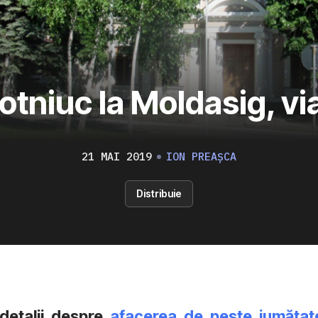
otniuc la Moldasig, vi
21 MAI 2019
ION PREAȘCA
Distribuie
detalii despre
afacerea de peste jumătat