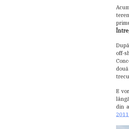
Acum
tere
primu
Între
După
off-s
Conce
două
trecu
E vor
lângă
din 
2011 