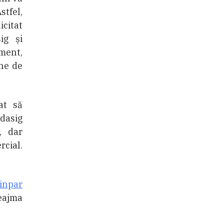
Astfel,
icitat
ig și
ment,
ane de
at să
dasig
i, dar
rcial.
Finpar
eajma