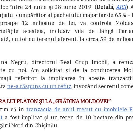
loc între 24 iunie şi 28 iunie 2019. (
Detalii,
AICI
) 
țialul cumpărător al pachetului majoritar de 65% – l
proape 12 milioane de lei, va controla Moldas
rietățile acesteia, inclusiv vila de lângă Parla
ată, cu tot cu terenul aferent, la circa 59 de milio
ana Negru, directorul Real Grup Imobil, a refuz
ute cu noi. Am solicitat și de la conducerea Mol
maţii referitor la implicarea în aceste tranzacţi
sta
ne-a răspuns cu un refuz
, invocând secretul come
A LUI PLATON ȘI LA „GRĂDINA MOLDOVEI”
tim că în
tranzacţia de anul trecut cu imobilele 
t
a fost implicat și un teren de 10 hectare din pr
ării Nord din Chișinău.