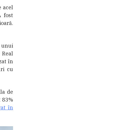
 acel
 fost
ioară.
 unui
i Real
zat în
ri cu
ila de
at 83%
at în