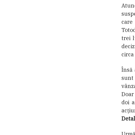
Atun
suspe
care
Totod
trei 
deciz
circa
Însă 
sunt
vânza
Doar 
doi a
acţiu
Detal
Următ