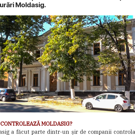
urări Moldasig.
 CONTROLEAZĂ MOLDASIG?
sig a făcut parte dintr-un șir de companii control