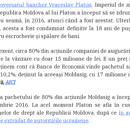
roversatul bancher Veaceslav Platon
. Imperiul de a
epublica Moldova al lui Platon a început să se zdru
u seamă, în 2016, atunci când a fost arestat. Ulteri
 acesta a fost condamnat definitiv la 18 ani de pu
u escrocherie și spălare de bani.
ezent, circa 80% din acțiunile companiei de asigurăr
e la vânzare cu doar 15 milioane de lei. E un preț 
 ținem cont că Banca de Economii vinde pachetul s
10,2%, deținut la aceeași Moldasig, cu 17 milioane d
ii,
AICI
ia pachetului de 80% din acțiunile Moldasig a înce
mbrie 2016. La acel moment Platon se afla în cus
nelor de drept ale Republicii Moldova, după ce
în a
e extrădat de autoritățile ucrainene
.