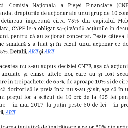
ci, Comisia Națională a Pieței Financiare (CN
ndat drepturile de acționar ale unui grup de 10 co
 dețineau împreună circa 75% din capitalul Mold
ată, CNPF le-a obligat să-și vândă acțiunile în dec
luni, pentru că au acționat concertat. Peste câteva 
ie similară s-a luat și în cazul unui acționar ce d
 5%.
Detalii,
AICI
și
AICI
acestea nu s-au supus deciziei CNPF, așa că acțiuni
 anulate și emise altele noi, care au și fost scoa
re în trei pachete: de 65%, de aproape 10% și de cir
că doritori să le preia încă nu s-au găsit, așa că în u
ni preţul lor a scăzut de 10 ori: de la 425 lei pe
ne – în mai 2017, la puțin peste 30 de lei – în pr
ii,
AICI
oarea tentativă de înstrăinare a celor 80% din acți