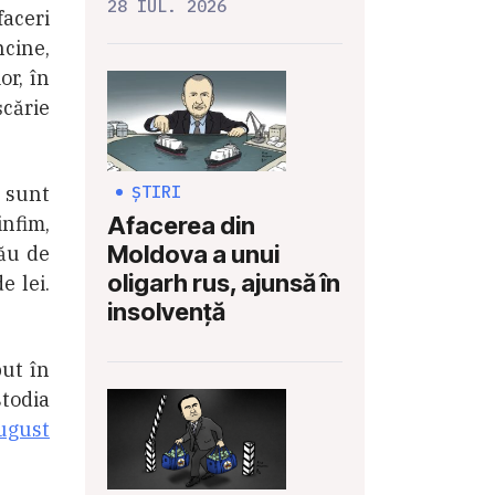
28 IUL. 2026
faceri
ncine,
or, în
șcărie
ȘTIRI
i sunt
Afacerea din
infim,
Moldova a unui
ău de
oligarh rus, ajunsă în
e lei.
insolvență
put în
todia
ugust