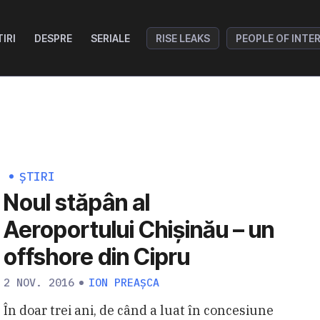
TIRI
DESPRE
SERIALE
RISE LEAKS
PEOPLE OF INTE
ȘTIRI
Noul stăpân al
Aeroportului Chişinău – un
offshore din Cipru
2 NOV. 2016
ION PREAȘCA
În doar trei ani, de când a luat în concesiune