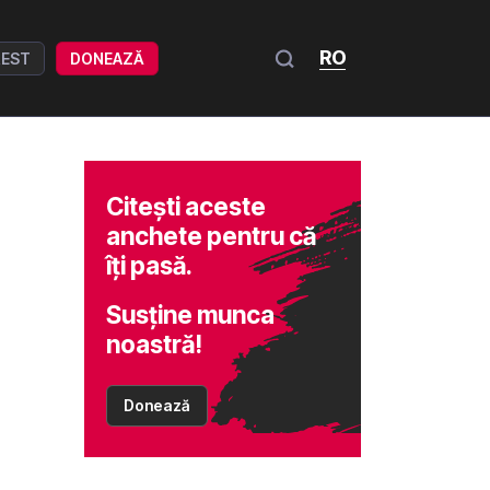
RO
REST
DONEAZĂ
Citești aceste
anchete pentru că
îți pasă.
Susține munca
noastră!
Donează