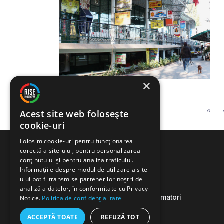
×
Page navigation
«
Acest site web folosește
cookie-uri
Folosim cookie-uri pentru funcționarea
corectă a site-ului, pentru personalizarea
conținutului și pentru analiza traficului.
Informațiile despre modul de utilizare a site-
ului pot fi transmise partenerilor noștri de
analiză a datelor, în conformitate cu Privacy
Comunitate de jurnaliști, programatori
Notice.
Politica de confidențialitate
și activiști.
ACCEPTĂ TOATE
REFUZĂ TOT
Facebook
Instagram
YouTube
X
Telegram