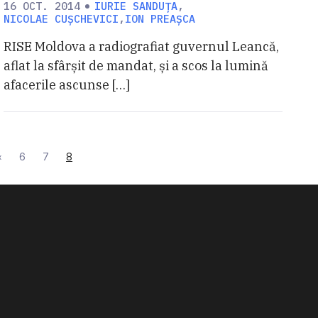
16 OCT. 2014
IURIE SANDUȚA
,
NICOLAE CUȘCHEVICI
,
ION PREAȘCA
RISE Moldova a radiografiat guvernul Leancă,
aflat la sfârșit de mandat, și a scos la lumină
afacerile ascunse […]
Page
Page
Current Page
‹
6
7
8