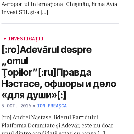
Aeroportul Internaţional Chişinău, firma Avia
Invest SRL şi-a […]
INVESTIGAȚII
[:ro]Adevărul despre
„omul
Ţopilor”[:ru]Правда
Нэстасе, офшоры и дело
«для души»[:]
5 OCT. 2016
ION PREAȘCA
[:ro] Andrei Năstase, liderul Partidului
Platforma Demnitate și Adevăr, este nu doar
unul dintre candidații cotați cu șanse […]