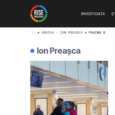
Skip to content
Skip to footer
INVESTIGAȚII
Ș
ARHIVA - ION PREAȘCA
PAGINA 8
Ion Preașca