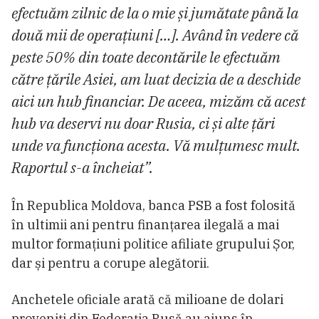
efectuăm zilnic de la o mie și jumătate până la
două mii de operațiuni […]. Având în vedere că
peste 50% din toate decontările le efectuăm
către țările Asiei, am luat decizia de a deschide
aici un hub financiar. De aceea, mizăm că acest
hub va deservi nu doar Rusia, ci și alte țări
unde va funcționa acesta. Vă mulțumesc mult.
Raportul s-a încheiat”.
În Republica Moldova, banca PSB a fost folosită
în ultimii ani pentru finanțarea ilegală a mai
multor formațiuni politice afiliate grupului Șor,
dar și pentru a corupe alegătorii.
Anchetele oficiale arată că milioane de dolari
proveniți din Federația Rusă au ajuns în