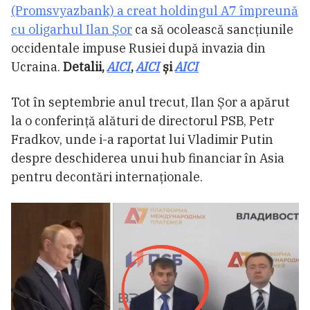
(Promsvyazbank) a creat holdingul A7 împreună
cu oligarhul Ilan Șor
ca să ocolească sancțiunile
occidentale impuse Rusiei după invazia din
Ucraina.
Detalii,
AICI
,
AICI
și
AICI
Tot în septembrie anul trecut, Ilan Șor a apărut
la o conferință alături de directorul PSB, Petr
Fradkov, unde i-a raportat lui Vladimir Putin
despre deschiderea unui hub financiar în Asia
pentru decontări internaționale.