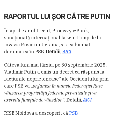
RAPORTUL LUI ȘOR CĂTRE PUTIN
În aprilie anul trecut, PromsvyazBank,
sancționată internațional la scurt timp de la
invazia Rusiei în Ucraina, și-a schimbat
denumirea în PSB.
Detalii,
AICI
Câteva luni mai târziu, pe 30 septembrie 2025,
Vladimir Putin a emis un decret ca răspuns la
„acțiunile neprietenoase” ale Occidentului prin
care PSB va „
organiza în numele Federației Ruse
vânzarea proprietății federale privatizate și va
exercita funcțiile de vânzător”
.
Detalii,
AICI
RISE Moldova a descoperit că
PSB