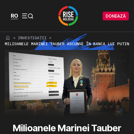
Skip to content
Skip to footer
RO
DONEAZĂ
Menu
INVESTIGAȚII
MILIOANELE MARINEI TAUBER ASCUNSE ÎN BANCA LUI PUTIN
Milioanele Marinei Tauber