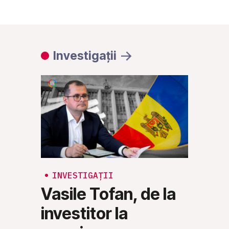
Investigații
INVESTIGAȚII
PARLAM
INV
Vasile Tofan, de la
Port
investitor la
Capi