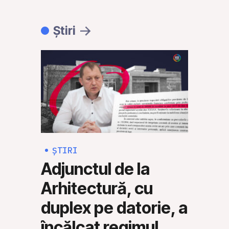
Știri
ȘTIRI
ȘTI
Adjunctul de la
Rus
Arhitectură, cu
Mol
duplex pe datorie, a
să 
încălcat regimul
mili