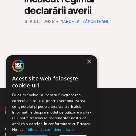
declarării averii
30 IUL
4 AUG. 2026
MARCELA ZĂMOSTEANU
×
Acest site web folosește
cookie-uri
Folosim cookie-uri pentru funcționarea
corectă a site-ului, pentru personalizarea
conținutului și pentru analiza traficului.
Informațiile despre modul de utilizare a site-
ului pot fi transmise partenerilor noștri de
analiză a datelor, în conformitate cu Privacy
Comunitate de jurnaliști,
Notice.
Politica de confidențialitate
programatori și activiști.