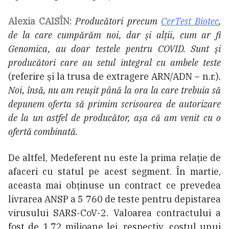
Alexia CAISÎN:
Producători precum
CerTest Biotec
,
de la care cumpărăm noi, dar şi alţii, cum ar fi
Genomica, au doar testele pentru COVID. Sunt şi
producători care au setul integral cu ambele teste
(referire și la trusa de extragere ARN/ADN – n.r.)
.
Noi, însă, nu am reuşit până la ora la care trebuia să
depunem oferta să primim scrisoarea de autorizare
de la un astfel de producător, aşa că am venit cu o
ofertă combinată.
De altfel, Medeferent nu este la prima relație de
afaceri cu statul pe acest segment. În martie,
aceasta mai obținuse un contract ce prevedea
livrarea ANSP a 5 760 de teste pentru depistarea
virusului SARS-CoV-2. Valoarea contractului a
fost de 1,72 milioane lei, respectiv, costul unui