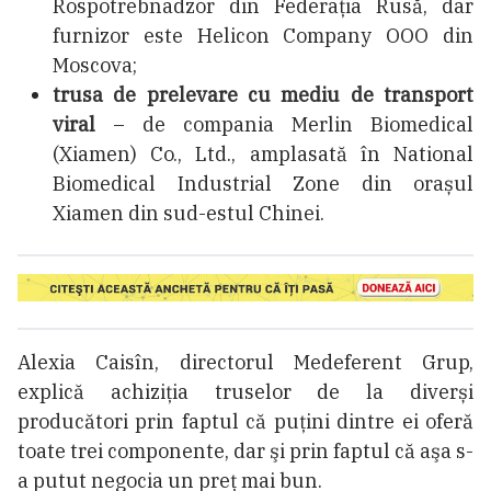
Rospotrebnadzor din Federația Rusă, dar
furnizor este Helicon Company OOO din
Moscova;
t
rusa de prelevare cu mediu de transport
viral
– de compania Merlin Biomedical
(Xiamen) Co., Ltd., amplasată în National
Biomedical Industrial Zone din orașul
Xiamen din sud-estul Chinei.
Alexia Caisîn, directorul Medeferent Grup,
explică achiziția truselor de la diverși
producători prin faptul că puţini dintre ei oferă
toate trei componente, dar şi prin faptul că aşa s-
a putut negocia un preţ mai bun.