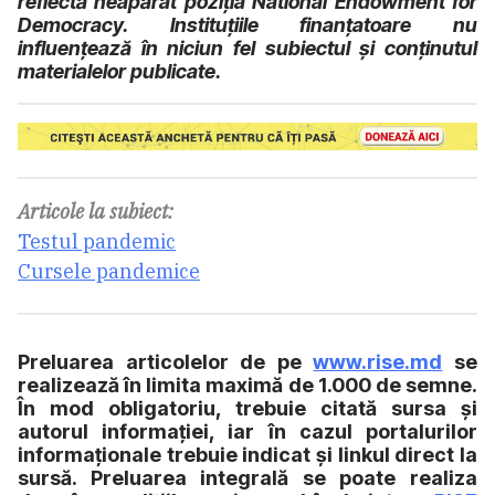
reflectă neapărat poziţia National Endowment for
Democracy. Instituțiile finanțatoare nu
influențează în niciun fel subiectul şi conținutul
materialelor publicate.
Articole la subiect:
Testul pandemic
Cursele pandemice
Preluarea articolelor de pe
www.rise.md
se
realizează în limita maximă de 1.000 de semne.
În mod obligatoriu, trebuie citată sursa și
autorul informației, iar în cazul portalurilor
informaționale trebuie indicat și linkul direct la
sursă. Preluarea integrală se poate realiza