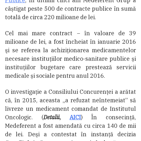
Publice
, în ultimii cinci ani Medeferent Grup a
câștigat peste 500 de contracte publice în sumă
totală de circa 220 milioane de lei.
Cel mai mare contract – în valoare de 39
milioane de lei, a fost încheiat în ianuarie 2016
şi se referea la achiziţionarea medicamentelor
necesare instituţiilor medico-sanitare publice și
instituțiilor bugetare care prestează servicii
medicale și sociale pentru anul 2016.
O investigație a Consiliului Concurenței a arătat
că, în 2015, aceasta „a refuzat neîntemeiat” să
livreze un medicament comandat de Institutul
Oncologic. (
Detalii
,
AICI
) În consecinţă,
Medeferent a fost amendată cu circa 140 de mii
de lei. Deşi a contestat în instanță decizia