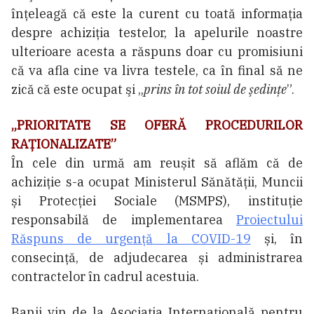
înțeleagă că este la curent cu toată informaţia
despre achiziţia testelor, la apelurile noastre
ulterioare acesta a răspuns doar cu promisiuni
că va afla cine va livra testele, ca în final să ne
zică că este ocupat şi „
prins în tot soiul de şedinţe
”.
„PRIORITATE SE OFERĂ PROCEDURILOR
RAȚIONALIZATE”
În cele din urmă am reușit să aflăm că de
achiziție s-a ocupat Ministerul Sănătății, Muncii
și Protecției Sociale (MSMPS), instituție
responsabilă de implementarea
Proiectului
Răspuns de urgență la COVID-19
și, în
consecință, de adjudecarea și administrarea
contractelor în cadrul acestuia.
Banii vin de la Asociația Internațională pentru