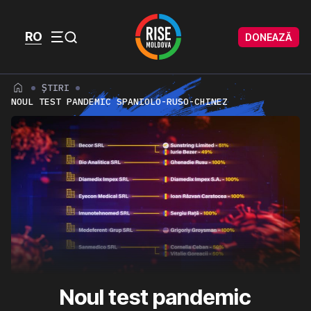
Skip to content
Skip to footer
RO
DONEAZĂ
Menu
ȘTIRI
NOUL TEST PANDEMIC SPANIOLO-RUSO-CHINEZ
Noul test pandemic