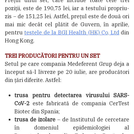
Prețul unui set, care include toate cele trei
poziții, este de 190,75 lei, iar a testului propriu-
zis – de 151,25 lei. Astfel, prețul este de două ori
mai mic decât cel plătit de Guvern, în aprilie,
pentru
testele de la BGI Health (HK) Co, Ltd
din
Hong Kong.
TREI PRODUCĂTORI PENTRU UN SET
Setul pe care compania Medeferent Grup deja a
început să-l livreze pe 20 iulie, are producători
din țări diferite. Astfel:
trusa pentru detectarea virusului SARS-
CoV-2
este fabricată de compania CerTest
Biotec din Spania;
trusa de izolare
– de Institutul de cercetare
în domeniul epidemiologiei al