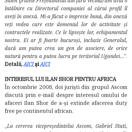
Saleh (fratele Președintelui din țara vecină) am avut o
întâlnire cu Directorul companiei al cărui profil îl
aveți în anexă. Mi-a făcut o impresie bună, din anexă
veți vedea care este domeniul lor de activitate și
contractele realizate. Ce le lipsește lor, echipamentul
nostru. Ei ar fi foarte bucuroși, inclusiv Generalul,
dacă am putea crea un gen de asociere, de orice
natură pentru a putea lucra pe teritoriul Ugandei…
”.
Detalii,
AICI
și
AICI
INTERESUL LUI ILAN SHOR PENTRU AFRICA
În octombrie 2008, doi juriști din grupul Ascom
discută prin e-mail despre interesul omului de
afaceri Ilan Shor de a-și extinde afacerea duty
free pe continentul african.
„
La cererea vicepreședintelui Ascom, Gabriel Stati,