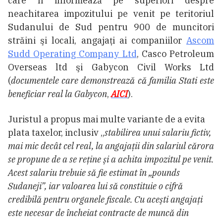
care îi informează pe superiori despre
neachitarea impozitului pe venit pe teritoriul
Sudanului de Sud pentru 900 de muncitori
străini şi locali, angajați ai companiilor
Ascom
Sudd Operating Company Ltd
, Casco Petroleum
Overseas ltd şi Gabycon Civil Works Ltd
(
documentele care demonstrează că familia Stati este
beneficiar real la Gabycon
,
AICI
).
Juristul a propus mai multe variante de a evita
plata taxelor, inclusiv „
stabilirea unui salariu fictiv,
mai mic decât cel real, la angajații din salariul cărora
se propune de a se reține şi a achita impozitul pe venit.
Acest salariu trebuie să fie estimat în „pounds
Sudaneji”, iar valoarea lui să constituie o cifră
credibilă pentru organele fiscale. Cu aceşti angajaţi
este necesar de încheiat contracte de muncă din