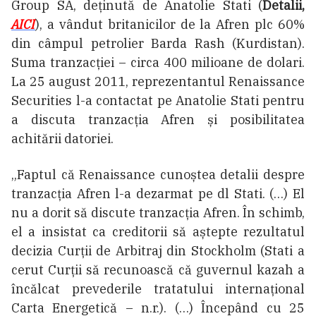
Group SA, deținută de Anatolie Stati (
Detalii,
AICI
), a vândut britanicilor de la Afren plc 60%
din câmpul petrolier Barda Rash (Kurdistan).
Suma tranzacției – circa 400 milioane de dolari.
La 25 august 2011, reprezentantul Renaissance
Securities l-a contactat pe Anatolie Stati pentru
a discuta tranzacția Afren și posibilitatea
achitării datoriei.
„Faptul că Renaissance cunoștea detalii despre
tranzacția Afren l-a dezarmat pe dl Stati. (…) El
nu a dorit să discute tranzacția Afren. În schimb,
el a insistat ca creditorii să aștepte rezultatul
decizia Curții de Arbitraj din Stockholm (Stati a
cerut Curții să recunoască că guvernul kazah a
încălcat prevederile tratatului internațional
Carta Energetică – n.r.). (…) Începând cu 25