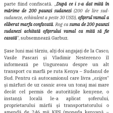
parte fiind confiscată. „
După ce i s-a dat mită în
mărime de 200 paunzi sudanezi
(200 de lire sud-
sudaneze, echivalent a peste 30 USD),
ofițerul vamal a
eliberat marfa confiscată
. Rog ca
suma de 200 paunzi
sudanezi achitată ofițerului vamal ca mită să fie
casată
”, subsemnează Garbuz.
Șase luni mai târziu, alți doi angajați de la Casco,
Vasile Pascari și Vladimir Nesterenco îl
informează pe Ungureanu despre un alt
transport cu marfă pe ruta Kenya – Sudanul de
Sud. Pentru că autocamionul care livra „
oxigen
”
și mărfuri de uz casnic avea un tonaj mai mare
decât cel permis de autoritățile kenyene, o
instanță locală le-a aplicat șoferului,
proprietarului mărfii și transportatorului o
amendă de 246 mii KES (moneda kenyană –