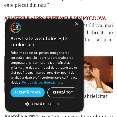
este plecat din țară”.
AFACERILE ȘI PROPRIETĂȚILE DIN MOLDOVA
×
Familia Stati deține în Republica Moldova mai
multe afaceri și proprietăți, în mod direct, pe
Acest site web folosește
numele membrilor de familie, dar și prin
cookie-uri
intermediul unor companii offshore.
Folosim cookie-uri pentru funcționarea
corectă a site-ului, pentru personalizarea
conținutului și pentru analiza traficului.
Informațiile despre modul de utilizare a site-
ului pot fi transmise partenerilor noștri de
analiză a datelor, în conformitate cu Privacy
Notice.
Politica de confidențialitate
ACCEPTĂ TOATE
REFUZĂ TOT
Anatolie Stati
Larisa Stati
Gabriel Stati
ARATĂ DETALIILE
Anatolie STATI
are 64 de ani și este unul dintre