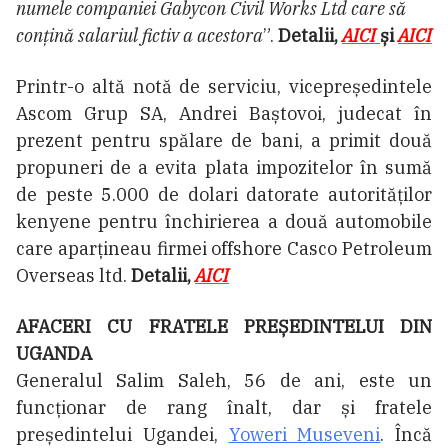
numele companiei Gabycon Civil Works Ltd care să
conţină salariul fictiv a acestora
”.
Detalii,
AICI
și
AICI
Printr-o altă notă de serviciu, vicepreședintele
Ascom Grup SA, Andrei Baștovoi, judecat în
prezent pentru spălare de bani, a primit două
propuneri de a evita plata impozitelor în sumă
de peste 5.000 de dolari datorate autorităților
kenyene pentru închirierea a două automobile
care aparțineau firmei offshore Casco Petroleum
Overseas ltd.
Detalii,
AICI
AFACERI CU FRATELE PREȘEDINTELUI DIN
UGANDA
Generalul Salim Saleh, 56 de ani, este un
funcționar de rang înalt, dar și fratele
președintelui Ugandei,
Yoweri Museveni
. Încă