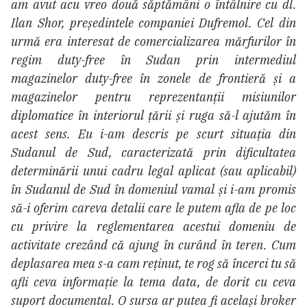
am avut acu vreo două săptămâni o întâlnire cu dl.
Ilan Shor, președintele companiei Dufremol. Cel din
urmă era interesat de comercializarea mărfurilor în
regim duty-free în Sudan prin intermediul
magazinelor duty-free în zonele de frontieră și a
magazinelor pentru reprezentanții misiunilor
diplomatice în interiorul țării și ruga să-l ajutăm în
acest sens. Eu i-am descris pe scurt situația din
Sudanul de Sud, caracterizată prin dificultatea
determinării unui cadru legal aplicat (sau aplicabil)
în Sudanul de Sud în domeniul vamal și i-am promis
să-i oferim careva detalii care le putem afla de pe loc
cu privire la reglementarea acestui domeniu de
activitate crezând că ajung în curând în teren. Cum
deplasarea mea s-a cam reținut, te rog să încerci tu să
afli ceva informație la tema data, de dorit cu ceva
suport documental. O sursa ar putea fi același broker