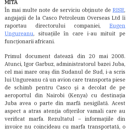
MITA
În mai multe note de serviciu obținute de
RISE
,
angajații de la Casco Petroleum Overseas Ltd îi
raportau directorului companiei,
Eugen
Ungureanu
, situațiile în care i-au mituit pe
funcționarii africani.
Primul document datează din 20 mai 2008.
Atunci, Igor Garbuz, administratorul bazei Juba,
cel mai mare oraș din Sudanul de Sud, i-a scris
lui Ungureanu că un avion care transporta piese
de schimb pentru Casco și a decolat de pe
aeroportul din Nairobi (Kenya) cu destinația
Juba avea o parte din marfă nesigilată. Acest
aspect a atras atenția ofițerilor vamali care au
verificat marfa. Rezultatul – informațiile din
invoice nu coincideau cu marfa transportată, o