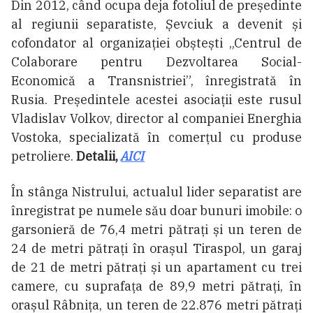
Din 2012, când ocupa deja fotoliul de președinte
al regiunii separatiste, Șevciuk a devenit și
cofondator al organizației obștești „Centrul de
Colaborare pentru Dezvoltarea Social-
Economică a Transnistriei”, înregistrată în
Rusia. Președintele acestei asociații este rusul
Vladislav Volkov, director al companiei Energhia
Vostoka, specializată în comerțul cu produse
petroliere.
Detalii,
AICI
În stânga Nistrului, actualul lider separatist are
înregistrat pe numele său doar bunuri imobile: o
garsonieră de 76,4 metri pătrați și un teren de
24 de metri pătrați în orașul Tiraspol, un garaj
de 21 de metri pătrați și un apartament cu trei
camere, cu suprafața de 89,9 metri pătrați, în
orașul Râbnița, un teren de 22.876 metri pătrați