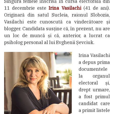
Singura femeie înscrisă în cursa electorală din
11 decembrie este
Irina Vasilachi
(41 de ani).
Originară din satul Sucleia, raionul Slobozia,
Vasilachi este cunoscută ca vindecătoare și
blogger. Candidata susține că, în prezent, nu are
un loc de muncă și că, anterior, a lucrat ca
psiholog personal al lui Evghenii Șevciuk.
Irina Vasilachi
a depus prima
documentele
la organul
electoral și,
drept urmare,
a fost primul
candidat care
a primit listele