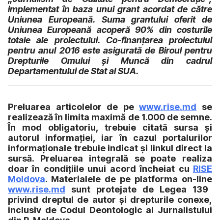
implementat în baza unui grant acordat de către
Uniunea Europeană. Suma grantului oferit de
Uniunea Europeană acoperă 90% din costurile
totale ale proiectului. Co-finanțarea proiectului
pentru anul 2016 este asigurată de Biroul pentru
Drepturile Omului și Muncă din cadrul
Departamentului de Stat al SUA.
Preluarea articolelor de pe
www.rise.md
se
realizează în limita maximă de 1.000 de semne.
În mod obligatoriu, trebuie citată sursa și
autorul informației, iar în cazul portalurilor
informaționale trebuie indicat și linkul direct la
sursă. Preluarea integrală se poate realiza
doar în condițiile unui acord încheiat cu
RISE
Moldova
. Materialele de pe platforma on-line
www.rise.md
sunt protejate de Legea 139
privind dreptul de autor și drepturile conexe,
inclusiv de Codul Deontologic al Jurnalistului