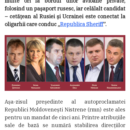
multe ori la bordul unor avioane private,
folosind un pașaport rusesc, iar celălalt candidat
– cetățean al Rusiei și Ucrainei este conectat la
oligarhii care conduc „
Republica Sheriff
”.
Așa-zisul președinte al autoproclamatei
Republici Moldovenești Nistrene (rmn) este ales
pentru un mandat de cinci ani. Printre atribuțiile
sale de bază se numără stabilirea direcțiilor