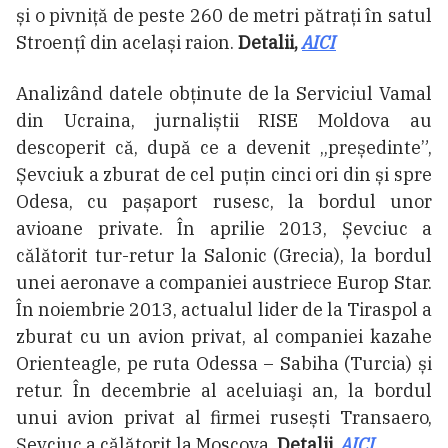
și o pivniță de peste 260 de metri pătrați în satul
Stroențî din același raion.
Detalii,
AICI
Analizând datele obținute de la Serviciul Vamal
din Ucraina, jurnaliștii RISE Moldova au
descoperit că, după ce a devenit „președinte”,
Șevciuk a zburat de cel puțin cinci ori din și spre
Odesa, cu pașaport rusesc, la bordul unor
avioane private. În aprilie 2013, Șevciuc a
călătorit tur-retur la Salonic (Grecia), la bordul
unei aeronave a companiei austriece Europ Star.
În noiembrie 2013, actualul lider de la Tiraspol a
zburat cu un avion privat, al companiei kazahe
Orienteagle, pe ruta Odessa – Sabiha (Turcia) și
retur. În decembrie al aceluiaşi an, la bordul
unui avion privat al firmei rusești Transaero,
Șevciuc a călătorit la Moscova.
Detalii,
AICI