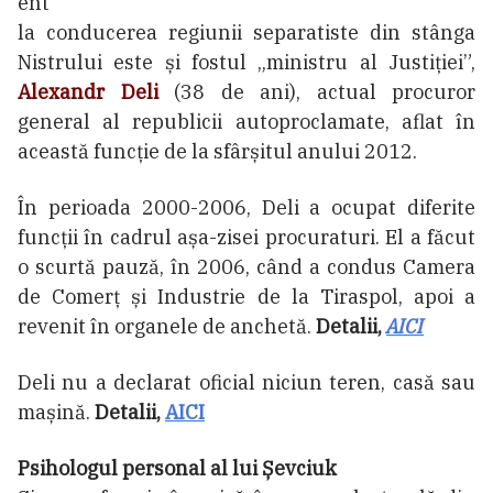
ent
la conducerea regiunii separatiste din stânga
Nistrului este și fostul „ministru al Justiției”,
Alexandr Deli
(38 de ani), actual procuror
general al republicii autoproclamate, aflat în
această funcție de la sfârșitul anului 2012.
În perioada 2000-2006, Deli a ocupat diferite
funcții în cadrul așa-zisei procuraturi. El a făcut
o scurtă pauză, în 2006, când a condus Camera
de Comerț și Industrie de la Tiraspol, apoi a
revenit în organele de anchetă.
Detalii,
AICI
Deli nu a declarat oficial niciun teren, casă sau
mașină.
Detalii,
AICI
Psihologul personal al lui Șevciuk