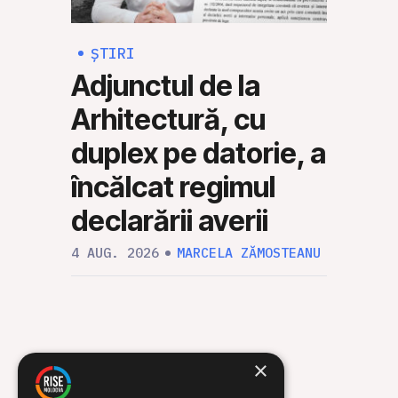
ȘTIRI
ȘTI
Adjunctul de la
Rus
Arhitectură, cu
Mol
duplex pe datorie, a
să 
încălcat regimul
mili
declarării averii
30 IUL
4 AUG. 2026
MARCELA ZĂMOSTEANU
×