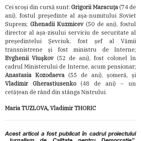
Cei scoși din cursă sunt:
Grigorii Maracuța
(74 de
ani), fostul președinte al așa-numitului Soviet
Suprem;
Ghenadii Kuzmicev
(50 de ani), fostul
director al așa-zisului serviciu de securitate al
președintelui Șevciuk, fost șef al Vămii
transnistrene și fost ministru de Interne;
Evghenii Viușkov
(52 de ani), fost colonel în
cadrul Ministerului de Interne, acum pensionar;
Anastasia Kozodaeva
(55 de ani), șomeră, și
Vladimir Gherastiusenko
(48 de ani) – un
cetățean de rând din stânga Nistrului.
Maria TUZLOVA, Vladimir THORIC
Acest articol a fost publicat în cadrul proiectului
„Jurnalism de Calitate pentru Democrație”,