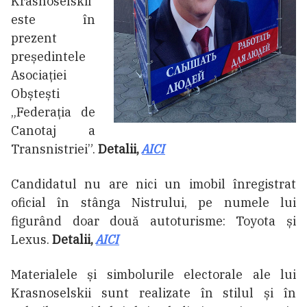
Krasnoselskii
este în
prezent
președintele
Asociației
Obștești
„Federația de
Canotaj a
Transnistriei”.
Detalii,
AICI
Candidatul nu are nici un imobil înregistrat
oficial în stânga Nistrului, pe numele lui
figurând doar două autoturisme: Toyota și
Lexus.
Detalii,
AICI
Materialele și simbolurile electorale ale lui
Krasnoselskii sunt realizate în stilul și în