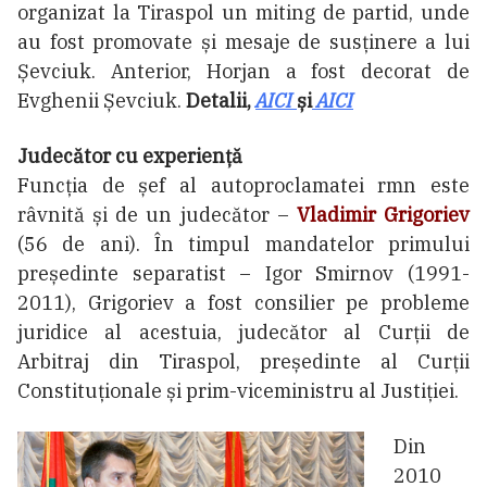
organizat la Tiraspol un miting de partid, unde
au fost promovate și mesaje de susținere a lui
Șevciuk. Anterior, Horjan a fost decorat de
Evghenii Șevciuk.
Detalii,
AICI
și
AICI
Judecător cu experiență
Funcția de șef al autoproclamatei rmn este
râvnită și de un judecător –
Vladimir Grigoriev
(56 de ani). În timpul mandatelor primului
președinte separatist – Igor Smirnov (1991-
2011), Grigoriev a fost consilier pe probleme
juridice al acestuia, judecător al Curții de
Arbitraj din Tiraspol, președinte al Curții
Constituționale și prim-viceministru al Justiției.
Din
2010