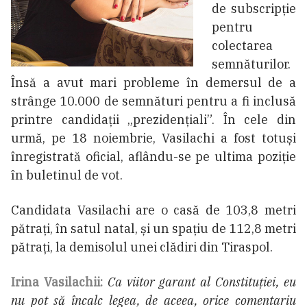
de subscripție
pentru
colectarea
semnăturilor.
Însă a avut mari probleme în demersul de a
strânge 10.000 de semnături pentru a fi inclusă
printre candidații „prezidențiali”. În cele din
urmă, pe 18 noiembrie, Vasilachi a fost totuși
înregistrată oficial, aflându-se pe ultima poziție
în buletinul de vot.
Candidata Vasilachi are o casă de 103,8 metri
pătrați, în satul natal, și un spațiu de 112,8 metri
pătrați, la demisolul unei clădiri din Tiraspol.
Irina Vasilachii:
Ca viitor garant al Constituției, eu
nu pot să încalc legea, de aceea, orice comentariu