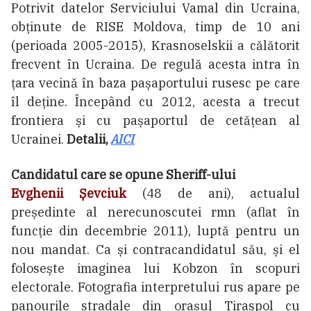
Potrivit datelor Serviciului Vamal din Ucraina,
obținute de RISE Moldova, timp de 10 ani
(perioada 2005-2015), Krasnoselskii a călătorit
frecvent în Ucraina. De regulă acesta intra în
țara vecină în baza pașaportului rusesc pe care
îl deține. Începând cu 2012, acesta a trecut
frontiera și cu pașaportul de cetățean al
Ucrainei.
Detalii,
AICI
Candidatul care se opune Sheriff-ului
Evghenii Șevciuk
(48 de ani), actualul
președinte al nerecunoscutei rmn (aflat în
funcție din decembrie 2011), luptă pentru un
nou mandat. Ca și contracandidatul său, și el
folosește imaginea lui Kobzon în scopuri
electorale. Fotografia interpretului rus apare pe
panourile stradale din orașul Tiraspol cu