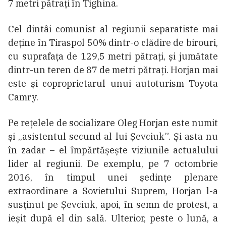
7 metri pătrați în Tighina.
Cel dintâi comunist al regiunii separatiste mai
deține în Tiraspol 50% dintr-o clădire de birouri,
cu suprafața de 129,5 metri pătrați, și jumătate
dintr-un teren de 87 de metri pătrați. Horjan mai
este și coproprietarul unui autoturism Toyota
Camry.
Pe rețelele de socializare Oleg Horjan este numit
și „asistentul secund al lui Șevciuk”. Și asta nu
în zadar – el împărtășește viziunile actualului
lider al regiunii. De exemplu, pe 7 octombrie
2016, în timpul unei ședințe plenare
extraordinare a Sovietului Suprem, Horjan l-a
susținut pe Șevciuk, apoi, în semn de protest, a
ieșit după el din sală. Ulterior, peste o lună, a