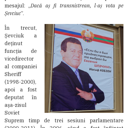
mesajul: „
Dacă aș fi transnistrean, l-aș vota pe
Șevciuc
”.
În trecut,
Șevciuk a
deținut
funcția de
vicedirector
al companiei
Sheriff
(1998-2000),
apoi a fost
deputat în
așa-zisul
Soviet
Suprem timp de trei sesiuni parlamentare