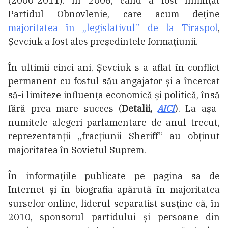
(2000-2011). În 2006, când a fost înființat
Partidul Obnovlenie, care acum deține
majoritatea în „legislativul” de la Tiraspol
,
Șevciuk a fost ales președintele formațiunii.
În ultimii cinci ani, Șevciuk s-a aflat în conflict
permanent cu fostul său angajator și a încercat
să-i limiteze influența economică și politică, însă
fără prea mare succes (
Detalii,
AICI
). La așa-
numitele alegeri parlamentare de anul trecut,
reprezentanții „fracțiunii Sheriff” au obținut
majoritatea în Sovietul Suprem.
În informațiile publicate pe pagina sa de
Internet și în biografia apărută în majoritatea
surselor online, liderul separatist susține că, în
2010, sponsorul partidului și persoane din