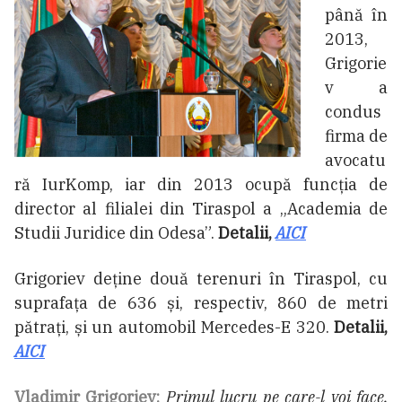
până în
2013,
Grigorie
v a
condus
firma de
avocatu
ră IurKomp, iar din 2013 ocupă funcția de
director al filialei din Tiraspol a „Academia de
Studii Juridice din Odesa”.
Detalii,
AICI
Grigoriev deține două terenuri în Tiraspol, cu
suprafața de 636 și, respectiv, 860 de metri
pătrați, și un automobil Mercedes-E 320.
Detalii,
AICI
Vladimir Grigoriev:
Primul lucru pe care-l voi face,