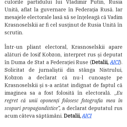
culorile partidului lui Vladimir Putin, Rusia
Unită, aflat la guvernare în Federația Rusă. Iar
mesajele electorale lasă să se înțeleagă că Vadim
Krasnoselskii ar fi cel susținut de Rusia Unită în
scrutin.
Într-un pliant electoral, Krasnoselskii apare
alături de Iosif Kobzon, interpret rus și deputat
în Duma de Stat a Federației Ruse (
Detalii,
AICI
).
Solicitat de jurnaliștii din stânga Nistrului,
Kobzon a declarat că nu-l cunoaște pe
Krasnoselskii și s-a arătat indignat de faptul că
imaginea sa a fost folosită în electorală. „
Eu
regret că unii oponenți folosesc fotografia mea în
scopuri propagandistice”,
a declarat deputatul rus
acum câteva săptămâni.
Detalii,
AICI