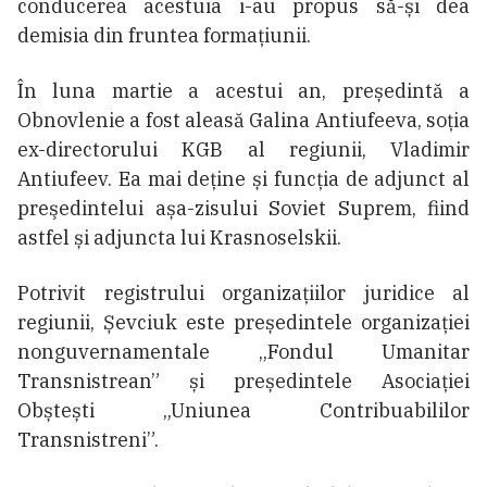
conducerea acestuia i-au propus să-și dea
demisia din fruntea formațiunii.
În luna martie a acestui an, președintă a
Obnovlenie a fost aleasă Galina Antiufeeva, soția
ex-directorului KGB al regiunii, Vladimir
Antiufeev. Ea mai deține și funcția de adjunct al
preşedintelui așa-zisului Soviet Suprem, fiind
astfel și adjuncta lui Krasnoselskii.
Potrivit registrului organizațiilor juridice al
regiunii, Șevciuk este președintele organizației
nonguvernamentale „Fondul Umanitar
Transnistrean” și președintele Asociației
Obștești „Uniunea Contribuabililor
Transnistreni”.