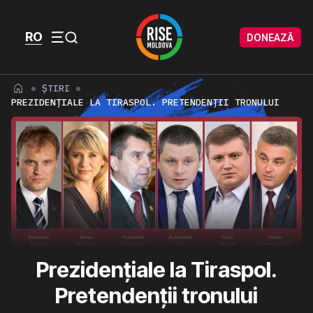
Skip to content
Skip to footer
RO
DONEAZĂ
Menu
ȘTIRI
PREZIDENȚIALE LA TIRASPOL. PRETENDENȚII TRONULUI
Prezidențiale la Tiraspol.
Pretendenții tronului