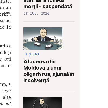
stat, iar ancheta
tiste,
morții – suspendată
putați
28 IUL. 2026
riff”.
partid
de la
ați să
a deși
ȘTIRI
v toți
Afacerea din
ncă în
Moldova a unui
oligarh rus, ajunsă în
insolvență
rmn, a
e lege
 alte
un alt