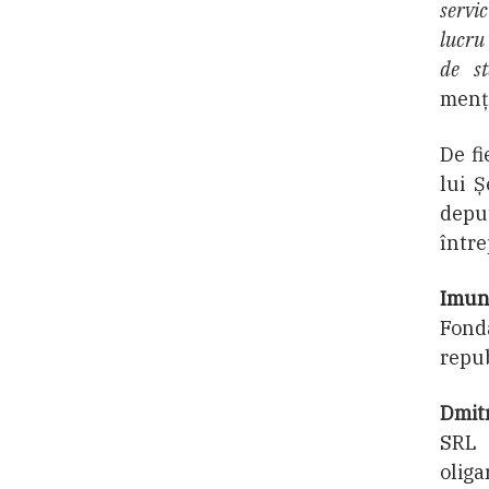
servic
lucru
de s
menți
De fi
lui Ș
depu
între
Imuni
Fond
repub
Dmitr
SRL 
oliga