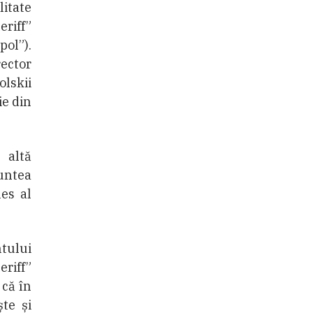
litate
eriff”
pol”).
ector
olskii
ie din
 altă
untea
les al
ntului
riff”
 că în
ște și