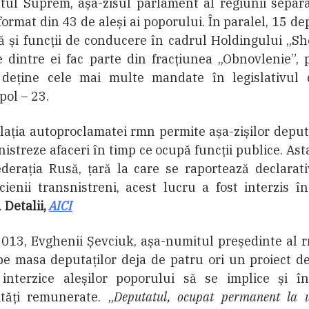
tul Suprem, așa-zisul parlament al regiunii separa
format din 43 de aleși ai poporului. În paralel, 15 de
 și funcții de conducere în cadrul Holdingului „She
 dintre ei fac parte din fracțiunea „Obnovlenie”, 
 deține cele mai multe mandate în legislativul 
pol – 23.
lația autoproclamatei rmn permite așa-zișilor deput
istreze afaceri în timp ce ocupă funcții publice. Ast
derația Rusă, țară la care se raportează declarati
icienii transnistreni, acest lucru a fost interzis î
.
Detalii,
AICI
013, Evghenii Șevciuk, așa-numitul președinte al 
e masa deputaților deja de patru ori un proiect d
 interzice aleșilor poporului să se implice și în
ități remunerate. „
Deputatul, ocupat permanent la 