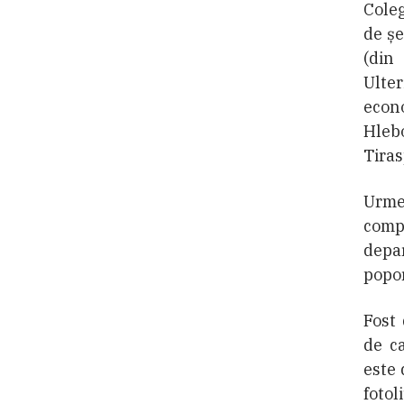
Coleg
de șe
(din 
Ulte
econo
Hlebo
Tirasp
Urme
comp
depa
popor
Fost 
de c
este
fotol