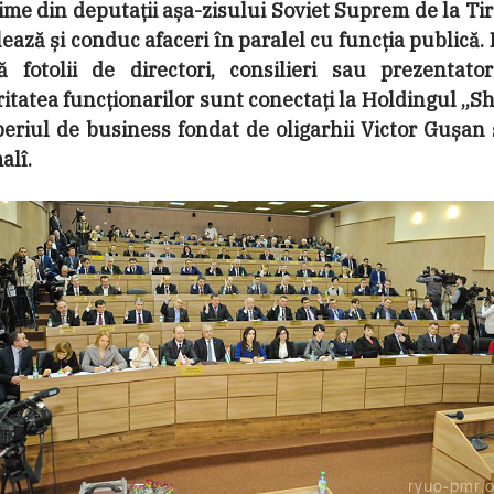
ime din deputații așa-zisului Soviet Suprem de la Ti
ează și conduc afaceri în paralel cu funcția publică. 
ă fotolii de directori, consilieri sau prezentator
itatea funcționarilor sunt conectați la Holdingul „Sh
eriul de business fondat de oligarhii Victor Gușan ș
alî.