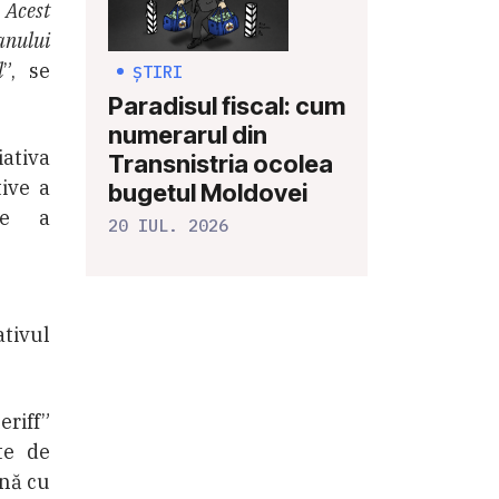
. Acest
anului
l
”, se
ȘTIRI
Paradisul fiscal: cum
numerarul din
iativa
Transnistria ocolea
tive a
bugetul Moldovei
ere a
20 IUL. 2026
tivul
eriff”
te de
ună cu