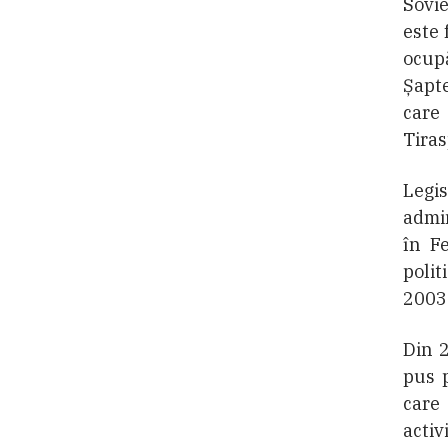
Sovie
este 
ocupă
Șapte
care
Tiras
Legis
admin
în Fe
polit
2003
Din 2
pus p
care
activ