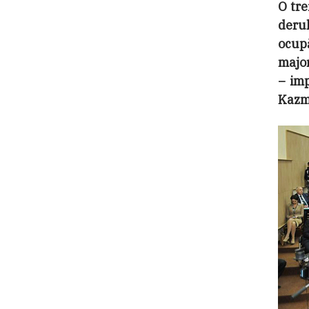
O tre
derul
ocup
major
– imp
Kazm