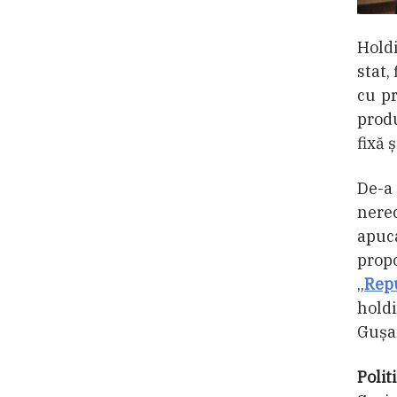
Holdi
stat,
cu p
produ
fixă 
De-a
nere
apuc
propo
„
Repu
holdi
Gușan
Polit