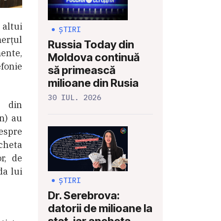
 altui
ȘTIRI
merțul
Russia Today din
ente,
Moldova continuă
efonie
să primească
milioane din Rusia
30 IUL. 2026
i din
n) au
espre
ncheta
or, de
da lui
ȘTIRI
Dr. Serebrova:
datorii de milioane la