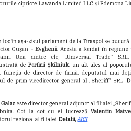
orurile cipriote Lawanda Limited LLC și Edemona L
 loc în așa-zisul parlament de la Tiraspol se bucură ș
Victor Gușan –
Evghenii
. Acesta a fondat în regiune
anii. Una dintre ele, „Universal Trade” SRL,
nstrată de
Porfirii Șkilniuk
, un alt ales al poporul
ă funcția de director de firmă, deputatul mai deți
iul de prim-vicedirector general al „Sheriff” SRL.
De
 Galac
este director general adjunct al filialei „Sherif
âbnița. Cot la cot cu el lucrează
Valentin Matve
torul regional al filialei.
Detalii,
AICI