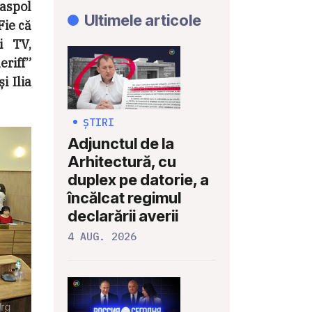
raspol
Ultimele articole
Fie că
i TV,
eriff”
i Ilia
ȘTIRI
Adjunctul de la
Arhitectură, cu
duplex pe datorie, a
încălcat regimul
declarării averii
4 AUG. 2026