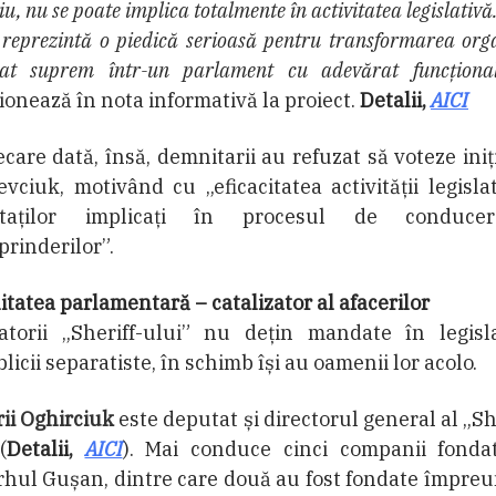
iu, nu se poate implica totalmente în activitatea legislativă
 reprezintă o piedică serioasă pentru transformarea org
tat suprem într-un parlament cu adevărat funcționa
onează în nota informativă la proiect.
Detalii,
AICI
ecare dată, însă, demnitarii au refuzat să voteze iniț
evciuk, motivând cu „eficacitatea activității legisla
taților implicați în procesul de conduc
prinderilor”.
tatea parlamentară – catalizator al afacerilor
atorii „Sheriff-ului” nu dețin mandate în legisla
licii separatiste, în schimb își au oamenii lor acolo.
ii Oghirciuk
este deputat și directorul general al „Sh
(
Detalii,
AICI
). Mai conduce cinci companii fonda
rhul Gușan, dintre care două au fost fondate împre