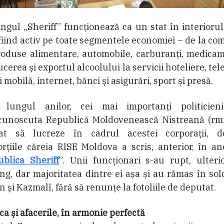
ngul „Sheriff” funcționează ca un stat în interiorul
 fiind activ pe toate segmentele economiei – de la co
roduse alimentare, automobile, carburanți, medicam
cerea și exportul alcoolului la servicii hoteliere, tel
și mobilă, internet, bănci și asigurări, sport și presă.
 lungul anilor, cei mai importanți politicien
cunoscuta Republică Moldovenească Nistreană (rm
at să lucreze în cadrul acestei corporații, d
rțiile căreia RISE Moldova a scris, anterior, în a
blica Sheriff
”. Unii funcționari s-au rupt, ulteri
ng, dar majoritatea dintre ei așa și au rămas în sol
 și Kazmalî, fără să renunțe la fotoliile de deputat.
ica și afacerile, în armonie perfectă