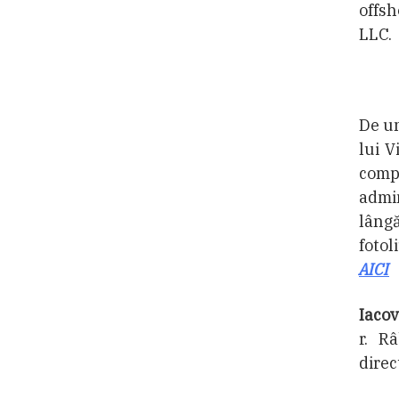
offsh
LLC.
De un
lui 
comp
admi
lâng
fotol
AICI
Iacov
r. R
direc