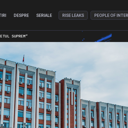
TIRI
DESPRE
SERIALE
RISE LEAKS
PEOPLE OF INTE
IETUL SUPREM”