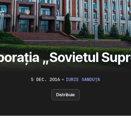
porația „Sovietul Sup
5 DEC. 2016
IURIE SANDUȚA
Distribuie