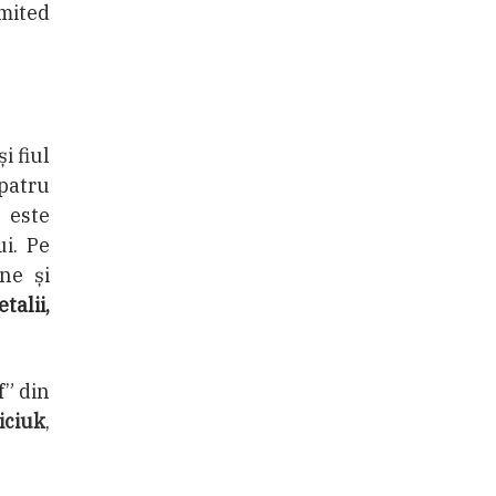
imited
i fiul
 patru
 este
ui. Pe
ne și
talii,
f” din
iciuk
,