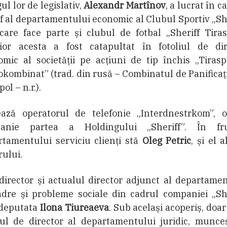
ul lor de legislativ,
Alexandr Martînov
, a lucrat în ca
f al departamentului economic al Clubul Sportiv „Sh
care face parte și clubul de fotbal „Sheriff Tiras
rior acesta a fost catapultat în fotoliul de dir
mic al societății pe acțiuni de tip închis „Tirasp
kombinat” (trad. din rusă – Combinatul de Panificaț
ol – n.r.).
ază operatorul de telefonie „Interdnestrkom”, o
anie partea a Holdingului „Sheriff”. În fr
rtamentului serviciu clienți stă
Oleg Petric
, și el a
ului.
director și actualul director adjunct al departame
adre și probleme sociale din cadrul companiei „She
 deputata
Ilona Tiureaeva
. Sub același acoperiș, doar
iul de director al departamentului juridic, munce