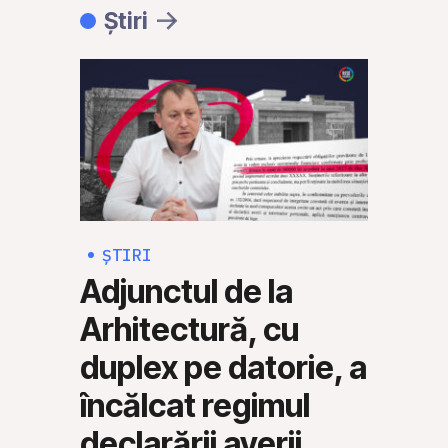
Știri
ȘTIRI
ȘTI
Adjunctul de la
Rus
Arhitectură, cu
Mol
duplex pe datorie, a
să 
încălcat regimul
mili
declarării averii
30 IUL