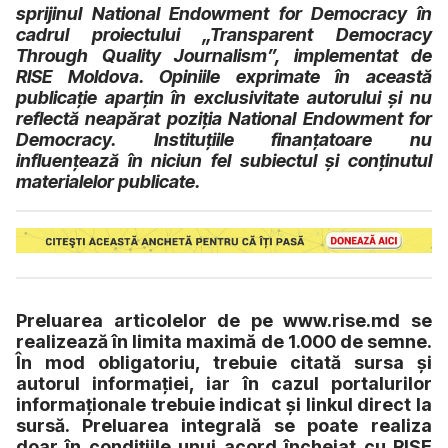
sprijinul National Endowment for Democracy în
cadrul proiectului „Transparent Democracy
Through Quality Journalism”, implementat de
RISE Moldova. Opiniile exprimate în această
publicație aparţin în exclusivitate autorului şi nu
reflectă neapărat poziţia National Endowment for
Democracy. Instituțiile finanțatoare nu
influențează în niciun fel subiectul şi conținutul
materialelor publicate.
Preluarea articolelor de pe www.rise.md se
realizează în limita maximă de 1.000 de semne.
În mod obligatoriu, trebuie citată sursa și
autorul informației, iar în cazul portalurilor
informaționale trebuie indicat și linkul direct la
sursă. Preluarea integrală se poate realiza
doar în condițiile unui acord încheiat cu RISE