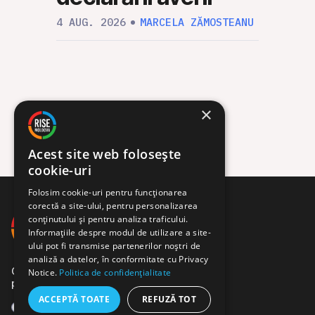
4 AUG. 2026
MARCELA ZĂMOSTEANU
×
Acest site web folosește
cookie-uri
Folosim cookie-uri pentru funcționarea
corectă a site-ului, pentru personalizarea
conținutului și pentru analiza traficului.
Informațiile despre modul de utilizare a site-
ului pot fi transmise partenerilor noștri de
analiză a datelor, în conformitate cu Privacy
Comunitate de jurnaliști,
Notice.
Politica de confidențialitate
programatori și activiști.
ACCEPTĂ TOATE
REFUZĂ TOT
Facebook
Instagram
YouTube
X
Telegram