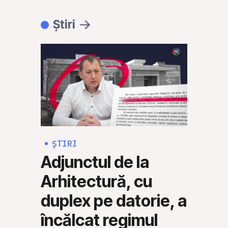
Știri
ȘTIRI
ȘTI
Adjunctul de la
Rus
Arhitectură, cu
Mol
duplex pe datorie, a
să 
încălcat regimul
mili