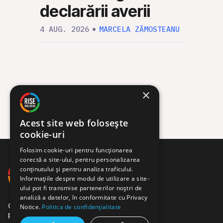
declarării averii
30 IUL
4 AUG. 2026
MARCELA ZĂMOSTEANU
×
Acest site web folosește
cookie-uri
Folosim cookie-uri pentru funcționarea
corectă a site-ului, pentru personalizarea
conținutului și pentru analiza traficului.
Informațiile despre modul de utilizare a site-
ului pot fi transmise partenerilor noștri de
analiză a datelor, în conformitate cu Privacy
Comunitate de jurnaliști,
Notice.
Politica de confidențialitate
programatori și activiști.