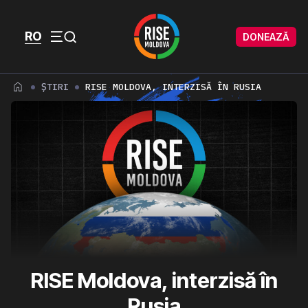
Skip to content
Skip to footer
RO
DONEAZĂ
Menu
ȘTIRI
RISE MOLDOVA, INTERZISĂ ÎN RUSIA
RISE Moldova, interzisă în
Rusia