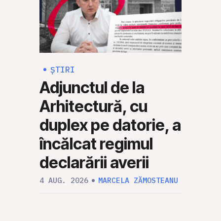
ȘTIRI
ȘTI
Adjunctul de la
Rus
Arhitectură, cu
Mol
duplex pe datorie, a
să 
încălcat regimul
mili
declarării averii
30 IUL
4 AUG. 2026
MARCELA ZĂMOSTEANU