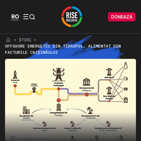
Skip to content
Skip to footer
RO
DONEAZĂ
Menu
ȘTIRI
OFFSHORE ENERGETIC DIN TIRASPOL, ALIMENTAT DIN
FACTURILE CHIȘINĂULUI