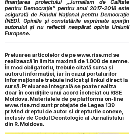
finanțarea proiectului „Jurnalism de Calitate
pentru Democrație” pentru anul 2017-2018 este
asigurată de Fondul Naţional pentru Democrație
(NED). Opiniile și constatările exprimate aparțin
autorului și nu reflectă neapărat opinia Uniunii
Europene.
Preluarea articolelor de pe www.rise.md se
realizează în limita maximă de 1.000 de semne.
În mod obligatoriu, trebuie citată sursa și
autorul informației, iar în cazul portalurilor
informaționale trebuie indicat și linkul direct la
sursă. Preluarea integrală se poate realiza
doar în condițiile unui acord încheiat cu RISE
Moldova. Materialele de pe platforma on-line
www.rise.md sunt protejate de Legea 139
privind dreptul de autor și drepturile conexe,
inclusiv de Codul Deontologic al Jurnalistului
din R. Moldova.