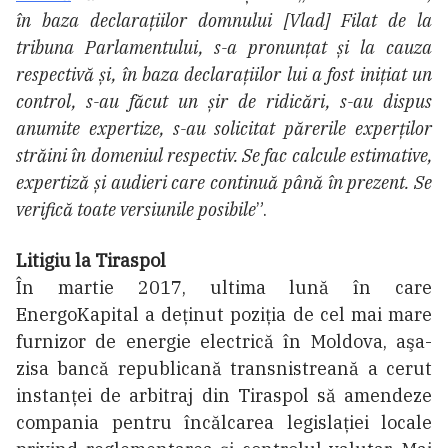
în baza declarațiilor domnului [Vlad] Filat de la
tribuna Parlamentului, s-a pronunțat și la cauza
respectivă și, în baza declarațiilor lui a fost inițiat un
control, s-au făcut un șir de ridicări, s-au dispus
anumite expertize, s-au solicitat părerile experților
străini în domeniul respectiv. Se fac calcule estimative,
expertiză și audieri care continuă până în prezent. Se
verifică toate versiunile posibile
”.
Litigiu la Tiraspol
În martie 2017, ultima lună în care
EnergoKapital a deținut poziția de cel mai mare
furnizor de energie electrică în Moldova, aşa-
zisa bancă republicană transnistreană a cerut
instanţei de arbitraj din Tiraspol să amendeze
compania pentru încălcarea legislaţiei locale