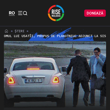
Skip to content
Skip to footer
RO
DONEAZĂ
Menu
ȘTIRI
OMUL LUI USATÎI, PROPUS DE PLAHOTNIUC ADJUNCT LA SIS