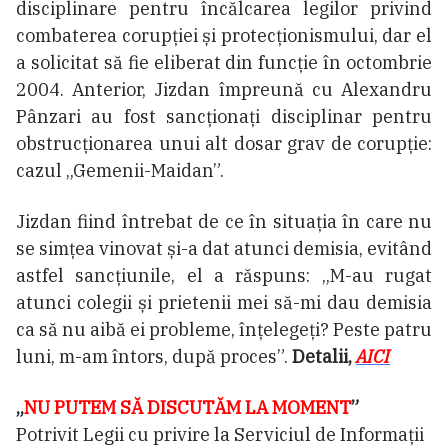
disciplinare pentru încălcarea legilor privind
combaterea corupției și protecționismului, dar el
a solicitat să fie eliberat din funcție în octombrie
2004. Anterior, Jizdan împreună cu Alexandru
Pânzari au fost sancționați disciplinar pentru
obstrucționarea unui alt dosar grav de corupție:
cazul „Gemenii-Maidan”.
Jizdan fiind întrebat de ce în situația în care nu
se simțea vinovat și-a dat atunci demisia, evitând
astfel sancțiunile, el a răspuns: „M-au rugat
atunci colegii și prietenii mei să-mi dau demisia
ca să nu aibă ei probleme, înțelegeți? Peste patru
luni, m-am întors, după proces”.
Detalii,
AICI
„
NU PUTEM SĂ DISCUTĂM LA MOMENT
”
Potrivit Legii cu privire la Serviciul de Informații