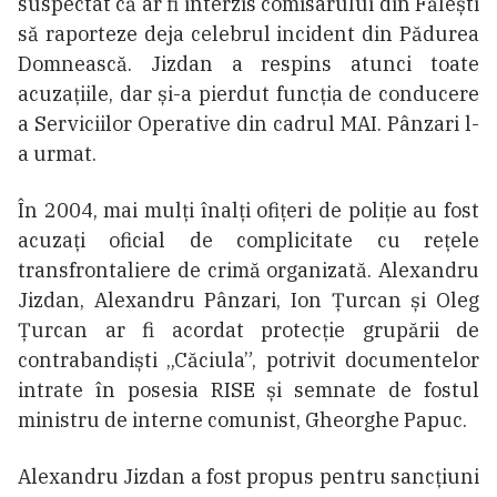
suspectat că ar fi interzis comisarului din Fălești
să raporteze deja celebrul incident din Pădurea
Domnească. Jizdan a respins atunci toate
acuzațiile, dar și-a pierdut funcția de conducere
a Serviciilor Operative din cadrul MAI. Pânzari l-
a urmat.
În 2004, mai mulți înalți ofițeri de poliție au fost
acuzați oficial de complicitate cu rețele
transfrontaliere de crimă organizată. Alexandru
Jizdan, Alexandru Pânzari, Ion Țurcan și Oleg
Țurcan ar fi acordat protecție grupării de
contrabandiști „Căciula”, potrivit documentelor
intrate în posesia RISE și semnate de fostul
ministru de interne comunist, Gheorghe Papuc.
Alexandru Jizdan a fost propus pentru sancțiuni