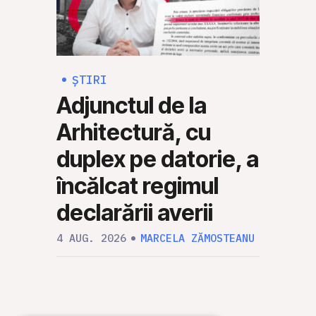
ȘTIRI
ȘTI
Adjunctul de la
Rus
Arhitectură, cu
Mol
duplex pe datorie, a
să 
încălcat regimul
mili
declarării averii
30 IUL
4 AUG. 2026
MARCELA ZĂMOSTEANU