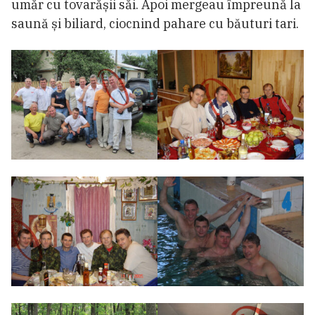
umăr cu tovarășii săi. Apoi mergeau împreună la
saună și biliard, ciocnind pahare cu băuturi tari.