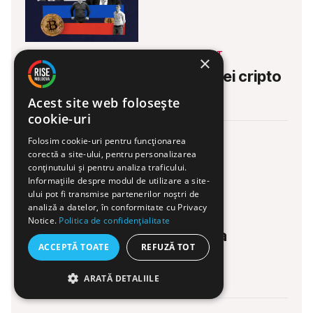
PARLAMENTARE 2025
INVESTIGAȚII
×
Portofelul lui Șor. Capii rețelei cripto
23 IUN. 2026
Acest site web folosește
cookie-uri
Folosim cookie-uri pentru funcționarea
corectă a site-ului, pentru personalizarea
conținutului și pentru analiza traficului.
Informațiile despre modul de utilizare a site-
ului pot fi transmise partenerilor noștri de
analiză a datelor, în conformitate cu Privacy
CASA DOMNULUI
INVESTIGAȚII
Notice.
Politica de confidențialitate
Bisericile Moldovei: Schema
ACCEPTĂ TOATE
REFUZĂ TOT
Mitropoliei (II)
18 IUN. 2026
ARATĂ DETALIILE