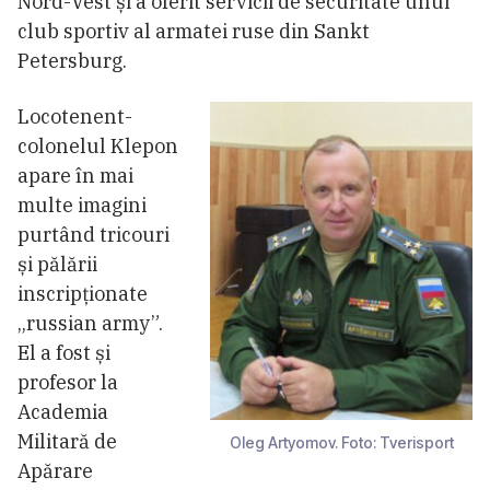
Nord-Vest și a oferit servicii de securitate unui
club sportiv al armatei ruse din Sankt
Petersburg.
Locotenent-
colonelul Klepon
apare în mai
multe imagini
purtând tricouri
și pălării
inscripționate
„russian army”.
El a fost și
profesor la
Academia
Militară de
Oleg Artyomov. Foto: Tverisport
Apărare