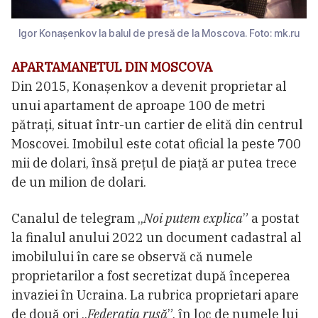
Igor Konașenkov la balul de presă de la Moscova. Foto: mk.ru
APARTAMANETUL DIN MOSCOVA
Din 2015, Konașenkov a devenit proprietar al
unui apartament de aproape 100 de metri
pătrați, situat într-un cartier de elită din centrul
Moscovei. Imobilul este cotat oficial la peste 700
mii de dolari, însă prețul de piață ar putea trece
de un milion de dolari.
Canalul de telegram „
Noi putem explica
” a postat
la finalul anului 2022 un document cadastral al
imobilului în care se observă că numele
proprietarilor a fost secretizat după începerea
invaziei în Ucraina. La rubrica proprietari apare
de două ori „
Federația rusă
”, în loc de numele lui