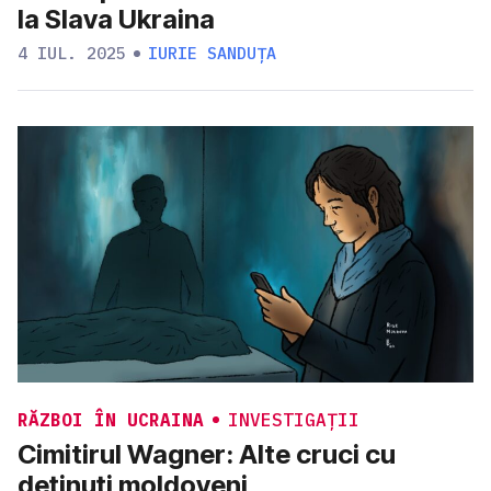
la Slava Ukraina
4 IUL. 2025
IURIE SANDUȚA
RĂZBOI ÎN UCRAINA
INVESTIGAȚII
Cimitirul Wagner: Alte cruci cu
deținuți moldoveni