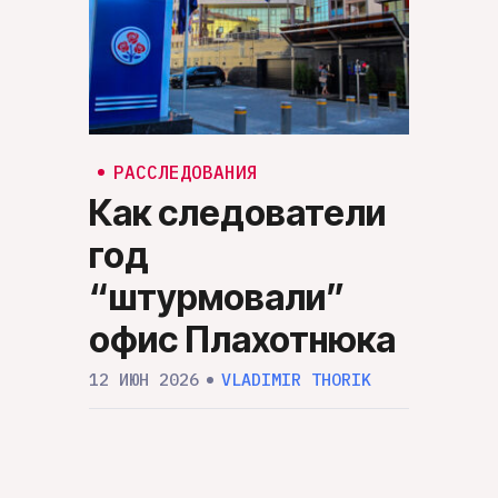
РАС
Дон
РАССЛЕДОВАНИЯ
Как следователи
пот
год
«Ше
“штурмовали”
эко
офис Плахотнюка
мол
12 ИЮН 2026
VLADIMIR THORIK
нал
фин
окк