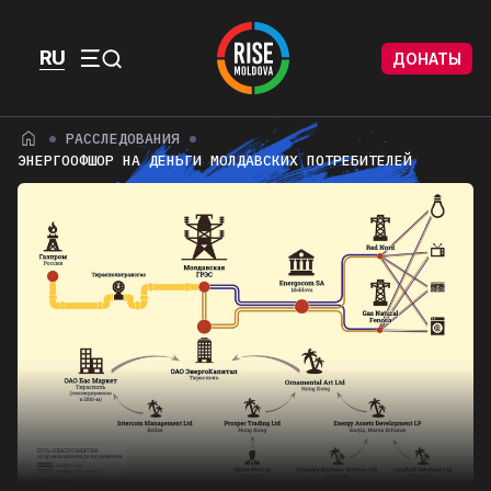
Перейти к содержимому
Перейти к футеру
RU
ДОНАТЫ
Menu
РАССЛЕДОВАНИЯ
ЭНЕРГООФШОР НА ДЕНЬГИ МОЛДАВСКИХ ПОТРЕБИТЕЛЕЙ