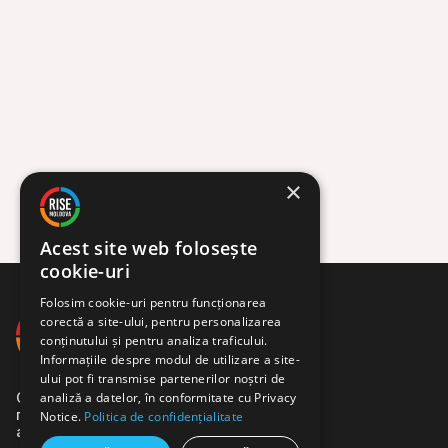
адм
При
13 МАЙ
×
Acest site web folosește
cookie-uri
Folosim cookie-uri pentru funcționarea
corectă a site-ului, pentru personalizarea
conținutului și pentru analiza traficului.
Informațiile despre modul de utilizare a site-
ului pot fi transmise partenerilor noștri de
analiză a datelor, în conformitate cu Privacy
Сообщество журналистов,
программистов и
Notice.
Politica de confidențialitate
активистов.