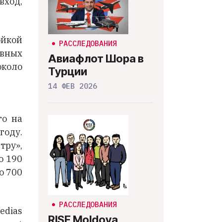
вход,
ойкой
РАССЛЕДОВАНИЯ
ивных
Авиафлот Шора в
около
Турции
14 ФЕВ 2026
го на
году.
тру»,
о 190
о 700
РАССЛЕДОВАНИЯ
edias
RISE Moldova