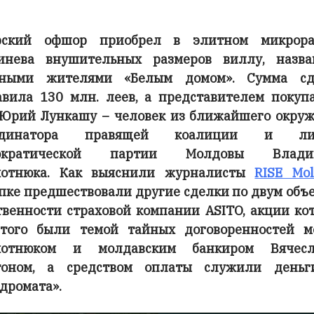
рский офшор приобрел в элитном микрора
инева внушительных размеров виллу, назва
тными жителями «Белым домом». Сумма сд
авила 130 млн. леев, а представителем покуп
Юрий Лункашу – человек из ближайшего окру
рдинатора правящей коалиции и ли
ократической партии Молдовы Влади
хотнюка. Как выяснили журналисты
RISE Mol
пке предшествовали другие сделки по двум объ
твенности страховой компании ASITO, акции ко
того были темой тайных договоренностей 
хотнюком и молдавским банкиром Вячесл
тоном, а средством оплаты служили деньг
дромата».