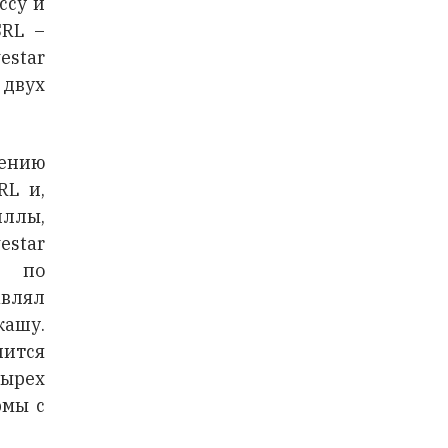
ссу и
SRL –
estar
 двух
тению
RL и,
ллы,
star
D по
авлял
кашу.
ится
ырех
рмы с