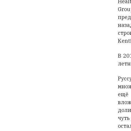
Heal
Grou
пред
наза
стро
Kentf
В 20
летн
Рус
множ
ещё 
влож
доли
чуть
оста