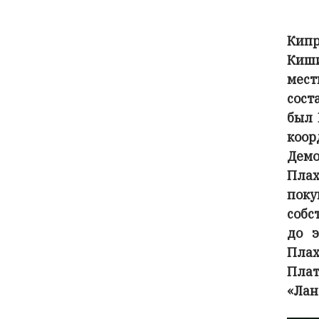
Кип
Киш
мес
сост
был 
коо
Дем
Пла
поку
собс
до э
Пла
Пла
«Лан