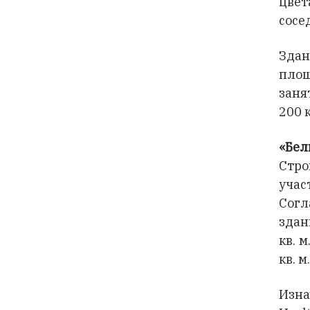
цвет
сосе
Здан
площ
заня
200 к
«Бел
Стро
учас
Согл
здан
кв. 
кв. 
Изна