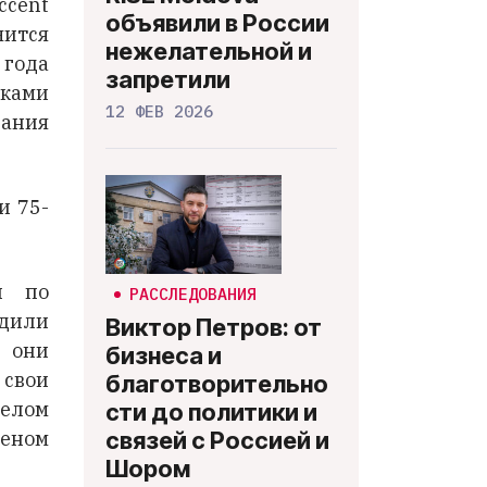
ccent
объявили в России
чится
нежелательной и
 года
запретили
тками
12 ФЕВ 2026
дания
и 75-
и по
РАССЛЕДОВАНИЯ
едили
Виктор Петров: от
г они
бизнеса и
 свои
благотворительно
целом
сти до политики и
меном
связей с Россией и
Шором