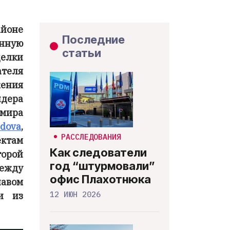
йоне
Последние
нную
статьи
елки
ателя
жения
дера
мира
dova
,
РАССЛЕДОВАНИЯ
ектам
Как следователи
торой
год “штурмовали”
между
офис Плахотнюка
авом
12 ИЮН 2026
и из