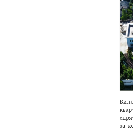
Вилл
квар
спря
за к