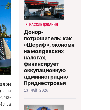
РАССЛЕДОВАНИЯ
Донор-
потрошитель: как
«Шериф», экономя
на молдавских
налогах,
финансирует
оккупационную
администрацию
Приднестровья
жилом
ицы и
13 МАЙ 2026
, из-
Из-за