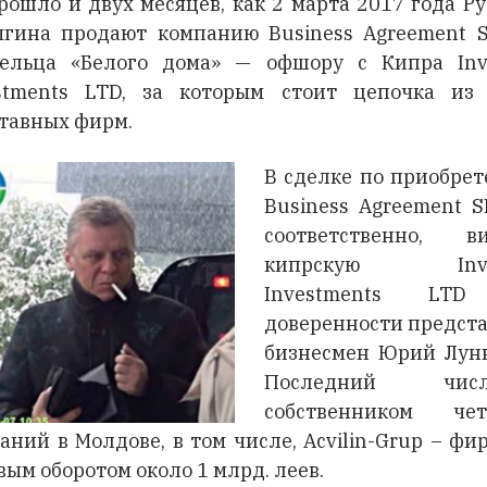
рошло и двух месяцев, как 2 марта 2017 года Ру
гина продают компанию Business Agreement 
ельца «Белого дома» — офшору с Кипра Inv
stments LTD, за которым стоит цепочка из
тавных фирм.
В сделке по приобре
Business Agreement S
соответственно, ви
кипрскую Inve
Investments LT
доверенности предст
бизнесмен Юрий Лун
Последний числ
собственником чет
аний в Молдове, в том числе, Acvilin-Grup – фи
вым оборотом около 1 млрд. леев.