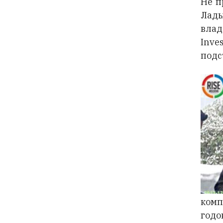
Не п
Лады
влад
Inve
подс
комп
годо