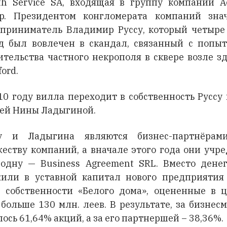
th Service SA, входящая в группу компаний A
p. Президентом конгломерата компаний зна
приниматель Владимир Руссу, который четыре
д был вовлечен в скандал, связанный с попы
ительства частного некрополя в сквере возле з
ord.
10 году вилла переходит в собственность Руссу 
ей Нины Ладыгиной.
су и Ладыгина являются бизнес-партнёрам
еству компаний, а вначале этого года они учр
одну — Business Agreement SRL. Вместо дене
или в уставной капитал нового предприятия
 собственности «Белого дома», оцененные в 
 больше 130 млн. леев. В результате, за бизнес
лось 61,64% акций, а за его партнершей – 38,36%.