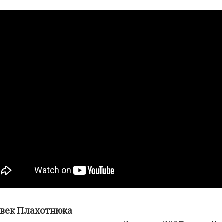
век Плахотнюка