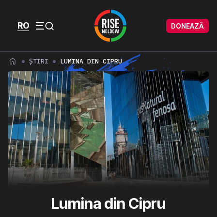
Skip to content
Skip to footer
RO
DONEAZĂ
Menu
ȘTIRI
LUMINA DIN CIPRU
Lumina din Cipru