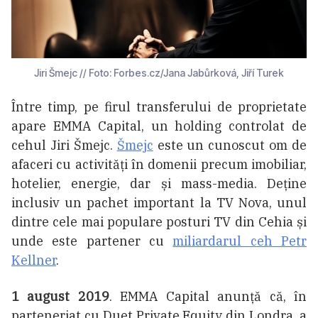
Jiri Šmejc // Foto: Forbes.cz/Jana Jabůrková, Jiří Turek
Între timp, pe firul transferului de proprietate
apare EMMA Capital, un holding controlat de
cehul Jiri Šmejc.
Šmejc
este un cunoscut om de
afaceri cu activități în domenii precum imobiliar,
hotelier, energie, dar și mass-media. Deține
inclusiv un pachet important la TV Nova, unul
dintre cele mai populare posturi TV din Cehia și
unde este partener cu
miliardarul ceh Petr
Kellner
.
1 august 2019
.
EMMA Capital anunță că, în
parteneriat cu Duet Private Equity din Londra, a