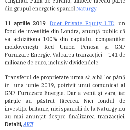
Chișinău. Până de curând, ambele făceau parte
din grupul energetic spaniol
Naturgy
.
11 aprilie 2019
.
Duet Private Equity LTD
, un
fond de investiție din Londra, anunță public că
va achiziționa 100% din capitalul companiilor
moldovenești Red Union Fenosa și GNF
Furnizare Energie. Valoarea tranzacției – 141 de
milioane de euro, inclusiv dividendele.
Transferul de proprietate urma să aibă loc până
în luna iunie 2019, potrivit unui comunicat al
GNF Furnizare Energie. Dar a venit și vara, iar
părțile au păstrat tăcerea. Nici fondul de
investiție britanic, nici spaniolii de la Naturgy nu
au mai anunțat despre finalizarea tranzacției.
Detalii,
AICI