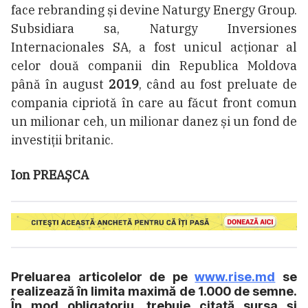
face rebranding și devine Naturgy Energy Group.
Subsidiara sa, Naturgy Inversiones
Internacionales SA, a fost unicul acționar al
celor două companii din Republica Moldova
până în august
2019
, când au fost preluate de
compania cipriotă în care au făcut front comun
un milionar ceh, un milionar danez și un fond de
investiții britanic.
Ion PREAȘCA
Preluarea articolelor de pe
www.rise.md
se
realizează în limita maximă de 1.000 de semne.
În mod obligatoriu, trebuie citată sursa și