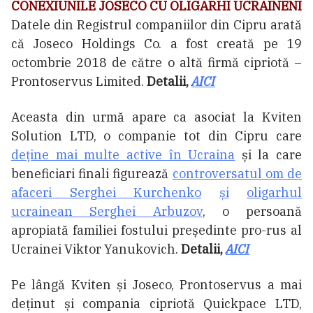
CONEXIUNILE JOSECO CU OLIGARHI UCRAINENI
Datele din Registrul companiilor din Cipru arată
că Joseco Holdings Co. a fost creată pe 19
octombrie 2018 de către o altă firmă cipriotă –
Prontoservus Limited.
Detalii,
AICI
Aceasta din urmă apare ca asociat la Kviten
Solution LTD, o companie tot din Cipru care
deține mai multe active în Ucraina
și la care
beneficiari finali figurează
controversatul om de
afaceri Serghei Kurchenko
și
oligarhul
ucrainean Serghei Arbuzov
, o persoană
apropiată familiei fostului președinte pro-rus al
Ucrainei Viktor Yanukovich.
Detalii,
AICI
Pe lângă Kviten și Joseco, Prontoservus a mai
deținut și compania cipriotă Quickpace LTD,