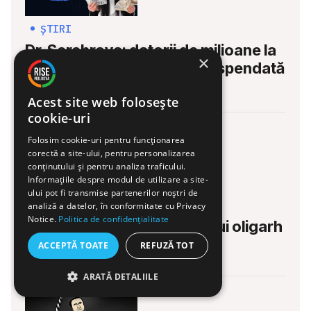
ȘTIRI
Dr. Serebrova: datorii de milioane la
×
stat, iar ancheta morții – suspendată
28 IUL. 2026
Acest site web folosește
cookie-uri
Folosim cookie-uri pentru funcționarea
corectă a site-ului, pentru personalizarea
conținutului și pentru analiza traficului.
Informațiile despre modul de utilizare a site-
ului pot fi transmise partenerilor noștri de
ȘTIRI
analiză a datelor, în conformitate cu Privacy
Notice.
Politica de confidențialitate
Afacerea din Moldova a unui oligarh
rus, ajunsă în insolvență
ACCEPTĂ TOATE
REFUZĂ TOT
ARATĂ DETALIILE