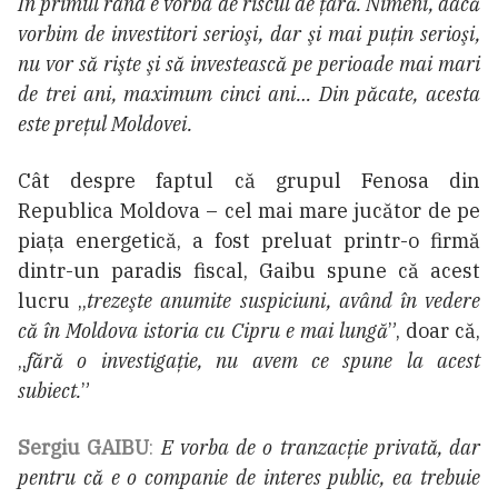
În primul rând e vorba de riscul de ţară. Nimeni, dacă
vorbim de investitori serioşi, dar şi mai puţin serioşi,
nu vor să rişte şi să investească pe perioade mai mari
de trei ani, maximum cinci ani… Din păcate, acesta
este preţul Moldovei.
Cât despre faptul că grupul Fenosa din
Republica Moldova – cel mai mare jucător de pe
piața energetică, a fost preluat printr-o firmă
dintr-un paradis fiscal, Gaibu spune că acest
lucru „
trezeşte anumite suspiciuni, având în vedere
că în Moldova istoria cu Cipru e mai lungă
”, doar că,
„
fără o investigație, nu avem ce spune la acest
subiect.
”
Sergiu GAIBU
:
E vorba de o tranzacţie privată, dar
pentru că e o companie de interes public, ea trebuie