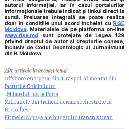
autorul informației, iar în cazul portalurilor
informaționale trebuie indicat și linkul direct la
sursă. Preluarea integrală se poate realiza
doar în condițiile unui acord încheiat cu
RISE
Moldova
. Materialele de pe platforma on-line
www.rise.md
sunt protejate de Legea 139
privind dreptul de autor și drepturile conexe,
inclusiv de Codul Deontologic al Jurnalistului
din R. Moldova.
Alte articole la aceeași temă:
Offshore energetic din Tiraspol, alimentat din
facturile Chișinăului
„Miliardul” de la Paris
Milioanele din traficul aerian sechestrate la
Bruxelles
Firmele-căpușe ale bugetului transnistrean