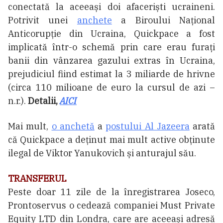
conectată la aceeași doi afaceriști ucraineni.
Potrivit unei
anchete
a Biroului Național
Anticorupție din Ucraina, Quickpace a fost
implicată într-o schemă prin care erau furați
banii din vânzarea gazului extras în Ucraina,
prejudiciul fiind estimat la 3 miliarde de hrivne
(circa 110 milioane de euro la cursul de azi –
n.r.).
Detalii,
AICI
Mai mult,
o anchetă
a
postului Al Jazeera
arată
că Quickpace a deținut mai mult active obținute
ilegal de Viktor Yanukovich și anturajul său.
TRANSFERUL
Peste doar 11 zile de la înregistrarea Joseco,
Prontoservus o cedează companiei Must Private
Equity LTD din Londra, care are aceeași adresă