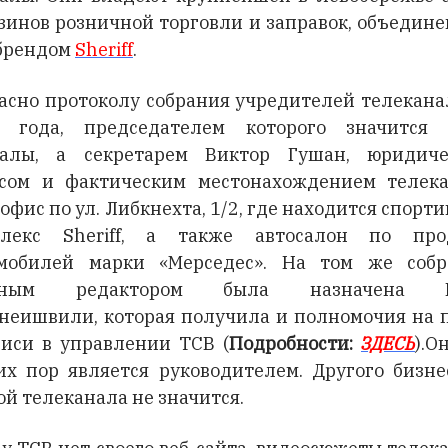
зинов розничной торговли и заправок, объедин
брендом
Sheriff
.
асно протоколу собрания учредителей телекана
6 года, председателем которого значится 
малы, а секретарем Виктор Гушан, юридиче
сом и фактическим местонахождением телек
 офис по ул. Либкнехта, 1/2, где находится спорт
плекс Sheriff, а также автосалон по про
мобилей марки «Мерседес». На том же соб
вным редактором была назначена 
неишвили, которая получила и полномочия на 
иси в управлении ТСВ (
Подробности:
ЗДЕСЬ
).О
их пор является руководителем. Другого бизне
ой телеканала не значится.