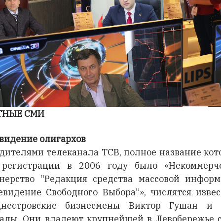
ТНЫЕ СМИ
видение олигархов
дителями телеканала ТСВ, полное название кот
регистрации в 2006 году было «Некоммерч
нерство “Редакция средства массовой инфор
евидение Свободного Выбора”», числятся изве
днестровские бизнесмены Виктор Гушан и 
алы. Они владеют крупнейшей в Левобережье 