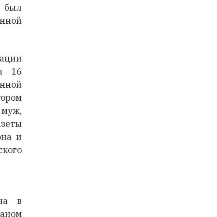
й был
анной
рации
на 16
нной
тором
 муж,
азеты
она и
ого
на в
аном