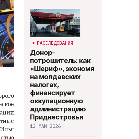
РАССЛЕДОВАНИЯ
Донор-
потрошитель: как
«Шериф», экономя
на молдавских
налогах,
финансирует
орого
оккупационную
еское
администрацию
мации
Приднестровья
стные
13 МАЙ 2026
Илья
сетью