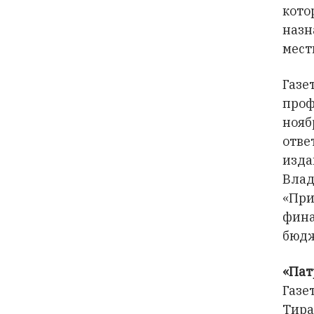
кото
назн
мест
Газе
проф
ноя
отве
изда
Влад
«При
фи
бюдж
«Пат
Газ
Тир