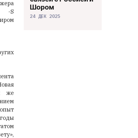
жера
Шором
s -S
24 ДЕК 2025
иром
ругих
мента
Новая
м же
ием
 опыт
 годы
татом
ету»,