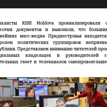
налисты RISE Moldova проанализировали о
сотни документов и выяснили, что больши
нейших масс-медиа Приднестровья находятс
тролем политических группировок непризна
ублики. Представляем вниманию читателей пр
циальных владельцев и руководителей с
тельных газет и телеканалов самопровозглаш