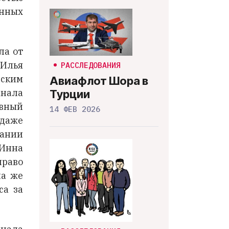
енных
ла от
Илья
РАССЛЕДОВАНИЯ
ским
Авиафлот Шора в
анала
Турции
ивный
14 ФЕВ 2026
даже
рании
Инна
право
на же
са за