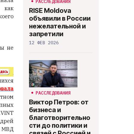
анала
РАССЛЕДОВАНИЯ
 как
RISE Moldova
коего
объявили в России
нежелательной и
запретили
12 ФЕВ 2026
ны не
шихся
овала
РАССЛЕДОВАНИЯ
тном
Виктор Петров: от
упных
бизнеса и
KVINT
благотворительно
ндрей
сти до политики и
ы МВД
связей с Россией и