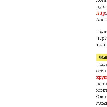
Хотя
пуб
http
Алек
Поли
Чере
толь
Посл
осен
кру
парл
комп
Олег
Межи