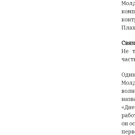
Мол
ком
кон
Плах
Связ
Не т
част
Один
Молд
вол
на
«Дне
рабо
он о
перв