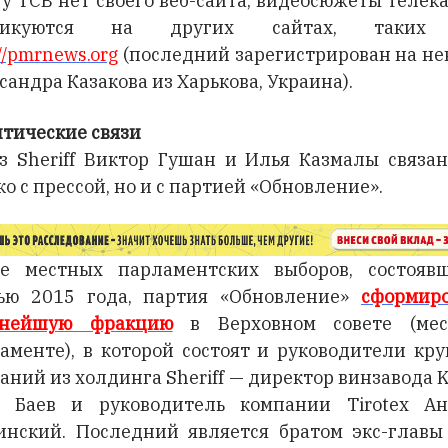
 у ТСВ нет своего веб-сайта, видеосюжеты телек
ликуются на других сайтах, таких
://pmrnews.org
(последний зарегистрирован на не
сандра Казакова из Харькова, Украина).
тические связи
з Sheriff Виктор Гушан и Илья Казмалы связа
ко с прессой, но и с партией «Обновление».
е местных парламентских выборов, состояв
ью 2015 года, партия «Обновление»
сформир
пнейшую фракцию
в Верховном совете (мес
аменте), в которой состоят и руководители кр
аний из холдинга Sheriff — директор винзавода 
 Баев и руководитель компании Tirotex А
нский. Последний является братом экс-глав