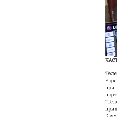
ЧАС
Теле
Учре
при 
парт
“Тел
при
Казм