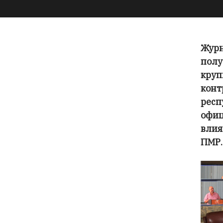
Жур
полу
круп
кон
респ
офи
влия
ПМР.