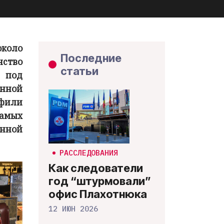
коло
Последние
нство
статьи
я под
нной
офили
амых
енной
РАССЛЕДОВАНИЯ
Как следователи
год “штурмовали”
офис Плахотнюка
12 ИЮН 2026