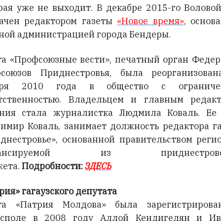
рая уже не выходит. В декабре 2015-го Волово
ачен редактором газеты
«Новое время»
, основ
ной администрацией города Бендеры.
та «Профсоюзные вести», печатный орган Феде
союзов Приднестровья, была реорганизова
бря 2010 года в общество с ограниче
тственностью. Владельцем и главным редак
ния стала журналистка Людмила Коваль. Ее
имир Коваль, занимает должность редактора г
днестровье», основанной правительством реги
нансируемой из приднестровск
ета.
Подробности:
ЗДЕСЬ
рия» гагаузского депутата
ета «Патрия Молдова» была зарегистрирова
асполе в 2008 году Аллой Кендигелян и Ив