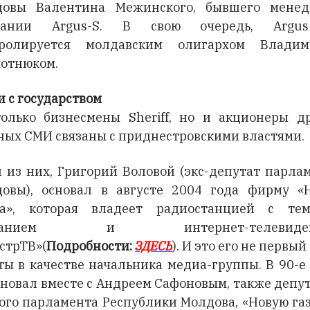
довы Валентина Межинского, бывшего менед
пании Argus-S. В свою очередь, Argu
тролируется молдавским олигархом Владим
отнюком.
и с государством
олько бизнесмены Sheriff, но и акционеры д
ных СМИ связаны с приднестровскими властями.
 из них, Григорий Воловой (экс-депутат парла
овы), основал в августе 2004 года фирму «
на», которая владеет радиостанцией с те
званием и интернет-телевиден
стрТВ»(
Подробности:
ЗДЕСЬ
). И это его не первый
ты в качестве начальника медиа-группы. В 90-е
сновал вместе с Андреем Сафоновым, также депу
ого парламента Республики Молдова, «Новую газ