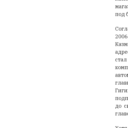
мага
под 
Согл
200
Каз
адре
стал
ком
авто
гла
Гиги
подп
до с
глав