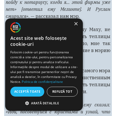
пойду к нотариусу, когда я… этой фирмы уже
нет» [ответил ему Мелинте]. И Руслан
смирился»
, — рассказал нам мэр.
×
Документы, подаренные Руслану Маху, не
позволили ему зарегистрировать теплицы
Acest site web folosește
на свое имя. «У меня не вышло, мне так
cookie-uri
дали. А потом я написал обращение в мэрию
Folosim cookie-uri pentru funcționarea
и сделал все заново».
corectă a site-ului, pentru personalizarea
conținutului și pentru analiza traficului.
Informațiile despre modul de utilizare a site-
Спасательный круг появился от самого мэра
ului pot fi transmise partenerilor noștri de
analiză a datelor, în conformitate cu Privacy
Александру Ботнаря. Единственным
Notice.
Politica de confidențialitate
решением было зарегистрировать теплицы
как новые объекты недвижимости.
ACCEPTĂ TOATE
REFUZĂ TOT
ARATĂ DETALIILE
Александру БОТНАРЬ:
Тогда я ему сказал:
«Иди, посоветуйся с юристами и узнай, что