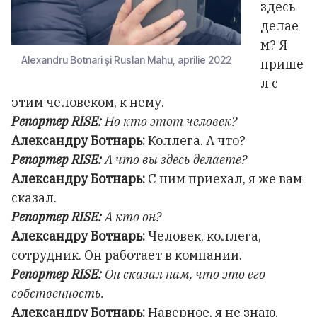
здесь
делае
м? Я
Alexandru Botnari și Ruslan Mahu, aprilie 2022
прише
л с
этим человеком, к нему.
Репортер RISE:
Но кто этот человек?
Александру Ботнарь:
Коллега. А что?
Репортер RISE:
А что вы здесь делаете?
Александру Ботнарь:
С ним приехал, я же вам
сказал.
Репортер RISE:
А кто он?
Александру Ботнарь:
Человек, коллега,
сотрудник. Он работает в компании.
Репортер RISE:
Он сказал нам, что это его
собственность.
Александру Ботнарь:
Наверное, я не знаю.