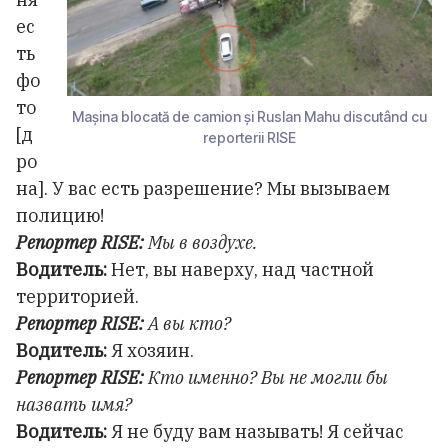
ес
ть
фо
то
Mașina blocată de camion și Ruslan Mahu discutând cu
[д
reporterii RISE
ро
на]. У вас есть разрешение? Мы вызываем
полицию!
Репортер RISE:
Мы в воздухе.
Водитель:
Нет, вы наверху, над частной
территорией.
Репортер RISE:
А вы кто?
Водитель:
Я хозяин.
Репортер RISE:
Кто именно? Вы не могли бы
назвать имя?
Водитель:
Я не буду вам называть! Я сейчас