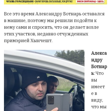
Все это время Александру Ботнарь оставался
в машине, поэтому мы решили подойти к
нему сами и спросить, что он делает возле
этих участков, недавно отчужденных
примэрией Хынчешт.
Алекса
ндру
Ботнар
ь:
Что
вы
имеет
е в
виду,
что мы