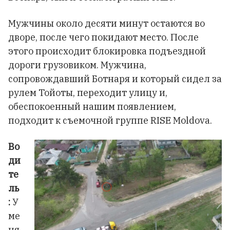
Мужчины около десяти минут остаются во
дворе, после чего покидают место. После
этого происходит блокировка подъездной
дороги грузовиком. Мужчина,
сопровождавший Ботнаря и который сидел за
рулем Тойоты, переходит улицу и,
обеспокоенный нашим появлением,
подходит к съемочной группе RISE Moldova.
Во
ди
те
ль
:
У
ме
ня