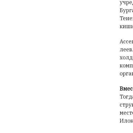
учр
Бург
Тене
киши
Acce
леев
холд
ком
орга
Вмес
Тогд
стру
мест
Илон