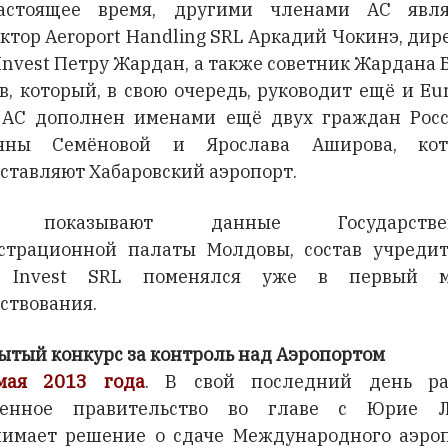
астоящее время, другими членами АС явля
ктор Aeroport Handling SRL Аркадий Чокинэ, дир
 Invest Петру Жардан, а также советник Жардана 
в, который, в свою очередь, руководит ещё и Eur
 АС дополнен именами ещё двух граждан Рос
ьяны Семёновой и Ярослава Аширова, кот
ставляют Хабаровский аэропорт.
 показывают данные Государстве
страционной палаты Молдовы, состав учреди
a Invest SRL поменялся уже в первый м
ствования.
ытый конкурс за контроль над Аэропортом
мая 2013 года
. В свой последний день ра
менное правительство во главе с Юрие Л
имает решение о сдаче Международного аэро