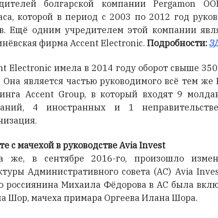
едителей болгарской компании Pergamon OO
аса, которой в период с 2003 по 2012 год руко
в. Ещё одним учредителем этой компании явл
нёвская фирма Accent Electronic.
Подробности:
З
nt Electronic имела в 2014 году оборот свыше 350
. Она является частью руководимого всё тем же 
инга Accent Group, в который входят 9 молда
паний, 4 иностранных и 1 неправительстве
низация.
те с мачехой в руководстве Avia Invest
а же, в сентябре 2016-го, произошло изме
ктуры Административного совета (АС) Avia Inves
о россиянина Михаила Фёдорова в АС была вкл
а Шор, мачеха примара Оргеева Илана Шора.