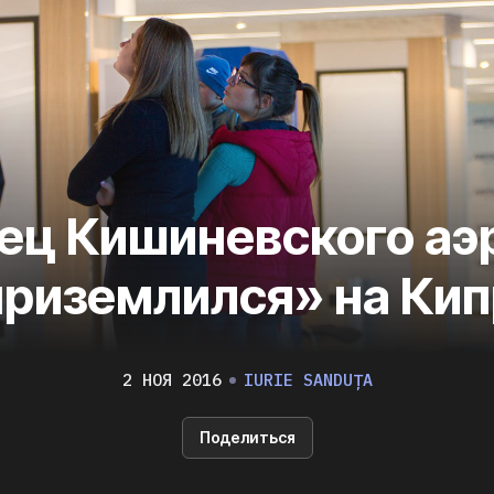
ец Кишиневского аэ
приземлился» на Кип
2 НОЯ 2016
IURIE SANDUȚA
Поделиться