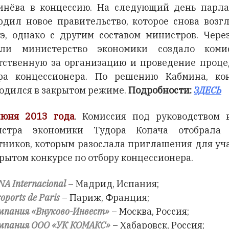
нёва в концессию. На следующий день парл
рдил новое правительство, которое снова возг
э, однако с другим составом министров. Чере
ели министерство экономики создало комис
тственную за организацию и проведение проц
ра концессионера. По решению Кабмина, ко
одился в закрытом режиме.
Подробности:
ЗДЕСЬ
юня 2013 года
. Комиссия под руководством 
истра экономики Тудора Копача отобрала 
тников, которым разослала приглашения для уч
крытом конкурсе по отбору концессионера.
A Internacional
– Мадрид, Испания;
oports de Paris
– Париж, Франция;
мпания «Внуково-Инвест»
– Москва, Россия;
мпания ООО «УК КОМАКС»
– Хабаровск, Россия;