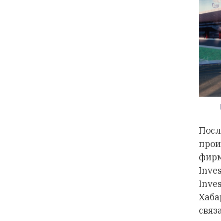
Посл
прои
фирм
Inve
Inv
Хаба
связ