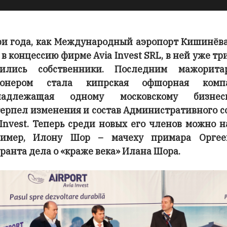
ри года, как Международный аэропорт Кишинёв
 в концессию фирме Avia Invest SRL, в ней уже т
нились собственники. Последним мажорита
ионером стала кипрская офшорная компа
надлежащая одному московскому бизнесм
ерпел изменения и состав Административного с
 Invest. Теперь среди новых его членов можно н
ример, Илону Шор – мачеху примара Оргее
ранта дела о «краже века» Илана Шора.