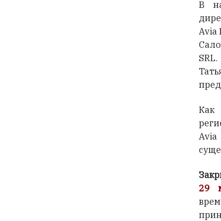
В н
дире
Avia
Сало
SRL.
Тат
пред
Как
реги
Avi
суще
Закр
29 
вре
прин