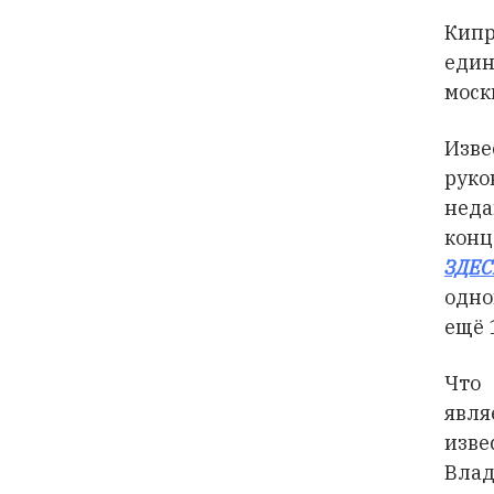
Кипр
еди
моск
Изв
руко
нед
конц
ЗДЕС
одно
ещё 
Что 
явл
изве
Влад