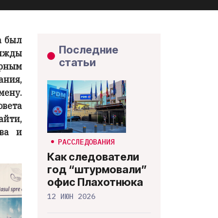
а был
Последние
рижды
статьи
рным
ния,
ену.
овета
айти,
ва и
РАССЛЕДОВАНИЯ
Как следователи
год “штурмовали”
офис Плахотнюка
12 ИЮН 2026