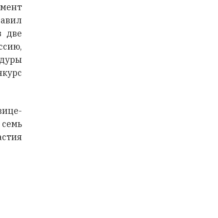
амент
лавил
з две
сию,
едуры
нкурс
вице-
семь
астия