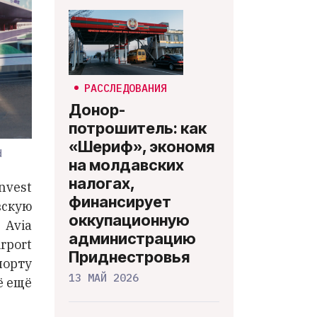
РАССЛЕДОВАНИЯ
Донор-
потрошитель: как
«Шериф», экономя
d
на молдавских
налогах,
nvest
финансирует
вскую
оккупационную
 Avia
администрацию
rport
Приднестровья
орту
13 МАЙ 2026
ё ещё