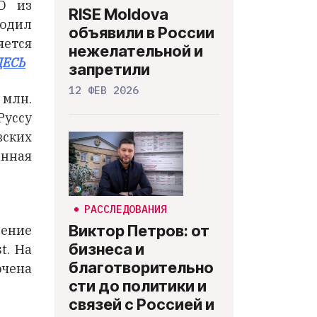
D из
RISE Moldova
водил
объявили в России
яется
нежелательной и
ДЕСЬ
запретили
12 ФЕВ 2026
 млн.
Руссу
вских
нная
РАССЛЕДОВАНИЯ
Виктор Петров: от
нение
бизнеса и
t. На
благотворительно
ючена
сти до политики и
связей с Россией и