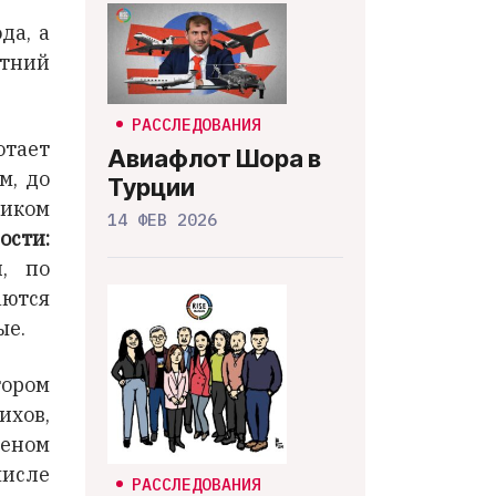
да, а
тний
РАССЛЕДОВАНИЯ
тает
Авиафлот Шора в
м, до
Турции
иком
14 ФЕВ 2026
ости:
й, по
аются
ые.
тором
хов,
меном
числе
РАССЛЕДОВАНИЯ