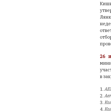
Киши
утве
Лянк
нед
отве
отбо
пров
26 и
мин
учас
в за
1.
AEN
2.
Aer
3.
Ко
4.
Ко