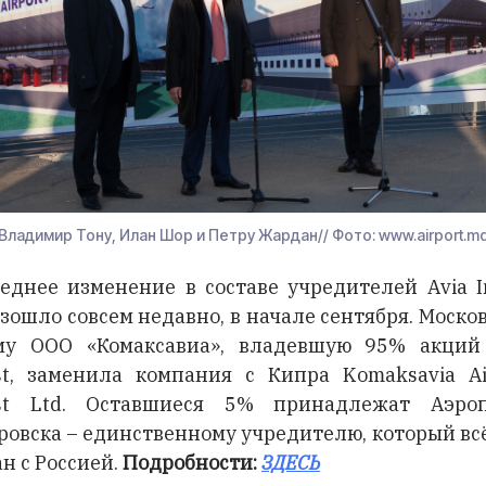
Владимир Тону, Илан Шор и Петру Жардан// Фото: www.airport.m
еднее изменение в составе учредителей Avia I
зошло совсем недавно, в начале сентября. Моско
у OOO «Комаксавиа», владевшую 95% акций
st, заменила компания с Кипра Komaksavia Ai
est Ltd. Оставшиеся 5% принадлежат Аэроп
ровска – единственному учредителю, который вс
ан с Россией.
Подробности:
ЗДЕСЬ