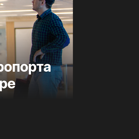
ропорта
ре