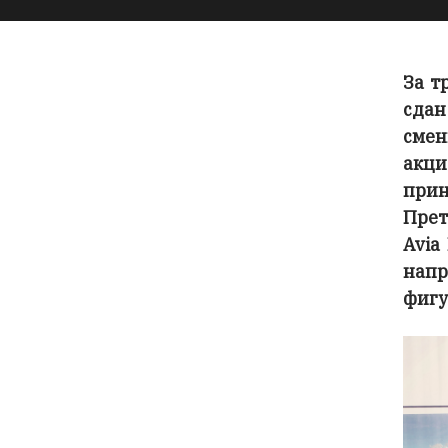
За т
сдан
сме
акц
при
Прет
Avia
нап
фигу