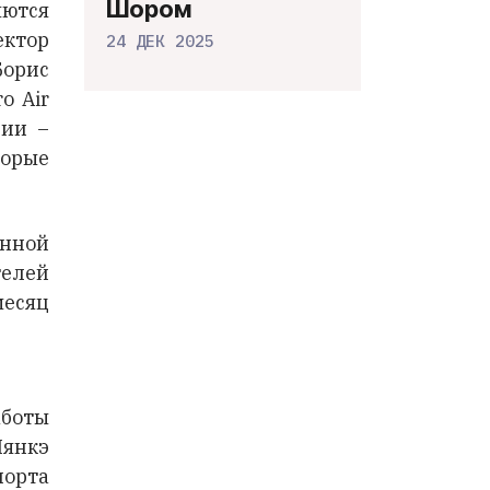
Шором
ются
ектор
24 ДЕК 2025
Борис
o Air
сии –
орые
нной
телей
есяц
боты
янкэ
порта