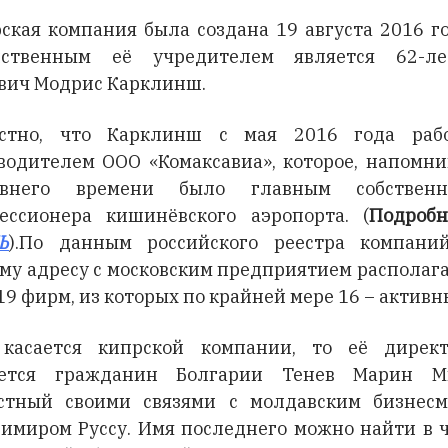
ская компания была создана 19 августа 2016 го
нственным её учредителем является 62-ле
вич Модрис Карклинш.
естно, что Карклинш с мая 2016 года рабо
водителем OOO «Комаксавиа», которое, напомни
авнего времени было главным собственн
ессионера кишинёвского аэропорта. (
Подробн
Ь
).По данным российского реестра компани
му адресу с московским предприятием располаг
19 фирм, из которых по крайней мере 16 – активн
касается кипрской компании, то её дирек
яется гражданин Болгарии Тенев Марин Ми
стный своими связями с молдавским бизнес
имиром Руссу. Имя последнего можно найти в 