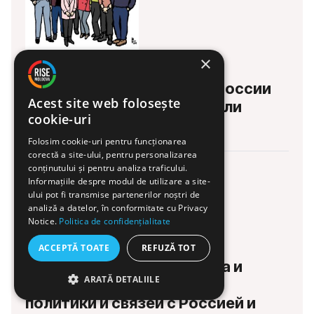
×
РАССЛЕДОВАНИЯ
RISE Moldova объявили в России
Acest site web folosește
нежелательной и запретили
cookie-uri
12 ФЕВ 2026
Folosim cookie-uri pentru funcționarea
corectă a site-ului, pentru personalizarea
conținutului și pentru analiza traficului.
Informațiile despre modul de utilizare a site-
ului pot fi transmise partenerilor noștri de
analiză a datelor, în conformitate cu Privacy
Notice.
Politica de confidențialitate
РАССЛЕДОВАНИЯ
ACCEPTĂ TOATE
REFUZĂ TOT
Виктор Петров: от бизнеса и
ARATĂ DETALIILE
благотворительности до
политики и связей с Россией и