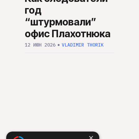
пот
год
«Ше
“штурмовали”
эко
офис Плахотнюка
мол
12 ИЮН 2026
VLADIMIR THORIK
нал
фин
окк
адм
При
13 МАЙ
×