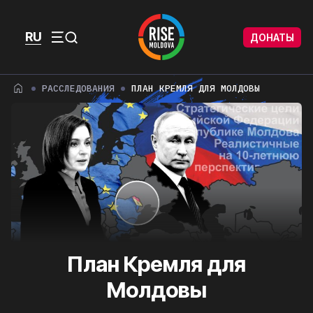
Перейти к содержимому
Перейти к футеру
RU
ДОНАТЫ
Menu
РАССЛЕДОВАНИЯ
ПЛАН КРЕМЛЯ ДЛЯ МОЛДОВЫ
План Кремля для
Молдовы