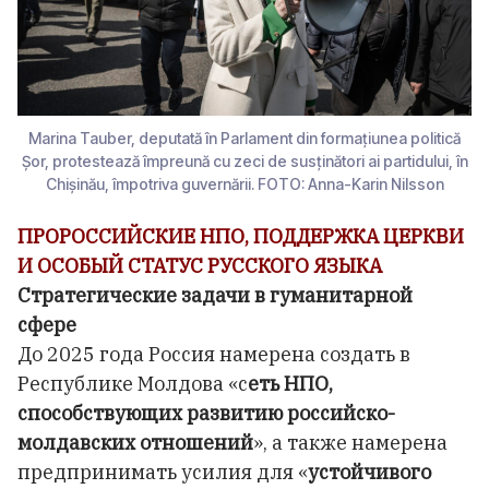
Marina Tauber, deputată în Parlament din formațiunea politică
Șor, protestează împreună cu zeci de susținători ai partidului, în
Chișinău, împotriva guvernării. FOTO: Anna-Karin Nilsson
ПРОРОССИЙСКИЕ НПО, ПОДДЕРЖКА ЦЕРКВИ
И ОСОБЫЙ СТАТУС РУССКОГО ЯЗЫКА
Стратегические задачи в гуманитарной
сфере
До 2025 года Россия намерена создать в
Республике Молдова «с
еть НПО,
способствующих развитию российско-
молдавских отношений
», а также намерена
предпринимать усилия для «
устойчивого