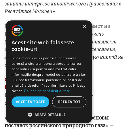
защите интересов канонического Православия в
Республике Молдова
».
×
Михаил ВЛАХ, гражданский активист из
Гагаузии:
«
Европейский союз – это очень
большая и дружная семья. Это как интеллект,
Acest site web folosește
cookie-uri
мозг, технология. А Россия – это Православие,
многовековая общая история, которую киркой не
Folosim cookie-uri pentru funcționarea
corectă a site-ului, pentru personalizarea
сломаешь».
conținutului și pentru analiza traficului.
Informațiile despre modul de utilizare a site-
СОХРАНЕНИЕ ЗАВИСИМОСТИ ОТ
ului pot fi transmise partenerilor noștri de
analiză a datelor, în conformitate cu Privacy
РОССИЙСКОГО ГАЗА
Notice.
Politica de confidențialitate
Стратегические задачи в торгово-
ACCEPTĂ TOATE
REFUZĂ TOT
экономической сфере
ARATĂ DETALIILE
«
Сохранение объема и правовой основы
поставок российского природного газа
» —