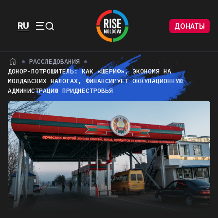
Перейти к содержимому
Перейти к футеру
RU
ДОНАТЫ
Menu
РАССЛЕДОВАНИЯ
ДОНОР-ПОТРОШИТЕЛЬ: КАК «ШЕРИФ», ЭКОНОМЯ НА
МОЛДАВСКИХ НАЛОГАХ, ФИНАНСИРУЕТ ОККУПАЦИОННУЮ
АДМИНИСТРАЦИЮ ПРИДНЕСТРОВЬЯ