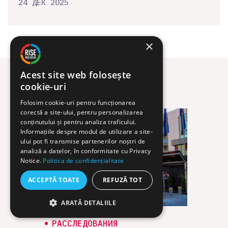
24 ДЕК 2025
×
Acest site web folosește
cookie-uri
Расследования
Folosim cookie-uri pentru funcționarea
corectă a site-ului, pentru personalizarea
conținutului și pentru analiza traficului.
Informațiile despre modul de utilizare a site-
ului pot fi transmise partenerilor noștri de
analiză a datelor, în conformitate cu Privacy
Notice.
Politica de confidențialitate
ACCEPTĂ TOATE
REFUZĂ TOT
ARATĂ DETALIILE
РАС
Ави
РАССЛЕДОВАНИЯ