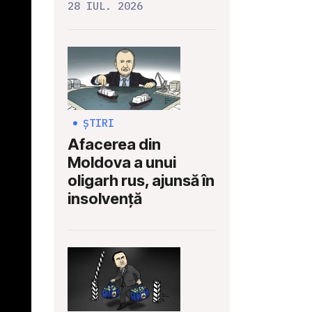
28 IUL. 2026
ȘTIRI
Afacerea din
Moldova a unui
oligarh rus, ajunsă în
insolvență