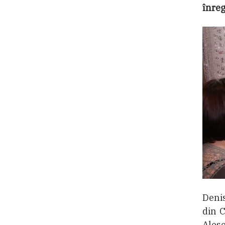
înreg
Denis
din 
Alese