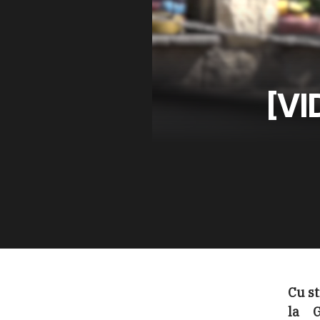
[VI
Cu st
la G