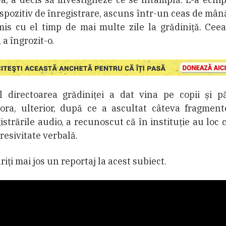
spozitiv de înregistrare, ascuns într-un ceas de mână,
mis cu el timp de mai multe zile la grădiniță. Cee
, a îngrozit-o.
al directoarea grădiniței a dat vina pe copii și pă
tora, ulterior, după ce a ascultat câteva fragment
istrările audio, a recunoscut că în instituție au loc 
resivitate verbală.
iți mai jos un reportaj la acest subiect.