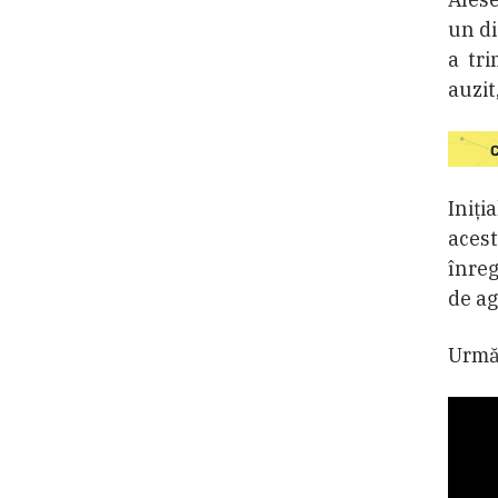
un di
a tri
auzit
Iniți
aces
înreg
de ag
Urmăr