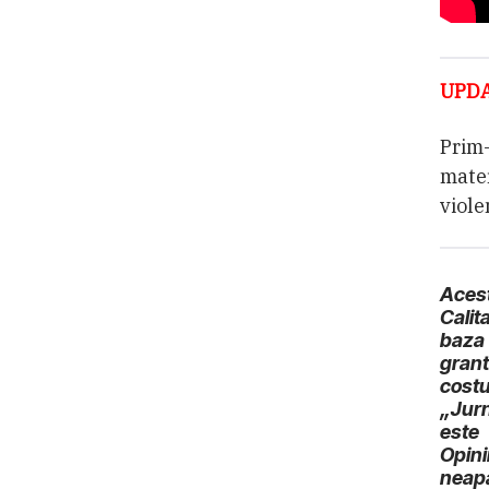
UPDA
Prim-
mater
viole
Acest
Cali
baza
gran
cost
„Jur
este
Opini
neapă