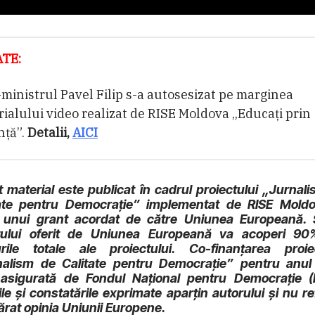
TE:
ministrul Pavel Filip s-a autosesizat pe marginea
ialului video realizat de RISE Moldova „Educați prin
nță”.
Detalii,
AICI
 material este publicat în cadrul proiectului „Jurnal
tate pentru Democrație” implementat de RISE Moldo
 unui grant acordat de către Uniunea Europeană.
tului oferit de Uniunea Europeană va acoperi 90
urile totale ale proiectului. Co-finanțarea proiec
nalism de Calitate pentru Democrație” pentru anul
 asigurată de Fondul Naţional pentru Democrație (
ile și constatările exprimate aparțin autorului și nu re
rat opinia Uniunii Europene.