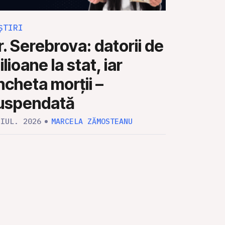
ȘTIRI
ȘTIRI
r. Serebrova: datorii de
Afacer
lioane la stat, iar
unui ol
ncheta morții –
în inso
uspendată
ION PREAȘC
 IUL. 2026
MARCELA ZĂMOSTEANU