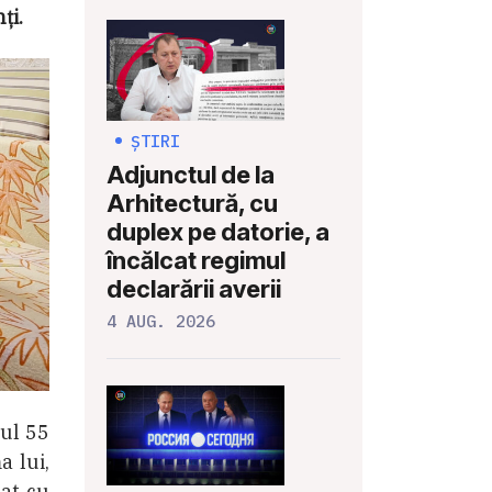
ți.
ȘTIRI
Adjunctul de la
Arhitectură, cu
duplex pe datorie, a
încălcat regimul
declarării averii
4 AUG. 2026
rul 55
 lui,
pat cu