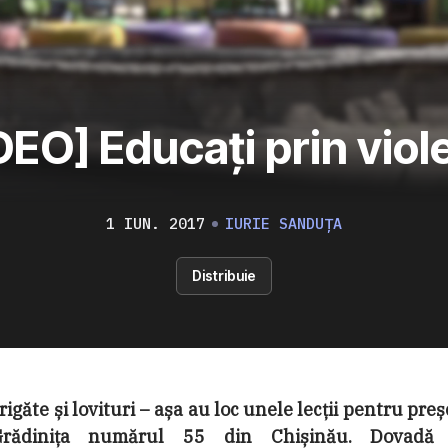
DEO] Educați prin viol
1 IUN. 2017
IURIE SANDUȚA
Distribuie
rigăte și lovituri – așa au loc unele lecții pentru preș
rădinița numărul 55 din Chișinău. Dovadă