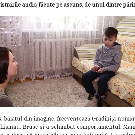
istrările audio, făcute pe ascuns, de unul dintre părin
, băiatul din imagine, frecventează Grădinița numă
Chișinău. Brusc și-a schimbat comportamentul. Mama
a, a decis să investigheze ce se întâmplă. L-a echi