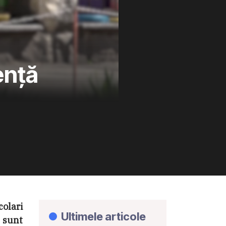
ență
colari
Ultimele articole
 sunt