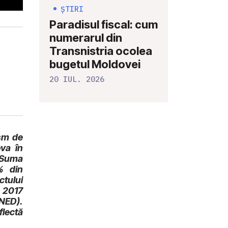
ȘTIRI
Paradisul fiscal: cum
numerarul din
Transnistria ocolea
bugetul Moldovei
20 IUL. 2026
ism de
va în
 Suma
% din
tului
 2017
NED).
flectă