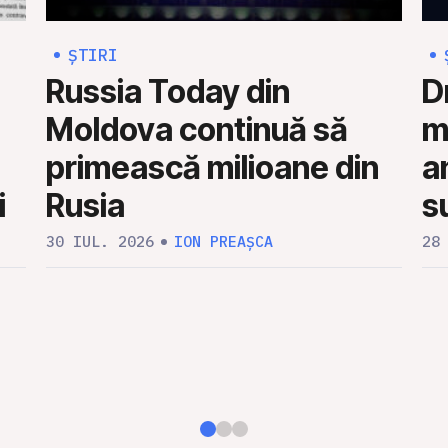
ȘTIRI
Russia Today din
D
Moldova continuă să
mi
primească milioane din
a
i
Rusia
s
30 IUL. 2026
ION PREAȘCA
28