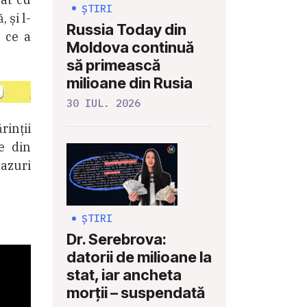
ȘTIRI
 și l-
Russia Today din
a ce a
Moldova continuă
să primească
milioane din Rusia
30 IUL. 2026
rinții
e din
cazuri
ȘTIRI
Dr. Serebrova:
datorii de milioane la
stat, iar ancheta
morții – suspendată