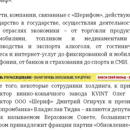
иф».
ути, компании, связанные с «Шерифом», действую
дарство в государстве, осуществляя деятельнос
 отраслях экономики – от торговли продук
омобилями, топливом и медикаментам
зводства и экспорта алкоголя, от гостини
еса и интернет-услуг до фиксированной и моби
фонии, от банков и страхования до спорта и СМИ.
е того, некоторые сотрудники холдинга, к пр
ктор винно-коньячного завода KVINT Олег 
ктор ООО «Шериф» Дмитрий Огирчук и през
опромбанка» Владислав Тидва – являются депут
к называемом Верховном Совете, большинс
ром принадлежит фракции партии «Обновление»