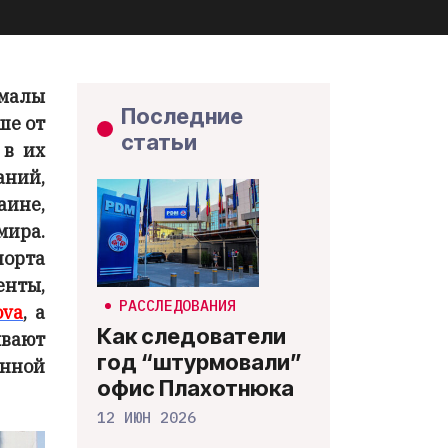
змалы
Последние
ше от
статьи
 в их
аний,
ине,
мира.
порта
енты,
РАССЛЕДОВАНИЯ
ova
, а
Как следователи
ывают
год “штурмовали”
анной
офис Плахотнюка
12 ИЮН 2026