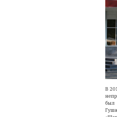
В 20
непр
был 
Гуш