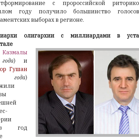
итформирование с пророссийской риторик
шлом году получило большинство голосо
аментских выборах в регионе.
риархи олигархии с миллиардами в уста
тале
 Казмалы
года
) и
ор Гушан
 года
)
ожили
вы
ешней
ес-
ерии
ез год
е