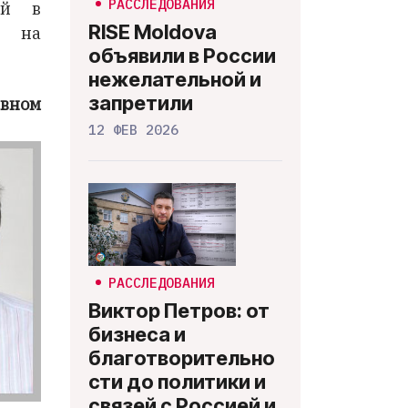
РАССЛЕДОВАНИЯ
ой в
RISE Moldova
в на
объявили в России
нежелательной и
запретили
вном
12 ФЕВ 2026
РАССЛЕДОВАНИЯ
Виктор Петров: от
бизнеса и
благотворительно
сти до политики и
связей с Россией и