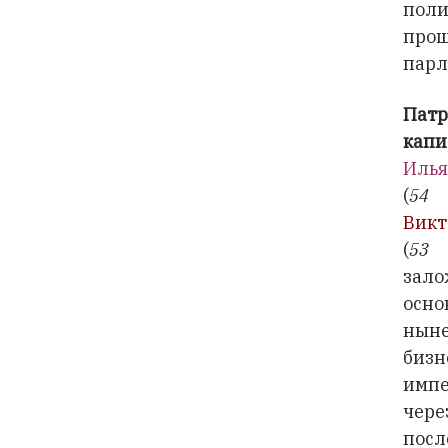
пол
про
парл
Пат
капи
Илья
(
54 
Викт
(
53
зал
осно
нын
бизн
имп
чер
посл