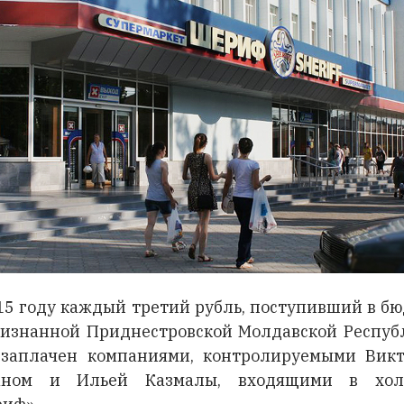
15 году каждый третий рубль, поступивший в б
изнанной Приднестровской Молдавской Респуб
заплачен компаниями, контролируемыми Вик
аном и Ильей Казмалы, входящими в хол