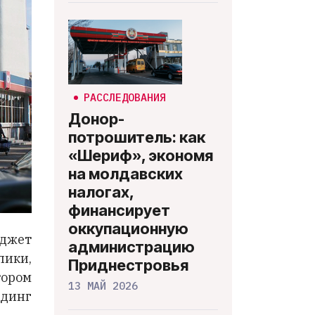
РАССЛЕДОВАНИЯ
Донор-
потрошитель: как
«Шериф», экономя
на молдавских
налогах,
финансирует
оккупационную
юджет
администрацию
лики,
Приднестровья
тором
13 МАЙ 2026
динг