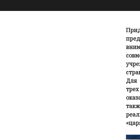
Прид
пред
вним
совм
учр
стра
Для 
трех
оказ
такж
реал
«цар