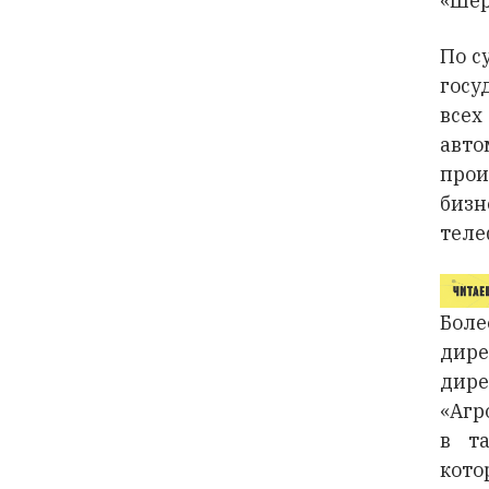
«Шер
По с
госу
всех
авт
прои
бизн
теле
Боле
дире
дире
«Агр
в та
кото