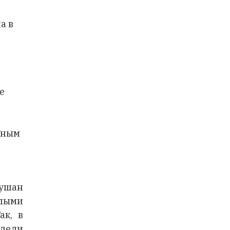
а в
й
е
анным
Гушан
лыми
ак, в
дели