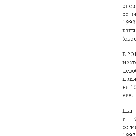
опер
осно
1998
капи
(окол
В 20
мест
лево
прин
на 1
увел
Шаг 
и К
сегм
199