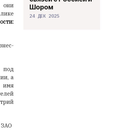
а они
Шором
блике
24 ДЕК 2025
ости:
знес-
 под
ии, а
м имя
телей
рий
 ЗАО