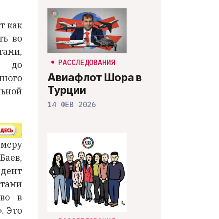
т как
ть во
тами,
РАССЛЕДОВАНИЯ
и до
Авиафлот Шора в
чного
Турции
льной
14 ФЕВ 2026
имеру
Баев,
идент
атами
тво в
. Это