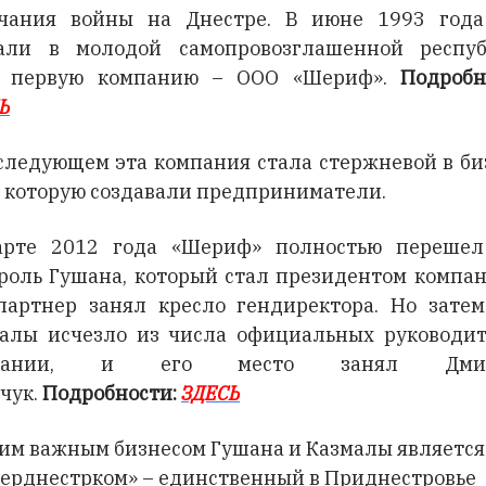
чания войны на Днестре. В июне 1993 год
али в молодой самопровозглашенной респу
ю первую компанию – ООО «Шериф».
Подробн
Ь
следующем эта компания стала стержневой в би
, которую создавали предприниматели.
арте 2012 года «Шериф» полностью перешел
роль Гушана, который стал президентом компан
партнер занял кресло гендиректора. Но зате
алы исчезло из числа официальных руководи
мпании, и его место занял Дмит
чук.
Подробности:
ЗДЕСЬ
им важным бизнесом Гушана и Казмалы является
ерднестрком» – единственный в Приднестровье