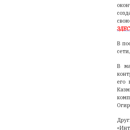
окон
созд
сво
ЗДЕС
В по
сети
В м
конт
его 
Казм
ко
Огир
Друг
«Инт