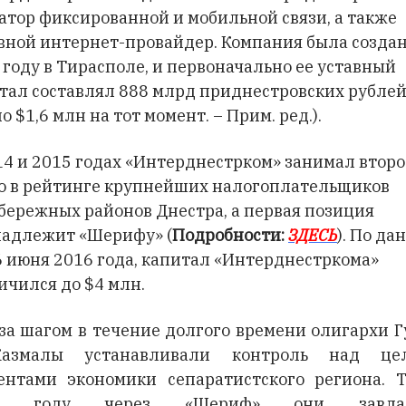
атор фиксированной и мобильной связи, а также
вной интернет-провайдер. Компания была создан
 году в Тирасполе, и первоначально ее уставный
тал составлял 888 млрд приднестровских рубле
о $1,6 млн на тот момент. – Прим. ред.).
14 и 2015 годах «Интерднестрком» занимал второ
о в рейтинге крупнейших налогоплательщиков
бережных районов Днестра, а первая позиция
адлежит «Шерифу» (
Подробности:
ЗДЕСЬ
). По д
6 июня 2016 года, капитал «Интерднестркома»
ичился до $4 млн.
за шагом в течение долгого времени олигархи 
азмалы устанавливали контроль над це
ентами экономики сепаратистского региона. Т
7 году через «Шериф» они завла