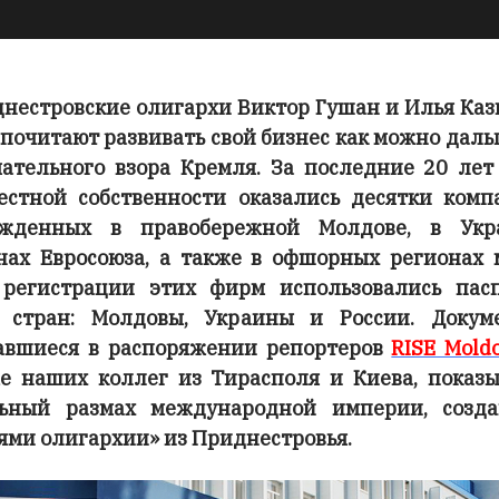
нестровские олигархи Виктор Гушан и Илья Ка
почитают развивать свой бизнес как можно даль
ательного взора Кремля. За последние 20 лет
естной собственности оказались десятки комп
ежденных в правобережной Молдове, в Укра
нах Евросоюза, а также в офшорных регионах 
регистрации этих фирм использовались пас
 стран: Молдовы, Украины и России. Докум
авшиеся в распоряжении репортеров
RISE Mold
е наших коллег из Тирасполя и Киева, показ
ьный размах международной империи, созд
ями олигархии» из Приднестровья.