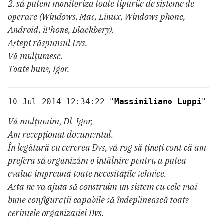
2. să putem monitoriza toate tipurile de sisteme de
operare (Windows, Mac, Linux, Windows phone,
Android, iPhone, Blackbery).
Aștept răspunsul Dvs.
Vă mulțumesc.
Toate bune, Igor.
10 Jul 2014 12:34:22 "
Massimiliano Luppi
" <
Vă mulțumim, Dl. Igor,
Am recepționat documentul.
În legătură cu cererea Dvs, vă rog să țineți cont că am
prefera să organizăm o întâlnire pentru a putea
evalua împreună toate necesitățile tehnice.
Asta ne va ajuta să construim un sistem cu cele mai
bune configurații capabile să îndeplinească toate
cerințele organizației Dvs.