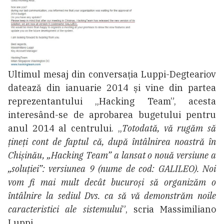
Ultimul mesaj din conversația Luppi-Degteariov
datează din ianuarie 2014 și vine din partea
reprezentantului „Hacking Team”, acesta
interesând-se de aprobarea bugetului pentru
anul 2014 al centrului. „
Totodată, vă rugăm să
țineți cont de faptul că, după întâlnirea noastră în
Chișinău, „Hacking Team” a lansat o nouă versiune a
„soluției”: versiunea 9 (nume de cod: GALILEO). Noi
vom fi mai mult decât bucuroși să organizăm o
întâlnire la sediul Dvs. ca să vă demonstrăm noile
caracteristici ale sistemului
”, scria Massimiliano
Luppi.