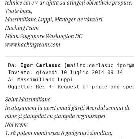
tehnice care v-ar ajuta să atingeți obiectivele propuse.
Toate bune,
Massimiliano Luppi, Manager de vânzări
HackingTeam
Milan Singapore Washington DC
www.hackingteam.com
 Da: 
Igor Carlasuc
 [mailto:carlasuc_igor@mai
 Inviato: giovedì 10 luglio 2014 09:14

 A: Massimiliano Luppi

 Oggetto: Re: R: Request of price and speci
Salut Massimiliano,
În atașament la acest email găsiți Acordul semnat de
mine și ștampilat cu ștampila organizației.
Noi vrem:
1. să putem monitoriza 6 gadgeturi simultan;