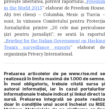
privește libertatea, potrivit raportului „
Freedom
in the World 2015
” elaborat de Freedom House.
Alți trei clienți – Columbia, Mexic și Turcia –
sunt, în viziunea Comitetului pentru Protecția
Jurnaliștilor, printre „20 cele mai periculoase
țări pentru jurnaliști”, se arată în raportul
„
Briefing for the Italian Government on Hacking
Team’s surveillance exports
” elaborat de
organizația Privacy International.
Preluarea articolelor de pe www.rise.md se
realizează în limita maximă de 1.000 de semne.
În mod obligatoriu, trebuie citată sursa și
autorul informației, iar în cazul portalurilor
informaționale trebuie indicat și linkul direct la
sursă. Preluarea integrală se poate realiza
doar în condițiile unui acord încheiat cu RISE