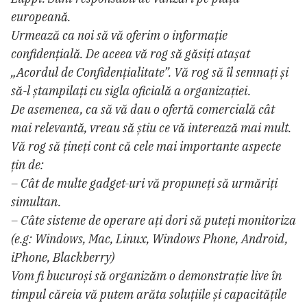
europeană.
Urmează ca noi să vă oferim o informație
confidențială. De aceea vă rog să găsiți atașat
„Acordul de Confidențialitate”. Vă rog să îl semnați și
să-l ștampilați cu sigla oficială a organizației.
De asemenea, ca să vă dau o ofertă comercială cât
mai relevantă, vreau să știu ce vă interează mai mult.
Vă rog să țineți cont că cele mai importante aspecte
țin de:
– Cât de multe gadget-uri vă propuneți să urmăriți
simultan.
– Câte sisteme de operare ați dori să puteți monitoriza
(e.g: Windows, Mac, Linux, Windows Phone, Android,
iPhone, Blackberry)
Vom fi bucuroși să organizăm o demonstrație live în
timpul căreia vă putem arăta soluțiile și capacitățile