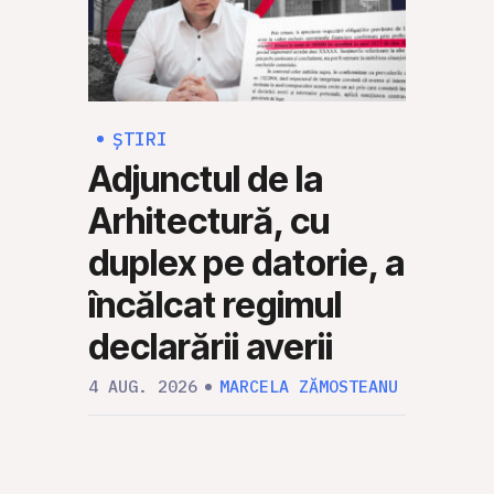
ȘTIRI
ȘTI
Adjunctul de la
Rus
Arhitectură, cu
Mol
duplex pe datorie, a
să 
încălcat regimul
mili
declarării averii
30 IUL
4 AUG. 2026
MARCELA ZĂMOSTEANU