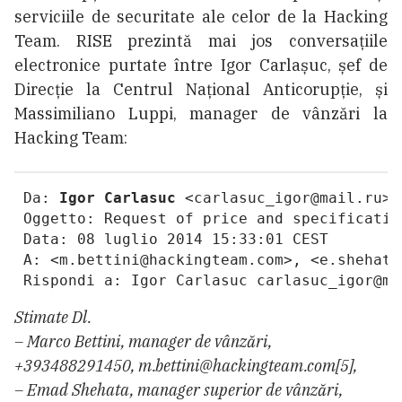
serviciile de securitate ale celor de la Hacking
Team. RISE prezintă mai jos conversațiile
electronice purtate între Igor Carlașuc, șef de
Direcție la Centrul Național Anticorupție, și
Massimiliano Luppi, manager de vânzări la
Hacking Team:
 Da: 
Igor Carlasuc
 <carlasuc_igor@mail.ru>

 Oggetto: Request of price and specification
 Data: 08 luglio 2014 15:33:01 CEST

 A: <m.bettini@hackingteam.com>, <e.shehata
 Rispondi a: Igor Carlasuc carlasuc_igor@ma
Stimate Dl.
– Marco Bettini, manager de vânzări,
+393488291450, m.bettini@hackingteam.com[5],
– Emad Shehata, manager superior de vânzări,