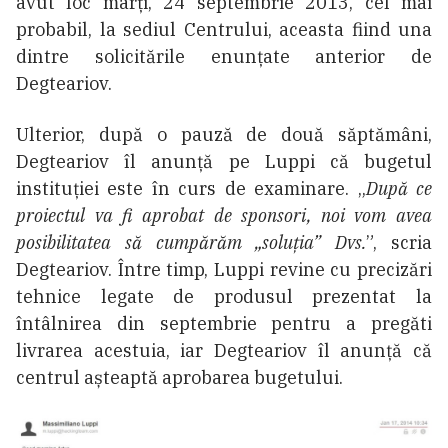
avut loc marți, 24 septembrie 2013, cel mai
probabil, la sediul Centrului, aceasta fiind una
dintre solicitările enunțate anterior de
Degteariov.
Ulterior, după o pauză de două săptămâni,
Degteariov îl anunță pe Luppi că bugetul
instituției este în curs de examinare. „
După ce
proiectul va fi aprobat de sponsori, noi vom avea
posibilitatea să cumpărăm „soluția” Dvs.
”, scria
Degteariov. Între timp, Luppi revine cu precizări
tehnice legate de produsul prezentat la
întâlnirea din septembrie pentru a pregăti
livrarea acestuia, iar Degteariov îl anunță că
centrul așteaptă aprobarea bugetului.