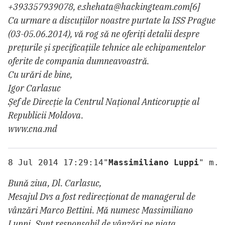
+393357939078, e.shehata@hackingteam.com[6]
Ca urmare a discuțiilor noastre purtate la ISS Prague
(03-05.06.2014), vă rog să ne oferiți detalii despre
prețurile și specificațiile tehnice ale echipamentelor
oferite de compania dumneavoastră.
Cu urări de bine,
Igor Carlasuc
Șef de Direcție la Centrul Național Anticorupție al
Republicii Moldova.
www.cna.md
8 Jul 2014 17:29:14"
Massimiliano Luppi
" m.l
Bună ziua, Dl. Carlasuc,
Mesajul Dvs a fost redirecționat de managerul de
vânzări Marco Bettini. Mă numesc Massimiliano
Luppi. Sunt responsabil de vânzări pe piața