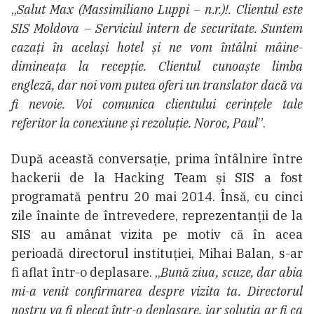
„
Salut Max (Massimiliano Luppi – n.r.)!. Clientul este
SIS Moldova – Serviciul intern de securitate. Suntem
cazați în același hotel și ne vom întâlni mâine-
dimineața la recepție. Clientul cunoaște limba
engleză, dar noi vom putea oferi un translator dacă va
fi nevoie. Voi comunica clientului cerințele tale
referitor la conexiune și rezoluție. Noroc, Paul
”.
După această conversație, prima întâlnire între
hackerii de la Hacking Team și SIS a fost
programată pentru 20 mai 2014. Însă, cu cinci
zile înainte de întrevedere, reprezentanții de la
SIS au amânat vizita pe motiv că în acea
perioadă directorul instituției, Mihai Balan, s-ar
fi aflat într-o deplasare. „
Bună ziua, scuze, dar abia
mi-a venit confirmarea despre vizita ta. Directorul
nostru va fi plecat într-o deplasare, iar soluția ar fi ca