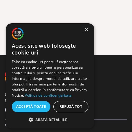
×
Acest site web folosește
cookie-uri
Folosim cookie-uri pentru funcționarea
corectă a site-ului, pentru personalizarea
conținutului și pentru analiza traficului.
Informațiile despre modul de utilizare a site-
ului pot fi transmise partenerilor noștri de
analiză a datelor, în conformitate cu Privacy
Comunitate de jurnaliști,
Notice.
Politica de confidențialitate
programatori și activiști.
ACCEPTĂ TOATE
REFUZĂ TOT
Facebook
Instagram
YouTube
X
Telegram
ARATĂ DETALIILE
Copyright © 2026 RISE Moldova