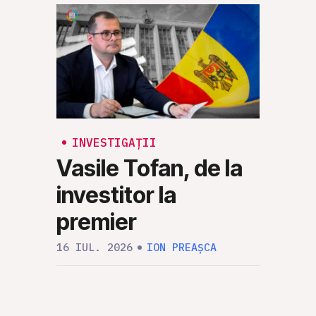
INVESTIGAȚII
PARLAM
INV
Vasile Tofan, de la
Port
investitor la
Capi
premier
23 IUN
16 IUL. 2026
ION PREAȘCA
MARCEL