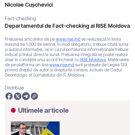
Nicolae Cușchevici
Fact-checking
Departamentul de Fact-checking al RISE Moldova
Preluarea articolelor de pe
www.rise.md
se realizează în limita
maximă de 1.000 de semne. În mod obligatoriu, trebuie citată sursa
și autorul informației, iar în cazul portalurilor informaționale trebuie
indicat și linkul direct la sursă. Preluarea integrală se poate realiza
doar în condițiile unui acord încheiat cu
RISE Moldova
. Materialele
de pe platforma on-line
www.rise.md
sunt protejate de Legea 139
privind dreptul de autor și drepturile conexe, inclusiv de Codul
Deontologic al Jurnalistului din R. Moldova.
Distribuie
Ultimele articole