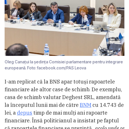
Oleg Canaţui la şedinţa Comisiei parlamentare pentru integrare
europeană. Foto: facebook.com/PAS Leova
I-am replicat că la BNS apar totuși rapoartele
financiare ale altor case de schimb. De exemplu,
casa de schimb valutar Deghest SRL, amendată
la începutul lunii mai de către
BNM
cu 14.743 de
lei, a
depus
timp de mai mulţi ani rapoarte
financiare. Însă politicianul a insistat pe faptul
că rapoartele financiare se prezintă
„acolo unde se