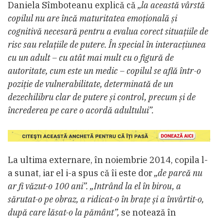
Daniela Sîmboteanu explică că
„la această vârstă
copilul nu are încă maturitatea emoțională și
cognitivă necesară pentru a evalua corect situațiile de
risc sau relațiile de putere. În special în interacțiunea
cu un adult – cu atât mai mult cu o figură de
autoritate, cum este un medic – copilul se află într-o
poziție de vulnerabilitate, determinată de un
dezechilibru clar de putere și control, precum și de
încrederea pe care o acordă adultului”.
La ultima externare, în noiembrie 2014, copila l-
a sunat, iar el i-a spus că îi este dor
„de parcă nu
ar fi văzut-o 100 ani”.
„Intrând la el în birou, a
sărutat-o pe obraz, a ridicat-o în braţe şi a învârtit-o,
după care lăsat-o la pământ”,
se notează în