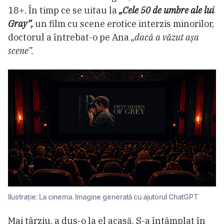
18+. În timp ce se uitau la
„Cele 50 de umbre ale lui
Gray”,
un film cu scene erotice interzis minorilor,
doctorul a întrebat-o pe Ana
„dacă a văzut aşa
scene”.
Ilustrație: La cinema. Imagine generată cu ajutorul ChatGPT
Mai târziu, a dus-o la el acasă. S-a întâmplat în