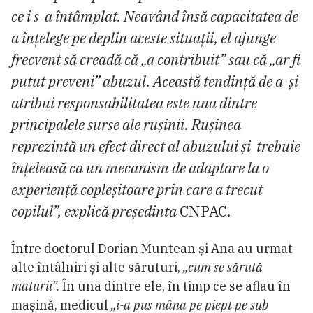
ce i s-a întâmplat. Neavând însă capacitatea de
a înțelege pe deplin aceste situații, el ajunge
frecvent să creadă că „a contribuit” sau că „ar fi
putut preveni” abuzul. Această tendință de a-și
atribui responsabilitatea este una dintre
principalele surse ale rușinii. Rușinea
reprezintă un efect direct al abuzului și trebuie
înțeleasă ca un mecanism de adaptare la o
experiență copleșitoare prin care a trecut
copilul”, explică președinta
CNPAC.
Între doctorul Dorian Muntean și Ana au urmat
alte întâlniri și alte săruturi,
„cum se sărută
maturii”.
În una dintre ele, în timp ce se aflau în
mașină, medicul
„i-a pus mâna pe piept pe sub