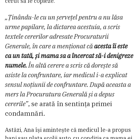
cerut să le copieze.
„Ținându-le cu un șervețel pentru a nu lăsa
urme papilare, la dictarea acestuia, a scris
textele cererilor adresate Procuraturii
Generale, în care a menționat că
acesta îi este
ca un tată, și mama sa a încercat să-i denigreze
numele.
În altă cerere a scris că dorește să
asiste la confruntare, iar medicul i-a explicat
sensul noțiunii de confruntare. După aceasta a
mers la Procuratura Generală și a depus
cererile”
, se arată în sentința primei
condamnări.
Astăzi, Ana își amintește că medicul le-a propus
bani sau plata școlii auto, cu condiția ca mama ei