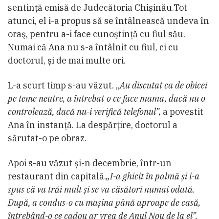
sentință emisă de Judecătoria Chișinău.Tot
atunci, el i-a propus să se întâlnească undeva în
oraş, pentru a-i face cunoştinţă cu fiul său.
Numai că Ana nu s-a întâlnit cu fiul, ci cu
doctorul, și de mai multe ori.
L-a scurt timp s-au văzut. „
Au discutat ca de obicei
pe teme neutre, a întrebat-o ce face mama, dacă nu o
controlează, dacă nu-i verifică telefonul”,
a povestit
Ana în instanță. La despărțire, doctorul a
sărutat-o pe obraz.
Apoi s-au văzut și-n decembrie, într-un
restaurant din capitală.
„I-a ghicit în palmă și i-a
spus că va trăi mult și se va căsători numai odată.
După, a condus-o cu mașina până aproape de casă,
întrebând-o ce cadou ar vrea de Anul Nou de la el”.