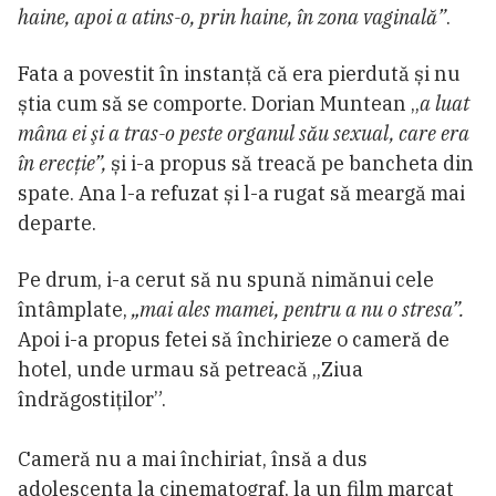
haine, apoi a atins-o, prin haine, în zona vaginală”
.
Fata a povestit în instanță că era pierdută și nu
știa cum să se comporte. Dorian Muntean „
a luat
mâna ei şi a tras-o peste organul său sexual, care era
în erecţie”,
și i-a propus să treacă pe bancheta din
spate. Ana l-a refuzat și l-a rugat să meargă mai
departe.
Pe drum, i-a cerut să nu spună nimănui cele
întâmplate,
„mai ales mamei, pentru a nu o stresa”.
Apoi i-a propus fetei să închirieze o cameră de
hotel, unde urmau să petreacă „Ziua
îndrăgostiților”.
Cameră nu a mai închiriat, însă a dus
adolescenta la cinematograf, la un film marcat