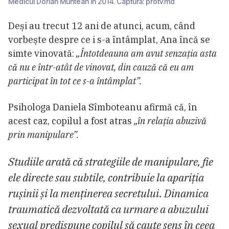
Medicul Dorian Muntean în 2014. Captură: protv.md
Deși au trecut 12 ani de atunci, acum, când
vorbește despre ce i s-a întâmplat, Ana încă se
simte vinovată:
„Întotdeauna am avut senzația asta
că nu e într-atât de vinovat, din cauză că eu am
participat în tot ce s-a întâmplat”.
Psihologa Daniela Sîmboteanu afirmă că, în
acest caz, copilul a fost atras
„în
relația abuzivă
prin manipulare”.
Studiile arată că strategiile de manipulare, fie
ele directe sau subtile, contribuie la apariția
rușinii și la menținerea secretului. Dinamica
traumatică dezvoltată ca urmare a abuzului
sexual predispune copilul să caute sens în ceea