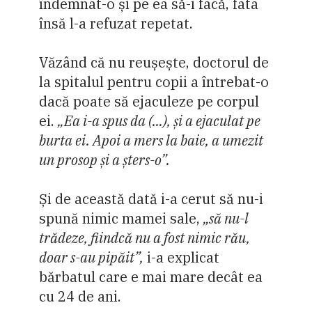
îndemnat-o și pe ea să-i facă, fata
însă l-a refuzat repetat.
Văzând că nu reușește, doctorul de
la spitalul pentru copii a întrebat-o
dacă poate să ejaculeze pe corpul
ei.
„Ea i-a spus da (…), și a ejaculat pe
burta ei. Apoi a mers la baie, a umezit
un prosop și a șters-o”.
Și de această dată i-a cerut să nu-i
spună nimic mamei sale,
„să nu-l
trădeze, fiindcă nu a fost nimic rău,
doar s-au pipăit”,
i-a explicat
bărbatul care e mai mare decât ea
cu 24 de ani.