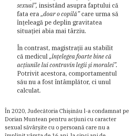
sexual”,
insistând asupra faptului că
fata era
„doar o copilă”
care urma să
înțeleagă pe deplin gravitatea
situației abia mai târziu.
În contrast, magistrații au stabilit
că medicul
„înţelegea foarte bine că
acţiunile lui contravin legii şi moralei”.
Potrivit acestora, comportamentul
său nu a fost întâmplător, ci unul
calculat
.
În 2020, Judecătoria Chișinău l-a condamnat pe
Dorian Muntean pentru acțiuni cu caracter
sexual săvârșite cu o persoană care nu a
împlinit vârsta de 16 ani, la cinci ani de