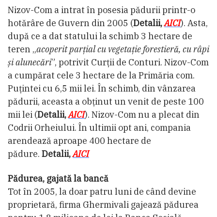
Nizov-Com a intrat în posesia pădurii printr-o
hotărâre de Guvern din 2005 (
Detalii,
AICI
). Asta,
după ce a dat statului la schimb 3 hectare de
teren „
acoperit parțial cu vegetație forestieră, cu râpi
și alunecări
”, potrivit Curții de Conturi. Nizov-Com
a cumpărat cele 3 hectare de la Primăria com.
Puțintei cu 6,5 mii lei. În schimb, din vânzarea
pădurii, aceasta a obținut un venit de peste 100
mii lei (
Detalii,
AICI
). Nizov-Com nu a plecat din
Codrii Orheiului. În ultimii opt ani, compania
arendează aproape 400 hectare de
pădure.
Detalii,
AICI
Pădurea, gajată la bancă
Tot în 2005, la doar patru luni de când devine
proprietară, firma Ghermivali gajează pădurea