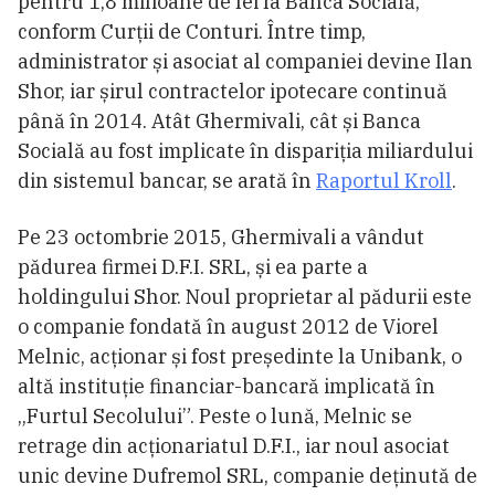
pentru 1,8 milioane de lei la Banca Socială,
conform Curții de Conturi. Între timp,
administrator și asociat al companiei devine Ilan
Shor, iar șirul contractelor ipotecare continuă
până în 2014. Atât Ghermivali, cât și Banca
Socială au fost implicate în dispariția miliardului
din sistemul bancar, se arată în
Raportul Kroll
.
Pe 23 octombrie 2015, Ghermivali a vândut
pădurea firmei D.F.I. SRL, și ea parte a
holdingului Shor. Noul proprietar al pădurii este
o companie fondată în august 2012 de Viorel
Melnic, acționar și fost președinte la Unibank, o
altă instituție financiar-bancară implicată în
„Furtul Secolului”. Peste o lună, Melnic se
retrage din acționariatul D.F.I., iar noul asociat
unic devine Dufremol SRL, companie deținută de