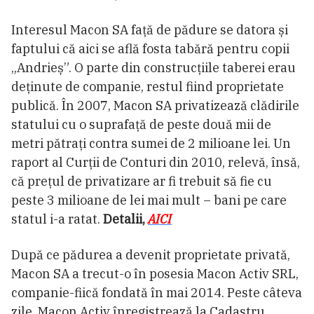
Interesul Macon SA față de pădure se datora și
faptului că aici se află fosta tabără pentru copii
„Andrieș”. O parte din construcțiile taberei erau
deținute de companie, restul fiind proprietate
publică. În 2007, Macon SA privatizează clădirile
statului cu o suprafață de peste două mii de
metri pătrați contra sumei de 2 milioane lei. Un
raport al Curții de Conturi din 2010, relevă, însă,
că prețul de privatizare ar fi trebuit să fie cu
peste 3 milioane de lei mai mult – bani pe care
statul i-a ratat.
Detalii,
AICI
După ce pădurea a devenit proprietate privată,
Macon SA a trecut-o în posesia Macon Activ SRL,
companie-fiică fondată în mai 2014. Peste câteva
zile, Macon Activ înregistrează la Cadastru