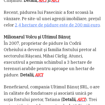
Chișinău.
Detalii,
AICI
și
AICI
Recent, pădurea lui Pasecinic a fost scoasă la
vânzare. Pe site-ul unei agenții imobiliare, prețul
celor
2,4 hectare de pădure este de 200 mii euro
.
Milionarul Volcu și Ultimul Bănuț
În 2007, proprietar de pădure în Codrii
Orheiului a devenit și familia fostului pretor al
sectorului Râșcani, Mihai Cârlig. Atunci,
executivul a permis schimbul a 3 hectare de
terenuri arabile pentru aproape un hectar de
pădure.
Detalii,
AICI
Beneficiarul, compania Ultimul Bănuţ SRL, o are
în calitate de fondatoare și asociată unică pe
soția fostului pretor, Tatiana (
Detalii,
AICI
). Trei