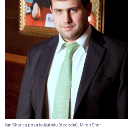
Ilan Shor cu poza tatălui său (decedat), Miron Shor