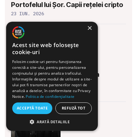
Portofelul lui Șor. Capii rețelei cripto
23 IUN. 2026
×
Acest site web folosește
cookie-uri
Folosim cookie-uri pentru funcționarea
CASA DOMNULUI
INVESTIGAȚII
corectă a site-ului, pentru personalizarea
Bisericile Moldovei: Schema
conținutului și pentru analiza traficului.
Informațiile despre modul de utilizare a site-
Mitropoliei (II)
ului pot fi transmise partenerilor noștri de
analiză a datelor, în conformitate cu Privacy
18 IUN. 2026
Notice.
Politica de confidențialitate
ACCEPTĂ TOATE
REFUZĂ TOT
ARATĂ DETALIILE