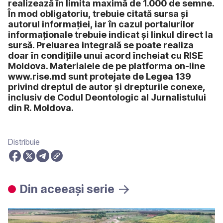
realizează în limita maximă de 1.000 de semne.
În mod obligatoriu, trebuie citată sursa și
autorul informației, iar în cazul portalurilor
informaționale trebuie indicat și linkul direct la
sursă. Preluarea integrală se poate realiza
doar în condițiile unui acord încheiat cu RISE
Moldova. Materialele de pe platforma on-line
www.rise.md sunt protejate de Legea 139
privind dreptul de autor și drepturile conexe,
inclusiv de Codul Deontologic al Jurnalistului
din R. Moldova.
Distribuie
Din aceeași serie