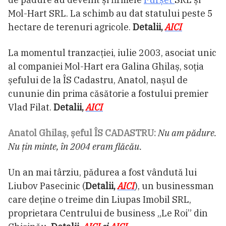
Mol-Hart SRL. La schimb au dat statului peste 5
hectare de terenuri agricole.
Detalii,
AICI
La momentul tranzacției, iulie 2003, asociat unic
al companiei Mol-Hart era Galina Ghilaș, soția
șefului de la ÎS Cadastru, Anatol, nașul de
cununie din prima căsătorie a fostului premier
Vlad Filat.
Detalii,
AICI
Anatol Ghilaș, șeful ÎS CADASTRU:
Nu am pădure.
Nu țin minte, în 2004 eram flăcău.
Un an mai târziu, pădurea a fost vândută lui
Liubov Pasecinic (
Detalii,
AICI
), un businessman
care deține o treime din Liupas Imobil SRL,
proprietara Centrului de business „Le Roi” din