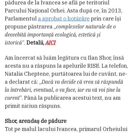
pădurea de la Ivancea se află pe teritoriul
Parcului Național Orhei. Asta după ce, în 2013,
Parlamentul
a aprobat o hotărâre
prin care își
propune păstrarea „
complexelor naturale de o
deosebită importanţă ecologică, estetică şi
istorică
”.
Detalii,
AICI
Am încercat să luăm legătura cu Ilan Shor, însă
acesta nu a răspuns la apelurile RISE. La telefon,
Natalia Cheptene, purtătoarea lui de cuvânt, ne-
a declarat că: „
Dacă va decide că vrea să răspundă
la întrebări, eventual, o va face, iar eu vă voi ține la
curent
”. Până la publicarea acestui text, nu am
primit niciun răspuns.
Shor, arendaș de pădure
Tot pe malul lacului Ivancea, primarul Orheiului