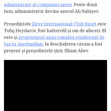
administrare al companiei azere
. Peste două
luni, administrator devine azerul Ali Nabiyev.
Președintele
Zirve International Club Sport
este
Tofiq Heydarov, fost halterofil și om de afaceri. El
este și
proprietarul unui complex rezidențial de
lux în Azerbaidjan
, la deschiderea căruia a fost
prezent și președintele țării, Ilham Aliev.