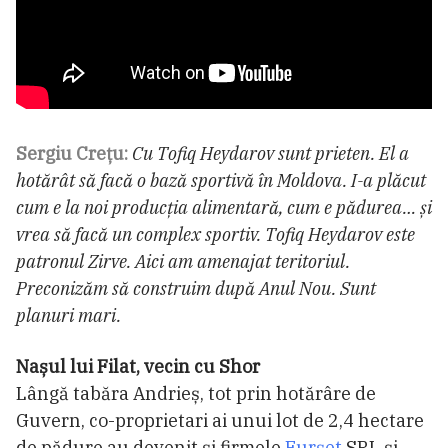
Sergiu Crețu:
Cu Tofiq Heydarov sunt prieten. El a
hotărât să facă o bază sportivă în Moldova. I-a plăcut
cum e la noi producția alimentară, cum e pădurea… și
vrea să facă un complex sportiv. Tofiq Heydarov este
patronul Zirve. Aici am amenajat teritoriul.
Preconizăm să construim după Anul Nou. Sunt
planuri mari.
Nașul lui Filat, vecin cu Shor
Lângă tabăra Andrieș, tot prin hotărâre de
Guvern, co-proprietari ai unui lot de 2,4 hectare
de pădure au devenit și firmele
Furșet
SRL și