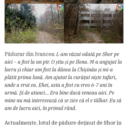
Pădurar din Ivancea:
L-am văzut odată pe Shor pe
aici – a fost la un pir. O știu și pe Ilona. M-a angajat la
lucru și chiar am fost la dânsa la Chișinău și mi-a
plătit prima lună. Am ajutat la curățat niște tufari,
unde a vrut ea. Ehei, asta a fost cu vreo 6-7 ani în
urmă. Și de atunci… Era bine dacă veneau aici. Pe
mine nu mă interesează că se zice că el e tâlhar. Eu să
am de lucru aici, în primul rând.
Actualmente, lotul de pădure deținut de Shor în