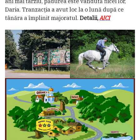
ani mai târziu, pădurea este vândută fiicei lor,
Daria. Tranzacția a avut loc la o lună după ce
tânăra a împlinit majoratul.
Detalii,
AICI