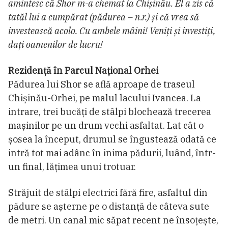
amintesc că Shor m-a chemat la Chișinău. El a zis că
tatăl lui a cumpărat (pădurea – n.r.) și că vrea să
investească acolo. Cu ambele mâini! Veniți și investiți,
dați oamenilor de lucru!
Rezidență în Parcul Național Orhei
Pădurea lui Shor se află aproape de traseul
Chișinău-Orhei, pe malul lacului Ivancea. La
intrare, trei bucăți de stâlpi blochează trecerea
mașinilor pe un drum vechi asfaltat. Lat cât o
șosea la început, drumul se îngustează odată ce
intră tot mai adânc în inima pădurii, luând, într-
un final, lățimea unui trotuar.
Străjuit de stâlpi electrici fără fire, asfaltul din
pădure se așterne pe o distanță de câteva sute
de metri. Un canal mic săpat recent ne însoțește,