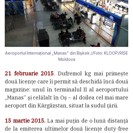
Aeroportul Internațional „Manas” din Bișkek //Foto: KLOOP/RISE
Moldova
21 februarie 2015
. Dufremol kg mai primește
două licențe care îi permit să deschidă încă două
magazine: unul în terminalul II al aeroportului
„Manas” și celălalt în Oș – al doilea cel mai mare
aeroport din Kârgâzstan, situat la sudul țării.
15 martie 2015.
La mai puțin de o lună distanță
de la emiterea ultimelor două licențe duty-free