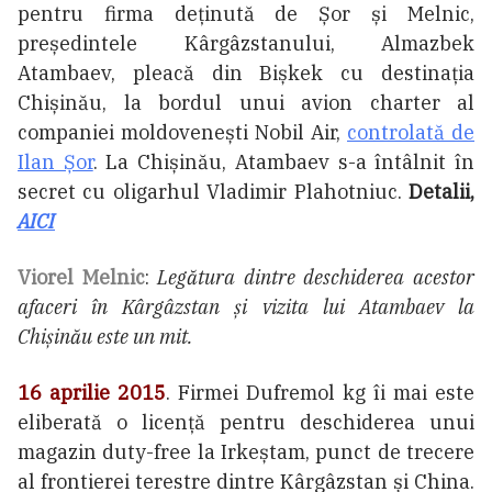
pentru firma deținută de Șor și Melnic,
președintele Kârgâzstanului, Almazbek
Atambaev, pleacă din Bișkek cu destinația
Chișinău, la bordul unui avion charter al
companiei moldovenești Nobil Air,
controlată de
Ilan Șor
. La Chișinău, Atambaev s-a întâlnit în
secret cu oligarhul Vladimir Plahotniuc.
Detalii,
AICI
Viorel Melnic
:
Legătura dintre deschiderea acestor
afaceri în Kârgâzstan și vizita lui Atambaev la
Chișinău este un mit.
16 aprilie 2015
. Firmei Dufremol kg îi mai este
eliberată o licență pentru deschiderea unui
magazin duty-free la Irkeștam, punct de trecere
al frontierei terestre dintre Kârgâzstan și China.