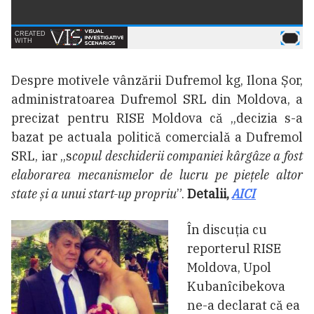
Despre motivele vânzării Dufremol kg, Ilona Șor,
administratoarea Dufremol SRL din Moldova, a
precizat pentru RISE Moldova că „decizia s-a
bazat pe actuala politică comercială a Dufremol
SRL, iar „s
copul deschiderii companiei kârgâze a fost
elaborarea mecanismelor de lucru pe piețele altor
state și a unui start-up propriu
”.
Detalii,
AICI
În discuția cu
reporterul RISE
Moldova, Upol
Kubanîcibekova
ne-a declarat că ea