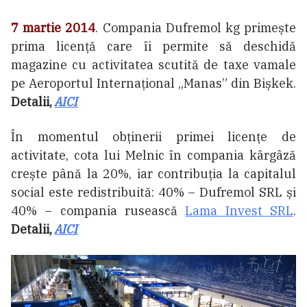
7 martie 2014
. Compania Dufremol kg primește
prima licență care îi permite să deschidă
magazine cu activitatea scutită de taxe vamale
pe Aeroportul Internațional „Manas” din Bișkek.
Detalii,
AICI
În momentul obținerii primei licențe de
activitate, cota lui Melnic în compania kârgâză
crește până la 20%, iar contribuția la capitalul
social este redistribuită: 40% – Dufremol SRL și
40% – compania rusească
Lama Invest SRL
.
Detalii,
AICI