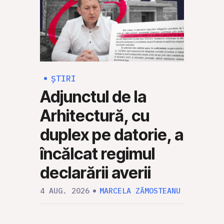
ȘTIRI
ȘTI
Adjunctul de la
Rus
Arhitectură, cu
Mol
duplex pe datorie, a
să 
încălcat regimul
mili
declarării averii
30 IUL
4 AUG. 2026
MARCELA ZĂMOSTEANU