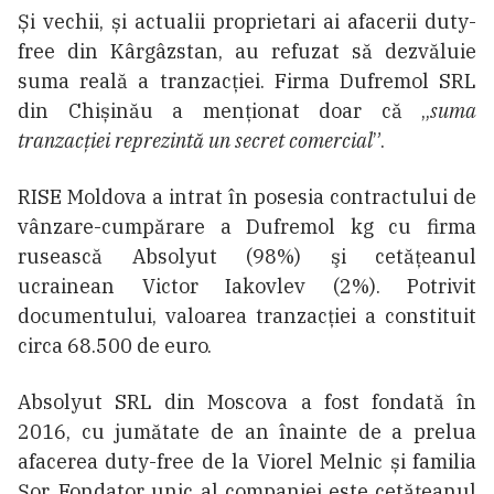
Și vechii, și actualii proprietari ai afacerii duty-
free din Kârgâzstan, au refuzat să dezvăluie
suma reală a tranzacției. Firma Dufremol SRL
din Chișinău a menționat doar că „
suma
tranzacției reprezintă un secret comercial
”.
RISE Moldova a intrat în posesia contractului de
vânzare-cumpărare a Dufremol kg cu firma
rusească Absolyut (98%) şi cetăţeanul
ucrainean Victor Iakovlev (2%). Potrivit
documentului, valoarea tranzacţiei a constituit
circa 68.500 de euro.
Absolyut SRL din Moscova a fost fondată în
2016, cu jumătate de an înainte de a prelua
afacerea duty-free de la Viorel Melnic și familia
Șor. Fondator unic al companiei este cetățeanul