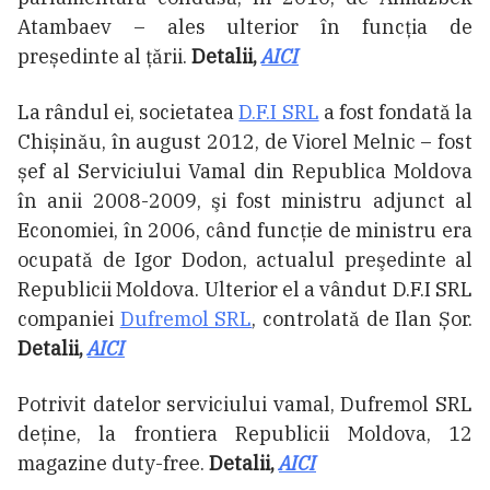
Atambaev – ales ulterior în funcția de
președinte al țării.
Detalii,
AICI
La rândul ei, societatea
D.F.I SRL
a fost fondată la
Chișinău, în august 2012, de Viorel Melnic – fost
șef al Serviciului Vamal din Republica Moldova
în anii 2008-2009, şi fost ministru adjunct al
Economiei, în 2006, când funcţie de ministru era
ocupată de Igor Dodon, actualul preşedinte al
Republicii Moldova. Ulterior el a vândut D.F.I SRL
companiei
Dufremol SRL
, controlată de Ilan Șor.
Detalii,
AICI
Potrivit datelor serviciului vamal, Dufremol SRL
deține, la frontiera Republicii Moldova, 12
magazine duty-free.
Detalii,
AICI