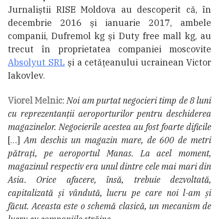
Jurnaliștii RISE Moldova au descoperit că, în
decembrie 2016 și ianuarie 2017, ambele
companii, Dufremol kg și Duty free mall kg, au
trecut în proprietatea companiei moscovite
Absolyut SRL
și a cetățeanului ucrainean Victor
Iakovlev.
Viorel Melnic
:
Noi am purtat negocieri timp de 8 luni
cu reprezentanții aeroporturilor pentru deschiderea
magazinelor. Negocierile acestea au fost foarte dificile
[…]
Am deschis un magazin mare, de 600 de metri
pătrați, pe aeroportul Manas. La acel moment,
magazinul respectiv era unul dintre cele mai mari din
Asia. Orice afacere, însă, trebuie dezvoltată,
capitalizată și vândută, lucru pe care noi l-am și
făcut. Aceasta este o schemă clasică, un mecanism de