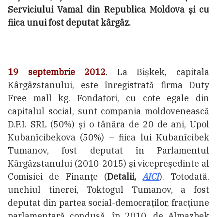
Serviciului Vamal din Republica Moldova și cu
fiica unui fost deputat kârgâz.
19 septembrie 2012
. La Bișkek, capitala
Kârgâzstanului, este înregistrată firma Duty
Free mall kg. Fondatori, cu cote egale din
capitalul social, sunt compania moldovenească
D.F.I. SRL (50%) și o tânăra de 20 de ani, Upol
Kubanîcibekova (50%) – fiica lui Kubanîcibek
Tumanov, fost deputat în Parlamentul
Kârgâzstanului (2010-2015) și vicepreședinte al
Comisiei de Finanțe (
Detalii,
AICI
). Totodată,
unchiul tinerei, Toktogul Tumanov, a fost
deputat din partea social-democraților, fracțiune
parlamentară condusă, în 2010, de Almazbek