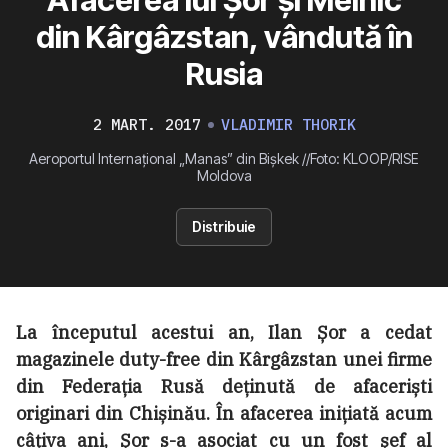
din Kârgâzstan, vândută în
Rusia
2 MART. 2017
VLADIMIR THORIK
Aeroportul Internațional „Manas” din Bișkek //Foto: KLOOP/RISE
Moldova
Distribuie
La începutul acestui an, Ilan Șor a cedat
magazinele duty-free din Kârgâzstan unei firme
din Federația Rusă deținută de afaceriști
originari din Chișinău. În afacerea inițiată acum
câțiva ani, Șor s-a asociat cu un fost șef al