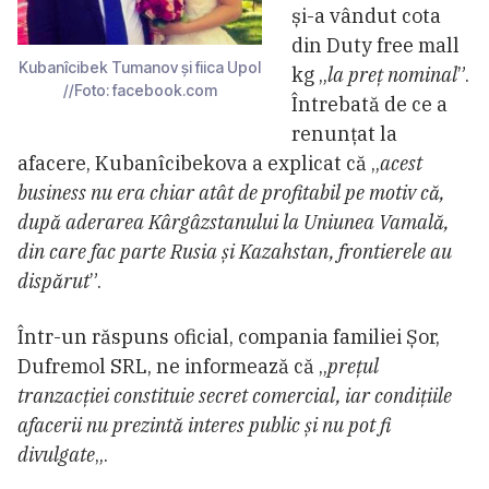
și-a vândut cota
din Duty free mall
Kubanîcibek Tumanov și fiica Upol
kg „
la preț nominal
”.
//Foto: facebook.com
Întrebată de ce a
renunțat la
afacere, Kubanîcibekova a explicat că „
acest
business nu era chiar atât de profitabil pe motiv că,
după aderarea Kârgâzstanului la Uniunea Vamală,
din care fac parte Rusia și Kazahstan, frontierele au
dispărut
”.
Într-un răspuns oficial, compania familiei Șor,
Dufremol SRL, ne informează că „
prețul
tranzacției constituie secret comercial, iar condițiile
afacerii nu prezintă interes public și nu pot fi
divulgate
„.