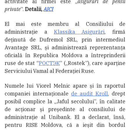
activitate al firmei este „
asigurări de pensii
private
”.
Detalii,
AICI
El mai este membru al Consiliului de
administrație a
Klassika Asigurări
, firmă
deținută de Dufremol SRL, prin intermediul
Avantage SRL, și administrează reprezentanța
oficială în Republica Moldova a întreprinderii
ruse de stat “
РОСТЭК
” („Rostek”), care aparține
Serviciului Vamal al Federației Ruse.
Numele lui Viorel Melnic apare și în raportul
companiei internaționale
de audit Kroll
, drept
posibil complice la „Jaful secolului”, în calitate
de acționar și președinte al consiliului de
administrație al Unibank. El a declarat, însă,
pentru RISE Moldova, că a ieșit din bordul