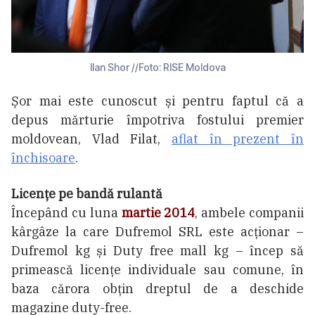
Ilan Shor //Foto: RISE Moldova
Șor mai este cunoscut și pentru faptul că a
depus mărturie împotriva fostului premier
moldovean, Vlad Filat,
aflat în prezent în
închisoare
.
Licențe pe bandă rulantă
Începând cu luna
martie 2014
, ambele companii
kârgâze la care Dufremol SRL este acționar –
Dufremol kg și Duty free mall kg – încep să
primească licențe individuale sau comune, în
baza cărora obțin dreptul de a deschide
magazine duty-free.