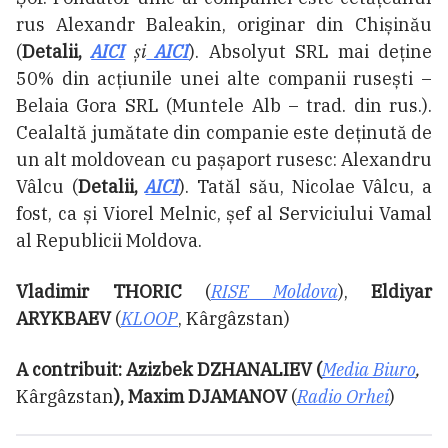
rus Alexandr Baleakin, originar din Chișinău
(
Detalii,
AICI
și
AICI
). Absolyut SRL mai deține
50% din acțiunile unei alte companii rusești –
Belaia Gora SRL (Muntele Alb – trad. din rus.).
Cealaltă jumătate din companie este deținută de
un alt moldovean cu pașaport rusesc: Alexandru
Vâlcu (
Detalii,
AICI
). Tatăl său, Nicolae Vâlcu, a
fost, ca și Viorel Melnic, șef al Serviciului Vamal
al Republicii Moldova.
Vladimir THORIC
(
RISE Moldova
),
Eldiyar
ARYKBAEV
(
KLOOP
, Kârgâzstan)
A contribuit: Azizbek DZHANALIEV (
Media Biuro
,
Kârgâzstan
), Maxim DJAMANOV
(
Radio Orhei
)