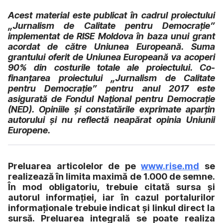
Acest material este publicat în cadrul proiectului
„Jurnalism de Calitate pentru Democrație”
implementat de RISE Moldova în baza unui grant
acordat de către Uniunea Europeană. Suma
grantului oferit de Uniunea Europeană va acoperi
90% din costurile totale ale proiectului. Co-
finanțarea proiectului „Jurnalism de Calitate
pentru Democrație” pentru anul 2017 este
asigurată de Fondul Naţional pentru Democraţie
(NED). Opiniile și constatările exprimate aparțin
autorului și nu reflectă neapărat opinia Uniunii
Europene.
Preluarea articolelor de pe
www.rise.md
se
realizează în limita maximă de 1.000 de semne.
În mod obligatoriu, trebuie citată sursa și
autorul informației, iar în cazul portalurilor
informaționale trebuie indicat și linkul direct la
sursă. Preluarea integrală se poate realiza